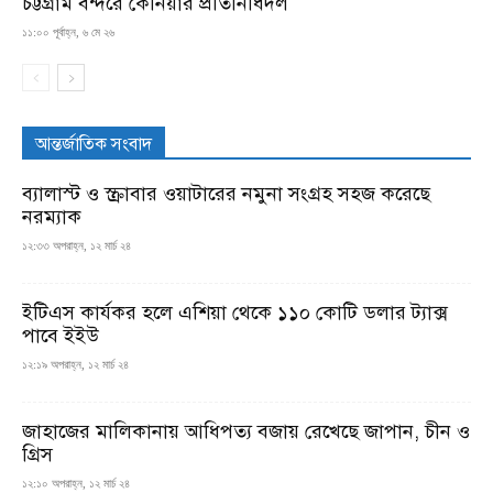
চট্টগ্রাম বন্দরে কেনিয়ার প্রতিনিধিদল
১১:০০ পূর্বাহ্ন, ৬ মে ২৬
আন্তর্জাতিক সংবাদ
ব্যালাস্ট ও স্ক্রাবার ওয়াটারের নমুনা সংগ্রহ সহজ করেছে
নরম্যাক
১২:৩৩ অপরাহ্ন, ১২ মার্চ ২৪
ইটিএস কার্যকর হলে এশিয়া থেকে ১১০ কোটি ডলার ট্যাক্স
পাবে ইইউ
১২:১৯ অপরাহ্ন, ১২ মার্চ ২৪
জাহাজের মালিকানায় আধিপত্য বজায় রেখেছে জাপান, চীন ও
গ্রিস
১২:১০ অপরাহ্ন, ১২ মার্চ ২৪