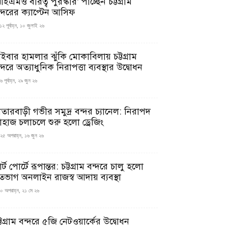
ইএমও বীরত্ব পুরস্কার’ পাচ্ছেন চট্টগ্রাম
ন্দরের ক্যাপ্টেন আসিফ
১২ পূর্বাহ্ন, ১০ জুলাই ২৬
াইবার হামলার ঝুঁকি মোকাবিলায় চট্টগ্রাম
্দরে অত্যাধুনিক নিরাপত্তা ব্যবস্থার উদ্বোধন
 পূর্বাহ্ন, ২৯ জুন ২৬
াতারবাড়ী গভীর সমুদ্র বন্দর চ্যানেল: নিরাপদ
াহাজ চলাচলে শুরু হলো ড্রেজিং
২৫ অপরাহ্ন, ১৬ জুন ২৬
মার্ট পোর্টে রূপান্তর: চট্টগ্রাম বন্দরে চালু হলো
তভাগ অনলাইন রাজস্ব আদায় ব্যবস্থা
০ অপরাহ্ন, ২১ মে ২৬
্টগ্রাম বন্দরে ৫জি নেটওয়ার্কের উদ্বোধন