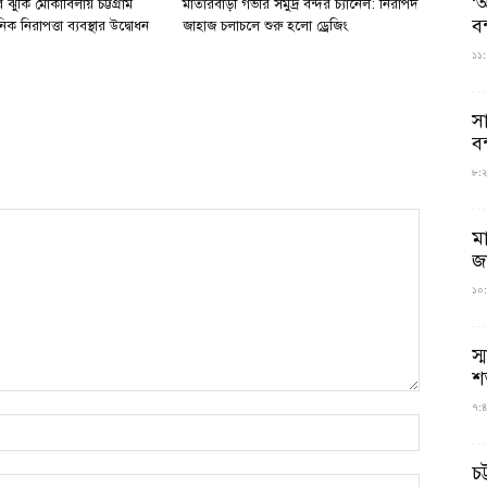
‘আ
ঝুঁকি মোকাবিলায় চট্টগ্রাম
মাতারবাড়ী গভীর সমুদ্র বন্দর চ্যানেল: নিরাপদ
ব
িক নিরাপত্তা ব্যবস্থার উদ্বোধন
জাহাজ চলাচলে শুরু হলো ড্রেজিং
১১:
স
বন
৮:২৬
ম
জ
১০:
স্
শ
৭:৪
চট