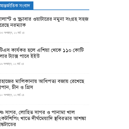
আন্তর্জাতিক সংবাদ
যালাস্ট ও স্ক্রাবার ওয়াটারের নমুনা সংগ্রহ সহজ
রেছে নরম্যাক
৩৩ অপরাহ্ন, ১২ মার্চ ২৪
টিএস কার্যকর হলে এশিয়া থেকে ১১০ কোটি
লার ট্যাক্স পাবে ইইউ
১৯ অপরাহ্ন, ১২ মার্চ ২৪
াহাজের মালিকানায় আধিপত্য বজায় রেখেছে
াপান, চীন ও গ্রিস
১০ অপরাহ্ন, ১২ মার্চ ২৪
ৃষ্ণ সাগর, লোহিত সাগর ও পানামা খাল
ংকটশিপিং খাতে দীর্ঘমেয়াদি স্থবিরতার আশঙ্কা
ঙ্কটাডের