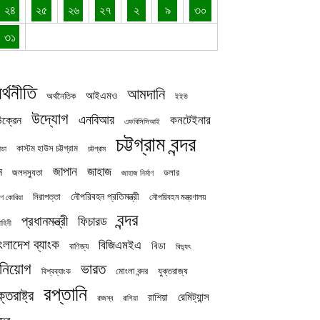
২৪
২৫
২৬
২৭
২
৯
৩০
৩১
র্থনীতি
আমদানি
আইএমও
অর্থনৈতিক
ইইউ
উদ্যোগ
এনবিআর
কনটেইনার
ক্রেন
এফবিসিসিআই
চট্টগ্রাম বন্দর
কাস্টম হাউস চট্টগ্রাম
চট্টগ্রাম
াডা
জাপান
জাহাজ
ন
জলদস্যুতা
ডলার
জাহাজ নির্মাণ
নৌপরিবহন প্রতিমন্ত্রী
নিরাপত্তা
নৌপরিবহন মন্ত্রণালয়
ষিণ কোরিয়া
বন্দর
প্রধানমন্ত্রী
ফিচারড
াহিনী
ংলাদেশ ব্যাংক
বিজিএমইএ
বিডা
বাণিজ্য
বিদ্যুৎ
িনিয়োগ
ভারত
যুক্তরাজ্য
বিশ্বব্যাংক
মোংলা বন্দর
রপ্তানি
ক্তরাষ্ট্র
রেমিট্যান্স
রাশিয়া
রাজস্ব
রাশিয়া
দ্র