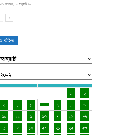
৩৩ অপরাহ্ন, ১২ জানুয়ারি ২৬
আর্কাইভ
১
২
৩
৪
৫
৭
৮
৯
১০
১১
১
১৩
৪
১৫
১৬
১
৮
১৯
২০
২১
২২
২৩