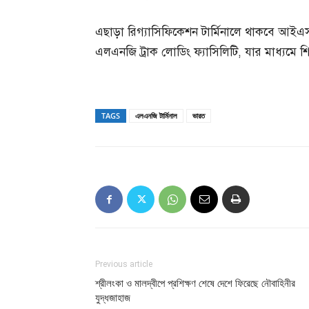
এছাড়া রিগ্যাসিফিকেশন টার্মিনালে থাকবে আই
এলএনজি ট্রাক লোডিং ফ্যাসিলিটি, যার মাধ্যম
TAGS
এলএনজি টার্মিনাল
ভারত
Previous article
শ্রীলংকা ও মালদ্বীপে প্রশিক্ষণ শেষে দেশে ফিরেছে নৌবাহিনীর
যুদ্ধজাহাজ