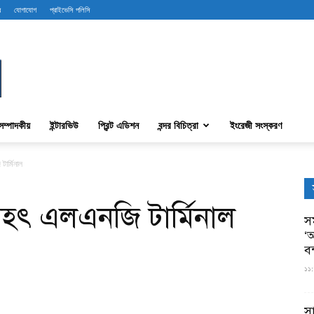
ব
যোগাযোগ
প্রাইভেসি পলিসি
সম্পাদকীয়
ইন্টারভিউ
প্রিন্ট এডিশন
বন্দর বিচিত্রা
ইংরেজী সংস্করণ
টার্মিনাল
 বৃহৎ এলএনজি টার্মিনাল
সম
‘আ
ব
১১:
স