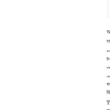
অ
ইউ
কান
চী
দক্
নৌব
বা
ব
যু
সমু