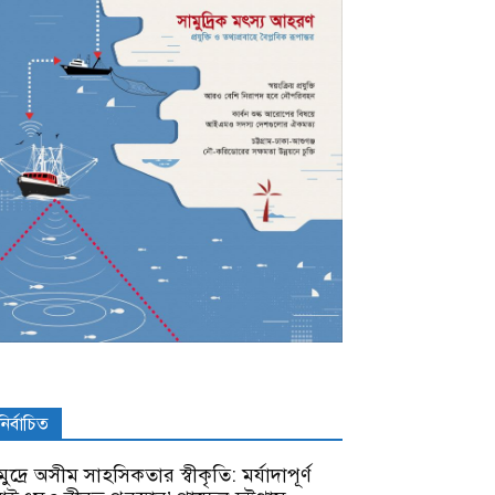
নির্বাচিত
ুদ্রে অসীম সাহসিকতার স্বীকৃতি: মর্যাদাপূর্ণ