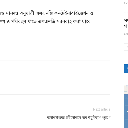
১১:৫
এসও মানদণ্ড অনুযায়ী এলএনজি কনটেইনারাইজেশন ও
মধ
ে শিল্প ও পরিবহন খাতে এলএনজি সরবরাহ করা যাবে।
প
৬:৩
Next article
বঙ্গোপসাগরের মহীসোপানে হবে বায়ুবিদ্যুৎ প্রকল্প