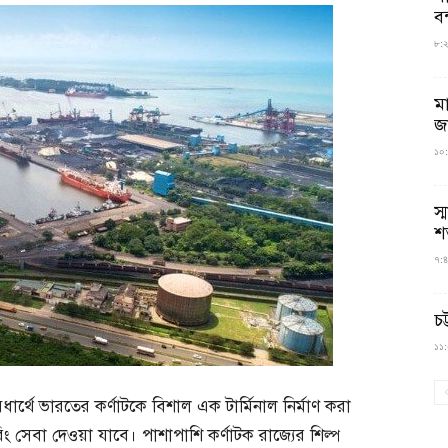
বন
৮:২৬
ম
জ
১০:
স্
শ
৭:৪
চট
১১:০
্থে ভারতের কর্ণাটকে বিশাল এক টার্মিনাল নির্মাণ করা
ং সেবা দেওয়া যাবে। পাশাপাশি কর্ণাটক রাজ্যের শিল্প