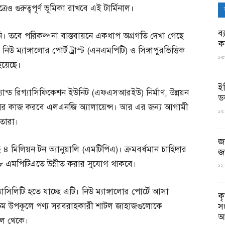
রেও গুরুত্বপূর্ণ ভূমিকা রাখবে এই টার্মিনাল।
ব্
ি। তবে পরিকল্পনা বাস্তবায়নে একধাপ অগ্রগতি দেখা গেছে
ক
নিউ ম্যাঙ্গালোর পোর্ট ট্রাস্ট (এনএমপিটি) ও সিঙ্গাপুরভিত্তিক
১২:
 হয়েছে।
ই
 অ্যান্ড রিগ্যাসিফিকেশন ইউনিট (এফএসআরইউ) নির্মাণ, উন্নয়ন
ড
নার কাজ করবে এলএনজি অ্যালায়েন্স। আর এর জন্য আগামী
১২:
তারা।
জ
 ৪ মিলিয়ন টন অ্যানুয়ালি (এমটিপিএ)। ক্রমবর্ধমান চাহিদার
জ
া ৮ এমপিটিএতে উন্নীত করার সুযোগ থাকবে।
১২:
িলিটি হতে যাচ্ছে এটি। নিউ ম্যাঙ্গালোর পোর্টে আসা
ক
চিম উপকূলে পণ্য সরবরাহকারী শাটল জাহাজগুলোকে
স
আ
াল থেকে।