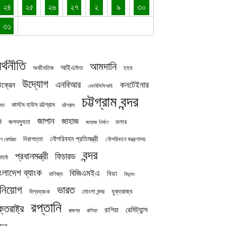
২৪
২৫
২৬
২৭
২
৯
৩০
৩১
র্থনীতি
আমদানি
আইএমও
অর্থনৈতিক
ইইউ
উদ্যোগ
এনবিআর
কনটেইনার
ক্রেন
এফবিসিসিআই
চট্টগ্রাম বন্দর
কাস্টম হাউস চট্টগ্রাম
চট্টগ্রাম
াডা
জাপান
জাহাজ
ন
জলদস্যুতা
ডলার
জাহাজ নির্মাণ
নৌপরিবহন প্রতিমন্ত্রী
নিরাপত্তা
নৌপরিবহন মন্ত্রণালয়
ষিণ কোরিয়া
বন্দর
প্রধানমন্ত্রী
ফিচারড
াহিনী
ংলাদেশ ব্যাংক
বিজিএমইএ
বিডা
বাণিজ্য
বিদ্যুৎ
িনিয়োগ
ভারত
যুক্তরাজ্য
বিশ্বব্যাংক
মোংলা বন্দর
রপ্তানি
ক্তরাষ্ট্র
রেমিট্যান্স
রাশিয়া
রাজস্ব
রাশিয়া
দ্র