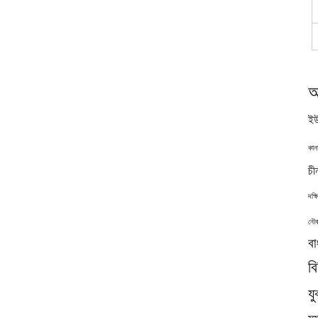
অ
ইউ
কান
চী
দক্
নৌব
বা
ব
যু
সমু