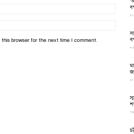
‘আ
ব
১১:
স
বন
this browser for the next time I comment.
৮:২৬
ম
জ
১০:
স্
শ
৭:৪
চট