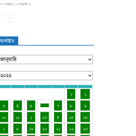
৩৩ অপরাহ্ন, ১২ জানুয়ারি ২৬
আর্কাইভ
১
২
৩
৪
৫
৭
৮
৯
১০
১১
১
১৩
৪
১৫
১৬
১
৮
১৯
২০
২১
২২
২৩