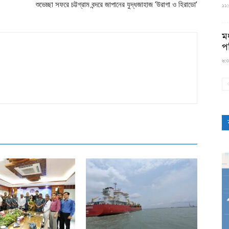
শুভেচ্ছা সফরে চট্টগ্রাম বন্দরে জাপানের যুদ্ধজাহাজ ‘উরাগা ও হিরাডো’
১১:৫
মধ
প
৬:৩