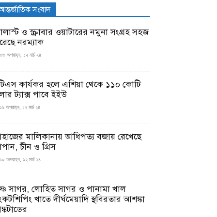
আন্তর্জাতিক সংবাদ
যালাস্ট ও স্ক্রাবার ওয়াটারের নমুনা সংগ্রহ সহজ
রেছে নরম্যাক
৩৩ অপরাহ্ন, ১২ মার্চ ২৪
টিএস কার্যকর হলে এশিয়া থেকে ১১০ কোটি
লার ট্যাক্স পাবে ইইউ
১৯ অপরাহ্ন, ১২ মার্চ ২৪
াহাজের মালিকানায় আধিপত্য বজায় রেখেছে
াপান, চীন ও গ্রিস
১০ অপরাহ্ন, ১২ মার্চ ২৪
ৃষ্ণ সাগর, লোহিত সাগর ও পানামা খাল
ংকটশিপিং খাতে দীর্ঘমেয়াদি স্থবিরতার আশঙ্কা
ঙ্কটাডের