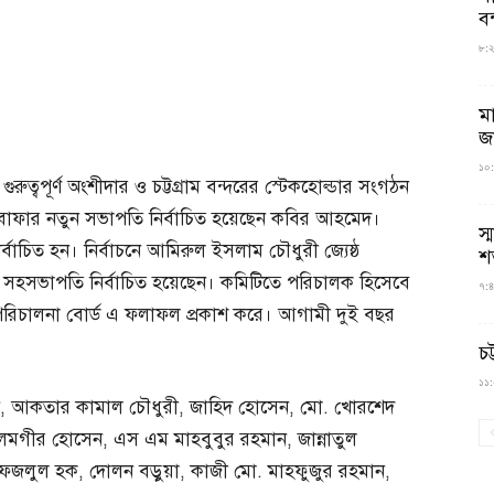
বন
৮:২৬
ম
জ
১০:
ুরুত্বপূর্ণ অংশীদার ও চট্টগ্রাম বন্দরের স্টেকহোল্ডার সংগঠন
া বাফার নতুন সভাপতি নির্বাচিত হয়েছেন কবির আহমেদ।
স্
বাচিত হন। নির্বাচনে আমিরুল ইসলাম চৌধুরী জ্যেষ্ঠ
শ
হসভাপতি নির্বাচিত হয়েছেন। কমিটিতে পরিচালক হিসেবে
৭:৪
ন পরিচালনা বোর্ড এ ফলাফল প্রকাশ করে। আগামী দুই বছর
চট
১১:০
ান, আকতার কামাল চৌধুরী, জাহিদ হোসেন, মো. খোরশেদ
গীর হোসেন, এস এম মাহবুবুর রহমান, জান্নাতুল
জলুল হক, দোলন বড়ুয়া, কাজী মো. মাহফুজুর রহমান,