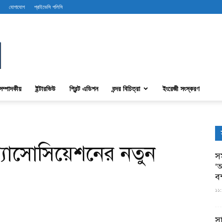
যোগাযোগ
প্রাইভেসি পলিসি
সম্পাদকীয়
ইন্টারভিউ
প্রিন্ট এডিশন
বন্দর বিচিত্রা
ইংরেজী সংস্করণ
 অ্যাসোসিয়েশনের নতুন
সম
‘আ
ব
১১:
স