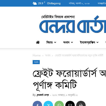
C
29.9
শনিবার, আগস্ট ৮, ২০২৬
সাবস্ক্রাইব
Chittagong
বন্দরবার্তা
ফিচার
সংবাদ
ইনফোগ্রাফিক্স
Home
সংবাদ
ফ্রেইট ফরোয়ার্ডার্স অ্যাসোসিয়েশনের নতুন পূর্ণাঙ্গ কমিটি
সংবাদ
ফ্রেইট ফরোয়ার্ডার্স
পূর্ণাঙ্গ কমিটি
By
বন্দরবার্তা ডেস্ক
-
৬:৫৮ অপরাহ্ন, ৮ জানুয়ারি ২২