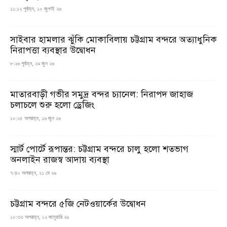
১১:১২ পূর্বাহ্ন, ১০ জুলাই ২৬
সাইবার হামলার ঝুঁকি মোকাবিলায় চট্টগ্রাম বন্দরে অত্যাধুনিক
নিরাপত্তা ব্যবস্থার উদ্বোধন
৮:২৬ পূর্বাহ্ন, ২৯ জুন ২৬
মাতারবাড়ী গভীর সমুদ্র বন্দর চ্যানেল: নিরাপদ জাহাজ
চলাচলে শুরু হলো ড্রেজিং
১০:২৫ অপরাহ্ন, ১৬ জুন ২৬
স্মার্ট পোর্টে রূপান্তর: চট্টগ্রাম বন্দরে চালু হলো শতভাগ
অনলাইন রাজস্ব আদায় ব্যবস্থা
৭:৪০ অপরাহ্ন, ২১ মে ২৬
চট্টগ্রাম বন্দরে ৫জি নেটওয়ার্কের উদ্বোধন
১০:৩৩ অপরাহ্ন, ১২ জানুয়ারি ২৬