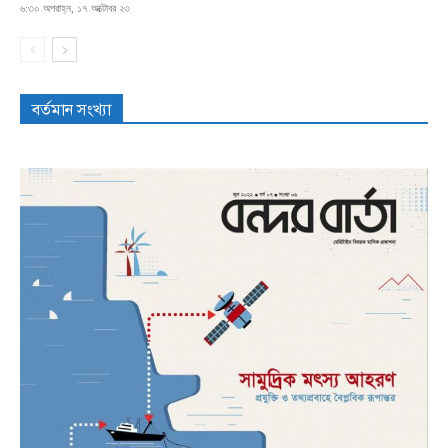
৬:৩০ অপরাহ্ন, ১৭ অক্টোবর ২৩
বর্তমান সংখ্যা