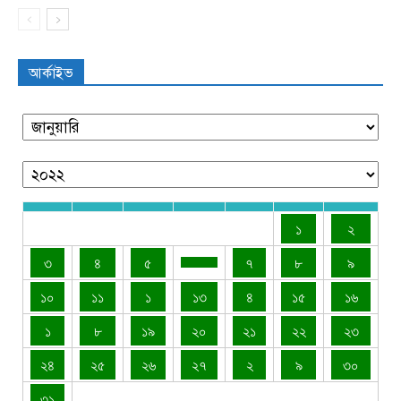
আর্কাইভ
১
২
৩
৪
৫
৭
৮
৯
১০
১১
১
১৩
৪
১৫
১৬
১
৮
১৯
২০
২১
২২
২৩
২৪
২৫
২৬
২৭
২
৯
৩০
৩১