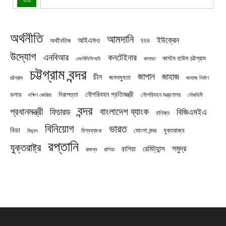
অর্থনীতি
আমদানি
ইউক্রেন
আইএমও
অর্থনৈতিক
ইইউ
উদ্যোগ
এনবিআর
কনটেইনার
কাস্টম হাউস চট্টগ্রাম
এফবিসিসিআই
কানাডা
চট্টগ্রাম বন্দর
জাপান
জাহাজ
চীন
জলদস্যুতা
চট্টগ্রাম
জাহাজ নির্মাণ
নৌপরিবহন প্রতিমন্ত্রী
নিরাপত্তা
ডলার
নৌপরিবহন মন্ত্রণালয়
নৌবাহিনী
দক্ষিণ কোরিয়া
বন্দর
প্রধানমন্ত্রী
বাংলাদেশ ব্যাংক
ফিচারড
বিজিএমইএ
বাণিজ্য
বিনিয়োগ
ভারত
বিডা
যুক্তরাজ্য
বিশ্বব্যাংক
মোংলা বন্দর
বিদ্যুৎ
রপ্তানি
যুক্তরাষ্ট্র
সমুদ্র
রেমিট্যান্স
রাশিয়া
রাজস্ব
রাশিয়া