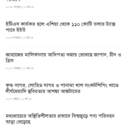
১২:৩৩ অপরাহ্ন, ১২ মার্চ ২৪
ইটিএস কার্যকর হলে এশিয়া থেকে ১১০ কোটি ডলার ট্যাক্স
পাবে ইইউ
১২:১৯ অপরাহ্ন, ১২ মার্চ ২৪
জাহাজের মালিকানায় আধিপত্য বজায় রেখেছে জাপান, চীন ও
গ্রিস
১২:১০ অপরাহ্ন, ১২ মার্চ ২৪
কৃষ্ণ সাগর, লোহিত সাগর ও পানামা খাল সংকটশিপিং খাতে
দীর্ঘমেয়াদি স্থবিরতার আশঙ্কা আঙ্কটাডের
১১:৫২ পূর্বাহ্ন, ১২ মার্চ ২৪
মধ্যপ্রাচ্যের অস্থিতিশীলতার প্রভাবে বিশ্বজুড়ে পণ্য পরিবহন
ভাড়া বেড়েছে