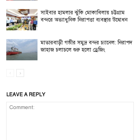
সাইবার হামলার ঝুঁকি মোকাবিলায় চট্টগ্রাম
বন্দরে অত্যাধুনিক নিরাপত্তা ব্যবস্থার উদ্বোধন
মাতারবাড়ী গভীর সমুদ্র বন্দর চ্যানেল: নিরাপদ
জাহাজ চলাচলে শুরু হলো ড্রেজিং
LEAVE A REPLY