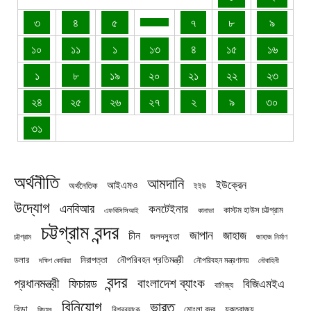
৩
৪
৫
৭
৮
৯
১০
১১
১
১৩
৪
১৫
১৬
১
৮
১৯
২০
২১
২২
২৩
২৪
২৫
২৬
২৭
২
৯
৩০
৩১
অর্থনীতি
আমদানি
ইউক্রেন
আইএমও
অর্থনৈতিক
ইইউ
উদ্যোগ
এনবিআর
কনটেইনার
কাস্টম হাউস চট্টগ্রাম
এফবিসিসিআই
কানাডা
চট্টগ্রাম বন্দর
জাপান
জাহাজ
চীন
জলদস্যুতা
চট্টগ্রাম
জাহাজ নির্মাণ
নৌপরিবহন প্রতিমন্ত্রী
নিরাপত্তা
ডলার
নৌপরিবহন মন্ত্রণালয়
নৌবাহিনী
দক্ষিণ কোরিয়া
বন্দর
প্রধানমন্ত্রী
বাংলাদেশ ব্যাংক
ফিচারড
বিজিএমইএ
বাণিজ্য
বিনিয়োগ
ভারত
বিডা
যুক্তরাজ্য
বিশ্বব্যাংক
মোংলা বন্দর
বিদ্যুৎ