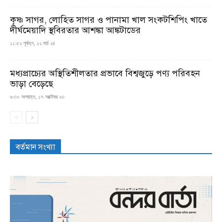
কৃষ্ণ সাগর, লোহিত সাগর ও পানামা খাল সংকটশিপিং খাতে
দীর্ঘমেয়াদি স্থবিরতার আশঙ্কা আঙ্কটাডের
১১:৫২ পূর্বাহ্ন, ১২ মার্চ ২৪
মধ্যপ্রাচ্যের অস্থিতিশীলতার প্রভাবে বিশ্বজুড়ে পণ্য পরিবহন
ভাড়া বেড়েছে
৬:৩০ অপরাহ্ন, ১৭ অক্টোবর ২৩
বর্তমান সংখ্যা