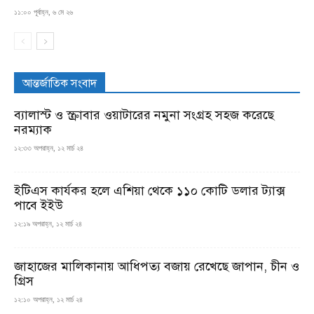
১১:০০ পূর্বাহ্ন, ৬ মে ২৬
আন্তর্জাতিক সংবাদ
ব্যালাস্ট ও স্ক্রাবার ওয়াটারের নমুনা সংগ্রহ সহজ করেছে
নরম্যাক
১২:৩৩ অপরাহ্ন, ১২ মার্চ ২৪
ইটিএস কার্যকর হলে এশিয়া থেকে ১১০ কোটি ডলার ট্যাক্স
পাবে ইইউ
১২:১৯ অপরাহ্ন, ১২ মার্চ ২৪
জাহাজের মালিকানায় আধিপত্য বজায় রেখেছে জাপান, চীন ও
গ্রিস
১২:১০ অপরাহ্ন, ১২ মার্চ ২৪