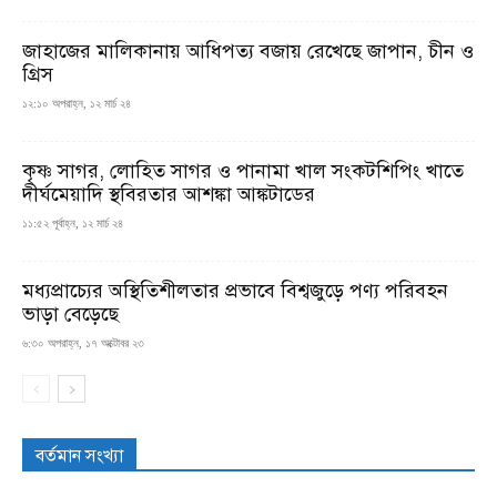
জাহাজের মালিকানায় আধিপত্য বজায় রেখেছে জাপান, চীন ও
গ্রিস
১২:১০ অপরাহ্ন, ১২ মার্চ ২৪
কৃষ্ণ সাগর, লোহিত সাগর ও পানামা খাল সংকটশিপিং খাতে
দীর্ঘমেয়াদি স্থবিরতার আশঙ্কা আঙ্কটাডের
১১:৫২ পূর্বাহ্ন, ১২ মার্চ ২৪
মধ্যপ্রাচ্যের অস্থিতিশীলতার প্রভাবে বিশ্বজুড়ে পণ্য পরিবহন
ভাড়া বেড়েছে
৬:৩০ অপরাহ্ন, ১৭ অক্টোবর ২৩
বর্তমান সংখ্যা