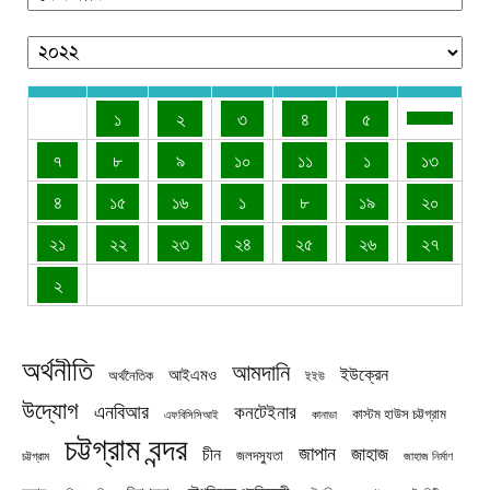
১
২
৩
৪
৫
৭
৮
৯
১০
১১
১
১৩
৪
১৫
১৬
১
৮
১৯
২০
২১
২২
২৩
২৪
২৫
২৬
২৭
২
অর্থনীতি
আমদানি
ইউক্রেন
আইএমও
অর্থনৈতিক
ইইউ
উদ্যোগ
এনবিআর
কনটেইনার
কাস্টম হাউস চট্টগ্রাম
এফবিসিসিআই
কানাডা
চট্টগ্রাম বন্দর
জাপান
জাহাজ
চীন
জলদস্যুতা
চট্টগ্রাম
জাহাজ নির্মাণ