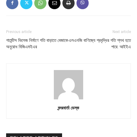
Previous article
Next article
গার্মেন্টস ভিলেজ নির্মাণে গতি বাড়াতে বেজাকে
এলএনজি বাণিজ্যে প্রবৃদ্ধির গতি শ্লথ হতে
অনুরোধ বিজিএমইএর
পারে: আইইএ
বন্দরবার্তা ডেস্ক