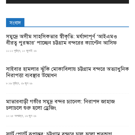
সংবাদ
সমুদ্রে অসীম সাহসিকতার স্বীকৃতি: মর্যাদাপূর্ণ ‘আইএমও
বীরত্ব পুরস্কার’ পাচ্ছেন চট্টগ্রাম বন্দরের ক্যাপ্টেন আসিফ
১১:১২ পূর্বাহ্ন, ১০ জুলাই ২৬
সাইবার হামলার ঝুঁকি মোকাবিলায় চট্টগ্রাম বন্দরে অত্যাধুনিক
নিরাপত্তা ব্যবস্থার উদ্বোধন
৮:২৬ পূর্বাহ্ন, ২৯ জুন ২৬
মাতারবাড়ী গভীর সমুদ্র বন্দর চ্যানেল: নিরাপদ জাহাজ
চলাচলে শুরু হলো ড্রেজিং
১০:২৫ অপরাহ্ন, ১৬ জুন ২৬
স্মার্ট পোর্টে রূপান্তর: চট্টগ্রাম বন্দরে চালু হলো শতভাগ