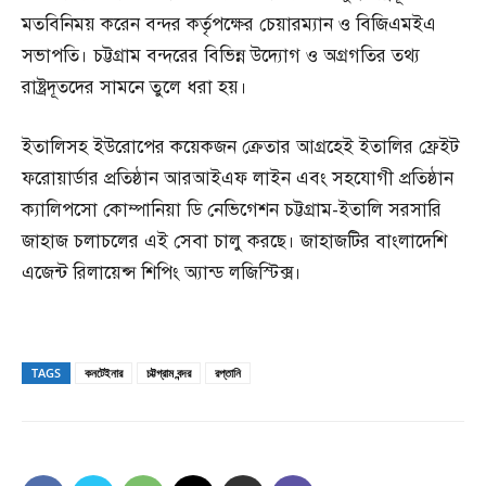
মতবিনিময় করেন বন্দর কর্তৃপক্ষের চেয়ারম্যান ও বিজিএমইএ
সভাপতি। চট্টগ্রাম বন্দরের বিভিন্ন উদ্যোগ ও অগ্রগতির তথ্য
রাষ্ট্রদূতদের সামনে তুলে ধরা হয়।
ইতালিসহ ইউরোপের কয়েকজন ক্রেতার আগ্রহেই ইতালির ফ্রেইট
ফরোয়ার্ডার প্রতিষ্ঠান আরআইএফ লাইন এবং সহযোগী প্রতিষ্ঠান
ক্যালিপসো কোম্পানিয়া ডি নেভিগেশন চট্টগ্রাম-ইতালি সরসারি
জাহাজ চলাচলের এই সেবা চালু করছে। জাহাজটির বাংলাদেশি
এজেন্ট রিলায়েন্স শিপিং অ্যান্ড লজিস্টিক্স।
TAGS
কনটেইনার
চট্টগ্রাম বন্দর
রপ্তানি