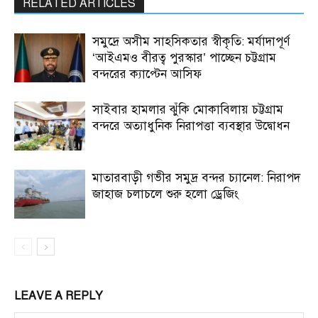
RELATED ARTICLES
সমুদ্রে অসীম সাহসিকতার স্বীকৃতি: মর্যাদাপূর্ণ
‘আইএমও বীরত্ব পুরস্কার’ পাচ্ছেন চট্টগ্রাম
বন্দরের ক্যাপ্টেন আসিফ
সাইবার হামলার ঝুঁকি মোকাবিলায় চট্টগ্রাম
বন্দরে অত্যাধুনিক নিরাপত্তা ব্যবস্থার উদ্বোধন
মাতারবাড়ী গভীর সমুদ্র বন্দর চ্যানেল: নিরাপদ
জাহাজ চলাচলে শুরু হলো ড্রেজিং
LEAVE A REPLY