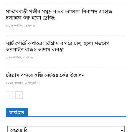
মাতারবাড়ী গভীর সমুদ্র বন্দর চ্যানেল: নিরাপদ জাহাজ
চলাচলে শুরু হলো ড্রেজিং
১০:২৫ অপরাহ্ন, ১৬ জুন ২৬
স্মার্ট পোর্টে রূপান্তর: চট্টগ্রাম বন্দরে চালু হলো শতভাগ
অনলাইন রাজস্ব আদায় ব্যবস্থা
৭:৪০ অপরাহ্ন, ২১ মে ২৬
চট্টগ্রাম বন্দরে ৫জি নেটওয়ার্কের উদ্বোধন
১০:৩৩ অপরাহ্ন, ১২ জানুয়ারি ২৬
আর্কাইভ