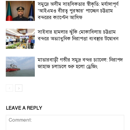
সমুদ্রে অসীম সাহসিকতার স্বীকৃতি: মর্যাদাপূর্ণ
‘আইএমও বীরত্ব পুরস্কার’ পাচ্ছেন চট্টগ্রাম
বন্দরের ক্যাপ্টেন আসিফ
সাইবার হামলার ঝুঁকি মোকাবিলায় চট্টগ্রাম
বন্দরে অত্যাধুনিক নিরাপত্তা ব্যবস্থার উদ্বোধন
মাতারবাড়ী গভীর সমুদ্র বন্দর চ্যানেল: নিরাপদ
জাহাজ চলাচলে শুরু হলো ড্রেজিং
LEAVE A REPLY