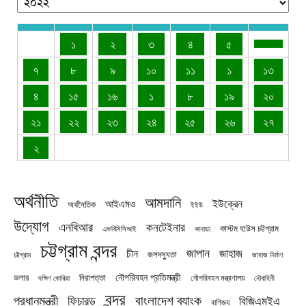
১
২
৩
৪
৫
৭
৮
৯
১০
১১
১
১৩
৪
১৫
১৬
১
৮
১৯
২০
২১
২২
২৩
২৪
২৫
২৬
২৭
২
অর্থনীতি
আমদানি
ইউক্রেন
আইএমও
অর্থনৈতিক
ইইউ
উদ্যোগ
এনবিআর
কনটেইনার
কাস্টম হাউস চট্টগ্রাম
এফবিসিসিআই
কানাডা
চট্টগ্রাম বন্দর
জাপান
জাহাজ
চীন
জলদস্যুতা
চট্টগ্রাম
জাহাজ নির্মাণ
নৌপরিবহন প্রতিমন্ত্রী
নিরাপত্তা
ডলার
নৌপরিবহন মন্ত্রণালয়
নৌবাহিনী
দক্ষিণ কোরিয়া
বন্দর
প্রধানমন্ত্রী
বাংলাদেশ ব্যাংক
ফিচারড
বিজিএমইএ
বাণিজ্য