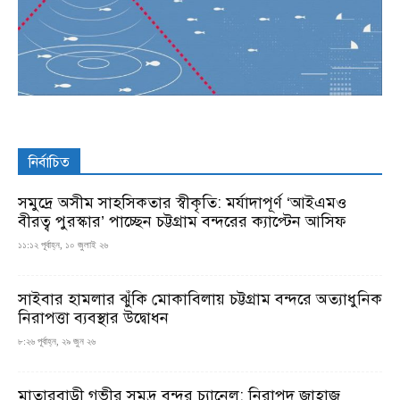
নির্বাচিত
সমুদ্রে অসীম সাহসিকতার স্বীকৃতি: মর্যাদাপূর্ণ ‘আইএমও
বীরত্ব পুরস্কার’ পাচ্ছেন চট্টগ্রাম বন্দরের ক্যাপ্টেন আসিফ
১১:১২ পূর্বাহ্ন, ১০ জুলাই ২৬
সাইবার হামলার ঝুঁকি মোকাবিলায় চট্টগ্রাম বন্দরে অত্যাধুনিক
নিরাপত্তা ব্যবস্থার উদ্বোধন
৮:২৬ পূর্বাহ্ন, ২৯ জুন ২৬
মাতারবাড়ী গভীর সমুদ্র বন্দর চ্যানেল: নিরাপদ জাহাজ