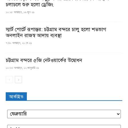
চলাচলে শুরু হলো ড্রেজিং
১০:২৫ অপরাহ্ন, ১৬ জুন ২৬
স্মার্ট পোর্টে রূপান্তর: চট্টগ্রাম বন্দরে চালু হলো শতভাগ
অনলাইন রাজস্ব আদায় ব্যবস্থা
৭:৪০ অপরাহ্ন, ২১ মে ২৬
চট্টগ্রাম বন্দরে ৫জি নেটওয়ার্কের উদ্বোধন
১০:৩৩ অপরাহ্ন, ১২ জানুয়ারি ২৬
আর্কাইভ