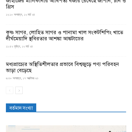
জাহাজের মালিকানায় আধিপত্য বজায় রেখেছে জাপান, চীন ও
গ্রিস
১২:১০ অপরাহ্ন, ১২ মার্চ ২৪
কৃষ্ণ সাগর, লোহিত সাগর ও পানামা খাল সংকটশিপিং খাতে
দীর্ঘমেয়াদি স্থবিরতার আশঙ্কা আঙ্কটাডের
১১:৫২ পূর্বাহ্ন, ১২ মার্চ ২৪
মধ্যপ্রাচ্যের অস্থিতিশীলতার প্রভাবে বিশ্বজুড়ে পণ্য পরিবহন
ভাড়া বেড়েছে
৬:৩০ অপরাহ্ন, ১৭ অক্টোবর ২৩
বর্তমান সংখ্যা