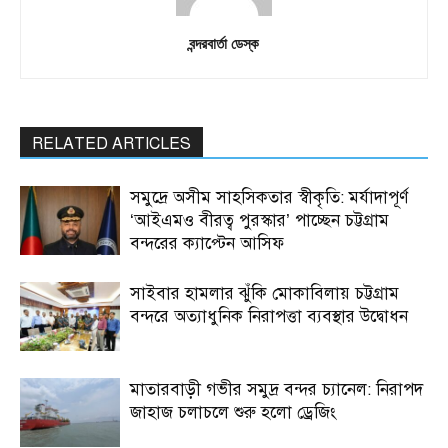
বন্দরবার্তা ডেস্ক
RELATED ARTICLES
সমুদ্রে অসীম সাহসিকতার স্বীকৃতি: মর্যাদাপূর্ণ
‘আইএমও বীরত্ব পুরস্কার’ পাচ্ছেন চট্টগ্রাম
বন্দরের ক্যাপ্টেন আসিফ
সাইবার হামলার ঝুঁকি মোকাবিলায় চট্টগ্রাম
বন্দরে অত্যাধুনিক নিরাপত্তা ব্যবস্থার উদ্বোধন
মাতারবাড়ী গভীর সমুদ্র বন্দর চ্যানেল: নিরাপদ
জাহাজ চলাচলে শুরু হলো ড্রেজিং