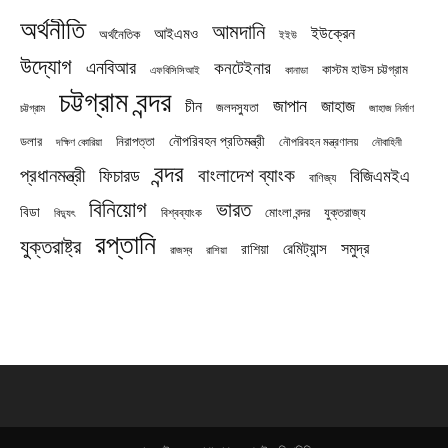
অর্থনীতি
আমদানি
ইউক্রেন
আইএমও
অর্থনৈতিক
ইইউ
উদ্যোগ
এনবিআর
কনটেইনার
কাস্টম হাউস চট্টগ্রাম
এফবিসিসিআই
কানাডা
চট্টগ্রাম বন্দর
জাপান
জাহাজ
চীন
জলদস্যুতা
চট্টগ্রাম
জাহাজ নির্মাণ
নৌপরিবহন প্রতিমন্ত্রী
নিরাপত্তা
ডলার
নৌপরিবহন মন্ত্রণালয়
নৌবাহিনী
দক্ষিণ কোরিয়া
বন্দর
প্রধানমন্ত্রী
বাংলাদেশ ব্যাংক
ফিচারড
বিজিএমইএ
বাণিজ্য
বিনিয়োগ
ভারত
বিডা
যুক্তরাজ্য
বিশ্বব্যাংক
মোংলা বন্দর
বিদ্যুৎ
রপ্তানি
যুক্তরাষ্ট্র
সমুদ্র
রেমিট্যান্স
রাশিয়া
রাজস্ব
রাশিয়া