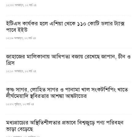
১২:৩৩ অপরাহ্ন, ১২ মার্চ ২৪
ইটিএস কার্যকর হলে এশিয়া থেকে ১১০ কোটি ডলার ট্যাক্স
পাবে ইইউ
১২:১৯ অপরাহ্ন, ১২ মার্চ ২৪
জাহাজের মালিকানায় আধিপত্য বজায় রেখেছে জাপান, চীন ও
গ্রিস
১২:১০ অপরাহ্ন, ১২ মার্চ ২৪
কৃষ্ণ সাগর, লোহিত সাগর ও পানামা খাল সংকটশিপিং খাতে
দীর্ঘমেয়াদি স্থবিরতার আশঙ্কা আঙ্কটাডের
১১:৫২ পূর্বাহ্ন, ১২ মার্চ ২৪
মধ্যপ্রাচ্যের অস্থিতিশীলতার প্রভাবে বিশ্বজুড়ে পণ্য পরিবহন
ভাড়া বেড়েছে