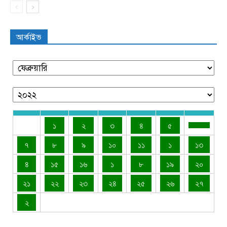
আর্কাইভ
১
২
৩
৪
৫
৭
৮
৯
১০
১১
১
১৩
৪
১৫
১৬
১
৮
১৯
২০
২১
২২
২৩
২৪
২৫
২৬
২৭
২