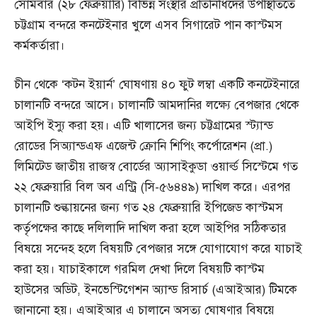
সোমবার (২৮ ফেব্রুয়ারি) বিভিন্ন সংস্থার প্রতিনিধিদের উপস্থিতিতে
চট্টগ্রাম বন্দরে কনটেইনার খুলে এসব সিগারেট পান কাস্টমস
কর্মকর্তারা।
চীন থেকে ‘কটন ইয়ার্ন’ ঘোষণায় ৪০ ফুট লম্বা একটি কনটেইনারে
চালানটি বন্দরে আসে। চালানটি আমদানির লক্ষ্যে বেপজার থেকে
আইপি ইস্যু করা হয়। এটি খালাসের জন্য চট্টগ্রামের স্ট্যান্ড
রোডের সিঅ্যান্ডএফ এজেন্ট ক্রোনি শিপিং কর্পোরেশন (প্রা.)
লিমিটেড জাতীয় রাজস্ব বোর্ডের অ্যাসাইকুডা ওয়ার্ল্ড সিস্টেমে গত
২২ ফেব্রুয়ারি বিল অব এন্ট্রি (সি-৫৬৪৪৯) দাখিল করে। এরপর
চালানটি শুল্কায়নের জন্য গত ২৪ ফেব্রুয়ারি ইপিজেড কাস্টমস
কর্তৃপক্ষের কাছে দলিলাদি দাখিল করা হলে আইপির সঠিকতার
বিষয়ে সন্দেহ হলে বিষয়টি বেপজার সঙ্গে যোগাযোগ করে যাচাই
করা হয়। যাচাইকালে গরমিল দেখা দিলে বিষয়টি কাস্টম
হাউসের অডিট, ইনভেস্টিগেশন অ্যান্ড রিসার্চ (এআইআর) টিমকে
জানানো হয়। এআইআর এ চালানে অসত্য ঘোষণার বিষয়ে