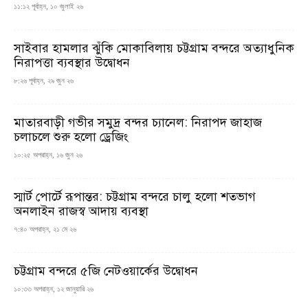
১১:১২ পূর্বাহ্ন, ১০ জুলাই ২৬
সাইবার হামলার ঝুঁকি মোকাবিলায় চট্টগ্রাম বন্দরে অত্যাধুনিক
নিরাপত্তা ব্যবস্থার উদ্বোধন
৮:২৬ পূর্বাহ্ন, ২৯ জুন ২৬
মাতারবাড়ী গভীর সমুদ্র বন্দর চ্যানেল: নিরাপদ জাহাজ
চলাচলে শুরু হলো ড্রেজিং
১০:২৫ অপরাহ্ন, ১৬ জুন ২৬
স্মার্ট পোর্টে রূপান্তর: চট্টগ্রাম বন্দরে চালু হলো শতভাগ
অনলাইন রাজস্ব আদায় ব্যবস্থা
৭:৪০ অপরাহ্ন, ২১ মে ২৬
চট্টগ্রাম বন্দরে ৫জি নেটওয়ার্কের উদ্বোধন
১০:৩৩ অপরাহ্ন, ১২ জানুয়ারি ২৬