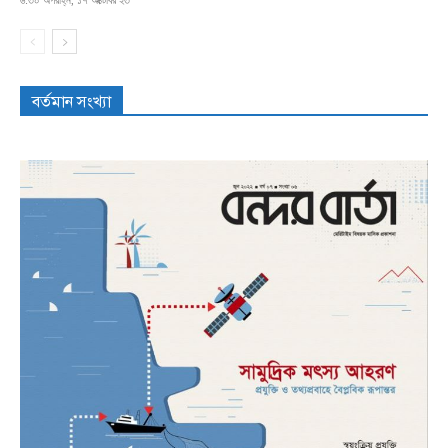
৬:৩০ অপরাহ্ন, ১৭ অক্টোবর ২৩
বর্তমান সংখ্যা