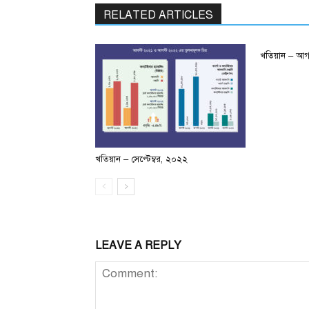
RELATED ARTICLES
খতিয়ান – আগ
খতিয়ান – সেপ্টেম্বর, ২০২২
LEAVE A REPLY