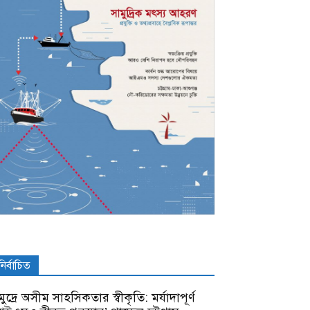
নির্বাচিত
ুদ্রে অসীম সাহসিকতার স্বীকৃতি: মর্যাদাপূর্ণ