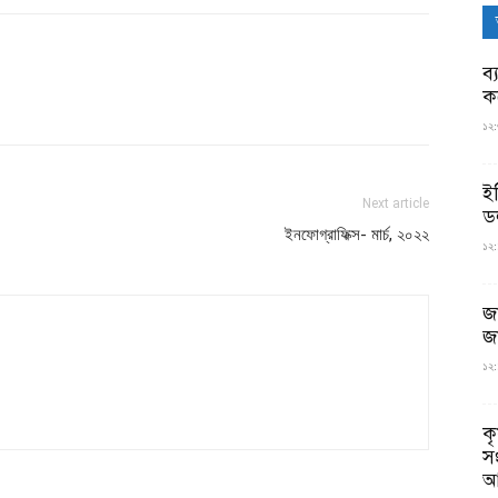
ব্
ক
১২:
ই
Next article
ড
ইনফোগ্রাফিক্স- মার্চ, ২০২২
১২:
জ
জ
১২:
ক
স
আ