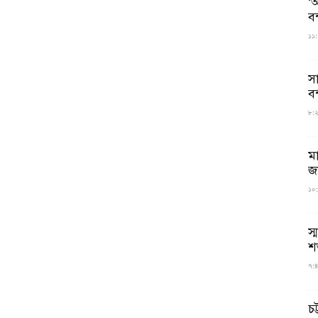
‘আ
ব
১১:
স
বন
৮:২৬
ম
জ
১০:
স্
শ
৭:৪
চট