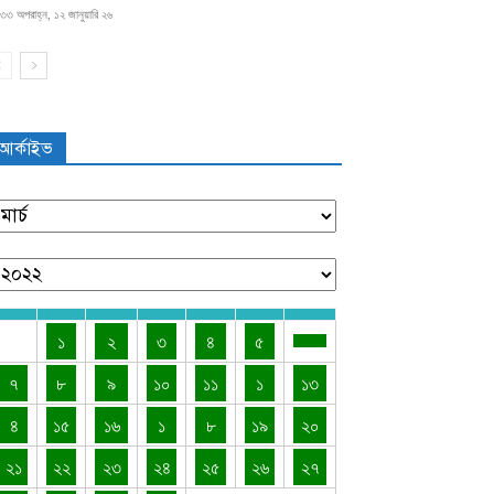
৩৩ অপরাহ্ন, ১২ জানুয়ারি ২৬
আর্কাইভ
১
২
৩
৪
৫
৭
৮
৯
১০
১১
১
১৩
৪
১৫
১৬
১
৮
১৯
২০
২১
২২
২৩
২৪
২৫
২৬
২৭