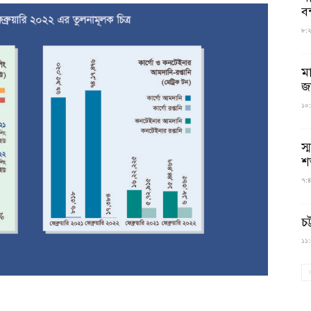
বন
৮:২৬
ম
জ
১০:
স্
শ
৭:৪
চট
১১:০