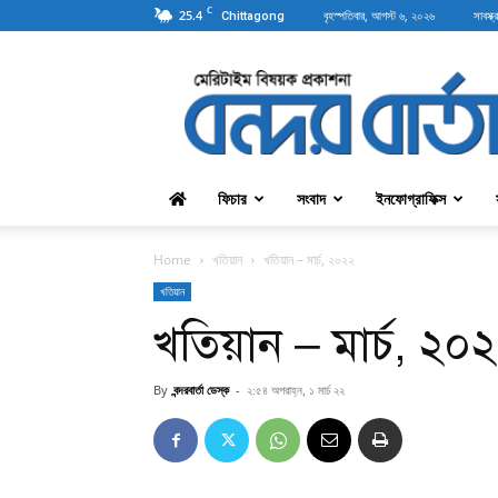
C
25.4
বৃহস্পতিবার, আগস্ট ৬, ২০২৬
সাবস্ক্
Chittagong
বন্দরবার্তা
ফিচার
সংবাদ
ইনফোগ্রাফিক্স
Home
খতিয়ান
খতিয়ান – মার্চ, ২০২২
খতিয়ান
খতিয়ান – মার্চ, ২০
By
বন্দরবার্তা ডেস্ক
-
২:৫৪ অপরাহ্ন, ১ মার্চ ২২