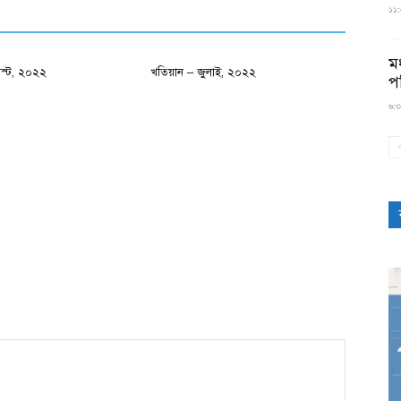
১১:৫
মধ
স্ট, ২০২২
খতিয়ান – জুলাই, ২০২২
প
৬:৩