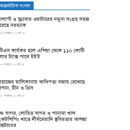
আন্তর্জাতিক সংবাদ
যালাস্ট ও স্ক্রাবার ওয়াটারের নমুনা সংগ্রহ সহজ
রেছে নরম্যাক
৩৩ অপরাহ্ন, ১২ মার্চ ২৪
টিএস কার্যকর হলে এশিয়া থেকে ১১০ কোটি
লার ট্যাক্স পাবে ইইউ
১৯ অপরাহ্ন, ১২ মার্চ ২৪
াহাজের মালিকানায় আধিপত্য বজায় রেখেছে
াপান, চীন ও গ্রিস
১০ অপরাহ্ন, ১২ মার্চ ২৪
ৃষ্ণ সাগর, লোহিত সাগর ও পানামা খাল
ংকটশিপিং খাতে দীর্ঘমেয়াদি স্থবিরতার আশঙ্কা
ঙ্কটাডের