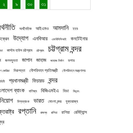
২
৯
৩০
৩১
র্থনীতি
আমদানি
আইএমও
অর্থনৈতিক
ইইউ
উদ্যোগ
এনবিআর
কনটেইনার
ক্রেন
এফবিসিসিআই
চট্টগ্রাম বন্দর
কাস্টম হাউস চট্টগ্রাম
চট্টগ্রাম
াডা
জাপান
জাহাজ
ন
জলদস্যুতা
ডলার
জাহাজ নির্মাণ
নৌপরিবহন প্রতিমন্ত্রী
নিরাপত্তা
নৌপরিবহন মন্ত্রণালয়
ষিণ কোরিয়া
বন্দর
প্রধানমন্ত্রী
ফিচারড
াহিনী
ংলাদেশ ব্যাংক
বিজিএমইএ
বিডা
বাণিজ্য
বিদ্যুৎ
িনিয়োগ
ভারত
যুক্তরাজ্য
বিশ্বব্যাংক
মোংলা বন্দর
রপ্তানি
ক্তরাষ্ট্র
রেমিট্যান্স
রাশিয়া
রাজস্ব
রাশিয়া
দ্র