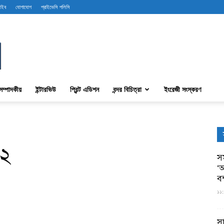
রাইব
যোগাযোগ
প্রাইভেসি পলিসি
সম্পাদকীয়
ইন্টারভিউ
প্রিন্ট এডিশন
বন্দর বিচিত্রা
ইংরেজী সংস্করণ
২২
সম
‘আ
ব
১১:
স