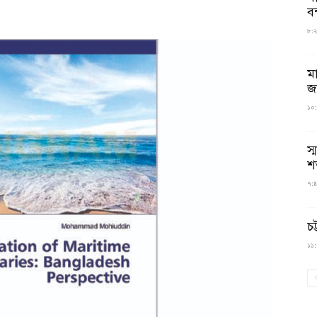
বন
৮:২৬
ম
জ
১০:
স্
শ
৭:৪
চট
১১:০