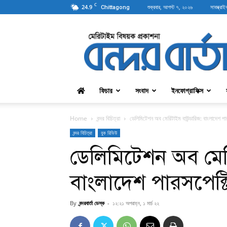
C
24.9
শুক্রবার, আগস্ট ৭, ২০২৬
সাবস্ক্রাই
Chittagong
বন্দরবার্তা
ফিচার
সংবাদ
ইনফোগ্রাফিক্স
Home
বন্দর বিচিত্রা
ডেলিমিটেশন অব মেরিটাইম বাউন্ডারিজ: বাংলাদেশ পা
বন্দর বিচিত্রা
বুক রিভিউ
ডেলিমিটেশন অব মের
বাংলাদেশ পারসপেক্ট
By
বন্দরবার্তা ডেস্ক
-
১২:২১ অপরাহ্ন, ১ মার্চ ২২