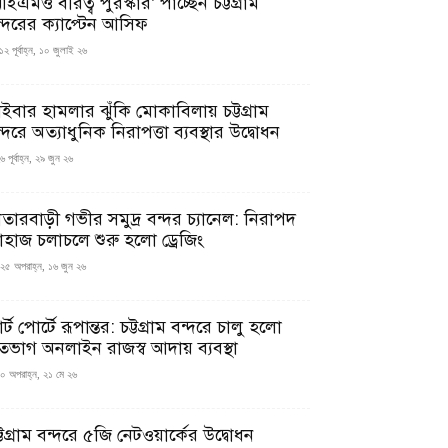
ইএমও বীরত্ব পুরস্কার’ পাচ্ছেন চট্টগ্রাম
ন্দরের ক্যাপ্টেন আসিফ
১২ পূর্বাহ্ন, ১০ জুলাই ২৬
াইবার হামলার ঝুঁকি মোকাবিলায় চট্টগ্রাম
্দরে অত্যাধুনিক নিরাপত্তা ব্যবস্থার উদ্বোধন
 পূর্বাহ্ন, ২৯ জুন ২৬
াতারবাড়ী গভীর সমুদ্র বন্দর চ্যানেল: নিরাপদ
াহাজ চলাচলে শুরু হলো ড্রেজিং
২৫ অপরাহ্ন, ১৬ জুন ২৬
মার্ট পোর্টে রূপান্তর: চট্টগ্রাম বন্দরে চালু হলো
তভাগ অনলাইন রাজস্ব আদায় ব্যবস্থা
০ অপরাহ্ন, ২১ মে ২৬
্টগ্রাম বন্দরে ৫জি নেটওয়ার্কের উদ্বোধন