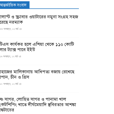
আন্তর্জাতিক সংবাদ
যালাস্ট ও স্ক্রাবার ওয়াটারের নমুনা সংগ্রহ সহজ
রেছে নরম্যাক
৩৩ অপরাহ্ন, ১২ মার্চ ২৪
টিএস কার্যকর হলে এশিয়া থেকে ১১০ কোটি
লার ট্যাক্স পাবে ইইউ
১৯ অপরাহ্ন, ১২ মার্চ ২৪
াহাজের মালিকানায় আধিপত্য বজায় রেখেছে
াপান, চীন ও গ্রিস
১০ অপরাহ্ন, ১২ মার্চ ২৪
ৃষ্ণ সাগর, লোহিত সাগর ও পানামা খাল
ংকটশিপিং খাতে দীর্ঘমেয়াদি স্থবিরতার আশঙ্কা
ঙ্কটাডের