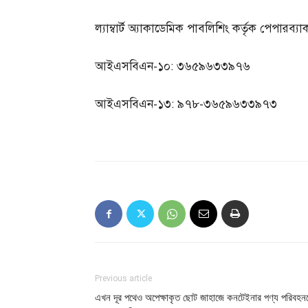
ল্যাম্বার্ট অ্যাকাডেমিক পাবলিশিং কর্তৃক পেপারব্
আইএসবিএন-১০: ৩৬৫৯৬৩৩৯৭৬
আইএসবিএন-১৩: ৯৭৮-৩৬৫৯৬৩৩৯৭৩
Previous article
এখন দূর পথেও অপেক্ষাকৃত ছোট জাহাজে কনটেইনার পণ্য পরিবহন