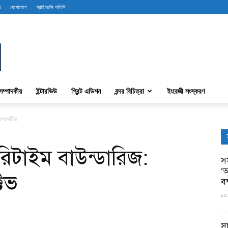
ব
যোগাযোগ
প্রাইভেসি পলিসি
সম্পাদকীয়
ইন্টারভিউ
প্রিন্ট এডিশন
বন্দর বিচিত্রা
ইংরেজী সংস্করণ
রসপেক্টিভ
িটাইম বাউন্ডারিজ:
সম
‘আ
িভ
ব
১১:
স