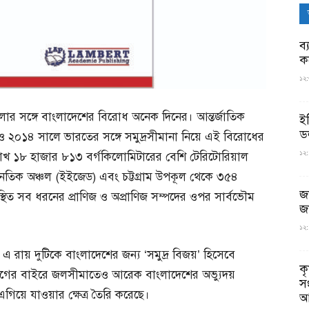
ব্
ক
১২:
গুলোর সঙ্গে বাংলাদেশের বিরোধ অনেক দিনের। আন্তর্জাতিক
ই
ড
ও ২০১৪ সালে ভারতের সঙ্গে সমুদ্রসীমানা নিয়ে এই বিরোধের
১২:
লাখ ১৮ হাজার ৮১৩ বর্গকিলোমিটারের বেশি টেরিটোরিয়াল
থনৈতিক অঞ্চল (ইইজেড) এবং চট্টগ্রাম উপকূল থেকে ৩৫৪
জ
্থিত সব ধরনের প্রাণিজ ও অপ্রাণিজ সম্পদের ওপর সার্বভৌম
জ
১২:
্ত এ রায় দুটিকে বাংলাদেশের জন্য ‘সমুদ্র বিজয়’ হিসেবে
ক
লভাগের বাইরে জলসীমাতেও আরেক বাংলাদেশের অভ্যুদয়
স
য়ে যাওয়ার ক্ষেত্র তৈরি করেছে।
আ