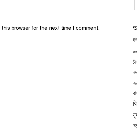
অ
this browser for the next time I comment.
ইউ
কান
চী
দক্
নৌব
বা
ব
যু
সমু