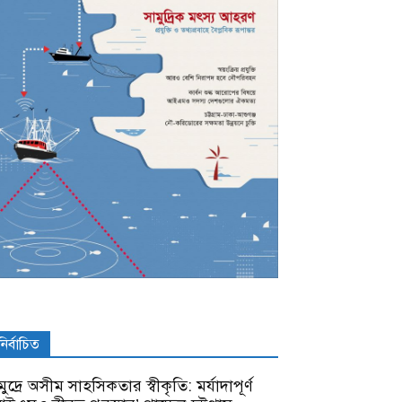
নির্বাচিত
ুদ্রে অসীম সাহসিকতার স্বীকৃতি: মর্যাদাপূর্ণ