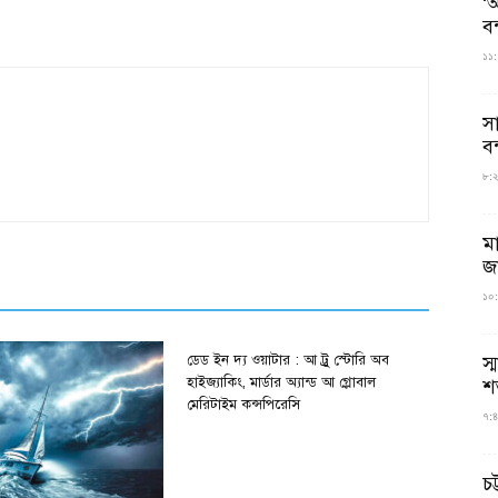
‘আ
ব
১১:
স
বন
৮:২৬
ম
জ
১০:
স্
ডেড ইন দ্য ওয়াটার : আ ট্রু স্টোরি অব
হাইজ্যাকিং, মার্ডার অ্যান্ড আ গ্লোবাল
শ
মেরিটাইম কন্সপিরেসি
৭:৪
চট