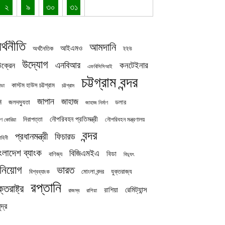
২
৯
৩০
৩১
র্থনীতি
আমদানি
আইএমও
অর্থনৈতিক
ইইউ
উদ্যোগ
এনবিআর
কনটেইনার
ক্রেন
এফবিসিসিআই
চট্টগ্রাম বন্দর
কাস্টম হাউস চট্টগ্রাম
চট্টগ্রাম
াডা
জাপান
জাহাজ
ন
জলদস্যুতা
ডলার
জাহাজ নির্মাণ
নৌপরিবহন প্রতিমন্ত্রী
নিরাপত্তা
নৌপরিবহন মন্ত্রণালয়
ষিণ কোরিয়া
বন্দর
প্রধানমন্ত্রী
ফিচারড
াহিনী
ংলাদেশ ব্যাংক
বিজিএমইএ
বিডা
বাণিজ্য
বিদ্যুৎ
িনিয়োগ
ভারত
যুক্তরাজ্য
বিশ্বব্যাংক
মোংলা বন্দর
রপ্তানি
ক্তরাষ্ট্র
রেমিট্যান্স
রাশিয়া
রাজস্ব
রাশিয়া
দ্র