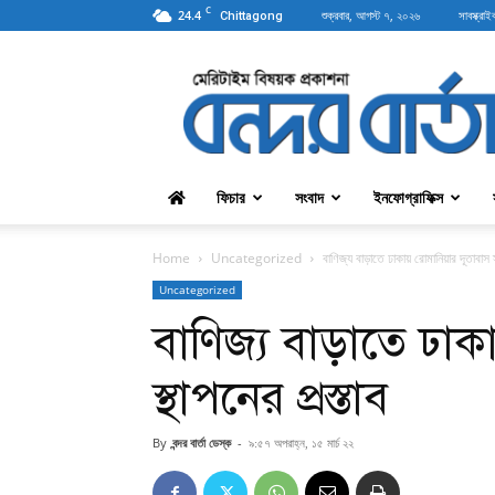
C
24.4
শুক্রবার, আগস্ট ৭, ২০২৬
সাবস্ক্রাই
Chittagong
বন্দরবার্তা
ফিচার
সংবাদ
ইনফোগ্রাফিক্স
Home
Uncategorized
বাণিজ্য বাড়াতে ঢাকায় রোমানিয়ার দূতাবাস 
Uncategorized
বাণিজ্য বাড়াতে ঢাক
স্থাপনের প্রস্তাব
By
বন্দর বার্তা ডেস্ক
-
৯:৫৭ অপরাহ্ন, ১৫ মার্চ ২২