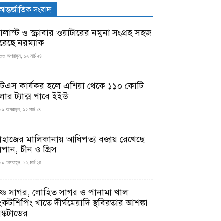
আন্তর্জাতিক সংবাদ
যালাস্ট ও স্ক্রাবার ওয়াটারের নমুনা সংগ্রহ সহজ
রেছে নরম্যাক
৩৩ অপরাহ্ন, ১২ মার্চ ২৪
টিএস কার্যকর হলে এশিয়া থেকে ১১০ কোটি
লার ট্যাক্স পাবে ইইউ
১৯ অপরাহ্ন, ১২ মার্চ ২৪
াহাজের মালিকানায় আধিপত্য বজায় রেখেছে
াপান, চীন ও গ্রিস
১০ অপরাহ্ন, ১২ মার্চ ২৪
ৃষ্ণ সাগর, লোহিত সাগর ও পানামা খাল
ংকটশিপিং খাতে দীর্ঘমেয়াদি স্থবিরতার আশঙ্কা
ঙ্কটাডের