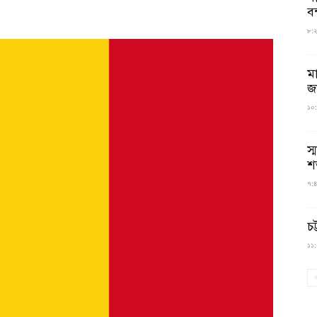
বন
৮:২৬
ম
জ
১০:
স্
শ
৭:৪
চট
১১:০