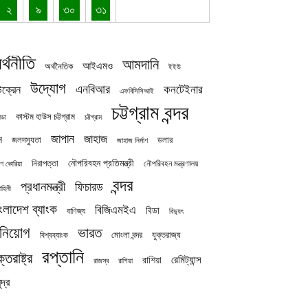
২
৯
৩০
৩১
র্থনীতি
আমদানি
আইএমও
অর্থনৈতিক
ইইউ
উদ্যোগ
এনবিআর
কনটেইনার
ক্রেন
এফবিসিসিআই
চট্টগ্রাম বন্দর
কাস্টম হাউস চট্টগ্রাম
চট্টগ্রাম
াডা
জাপান
জাহাজ
ন
জলদস্যুতা
ডলার
জাহাজ নির্মাণ
নৌপরিবহন প্রতিমন্ত্রী
নিরাপত্তা
নৌপরিবহন মন্ত্রণালয়
ষিণ কোরিয়া
বন্দর
প্রধানমন্ত্রী
ফিচারড
াহিনী
ংলাদেশ ব্যাংক
বিজিএমইএ
বিডা
বাণিজ্য
বিদ্যুৎ
িনিয়োগ
ভারত
যুক্তরাজ্য
বিশ্বব্যাংক
মোংলা বন্দর
রপ্তানি
ক্তরাষ্ট্র
রেমিট্যান্স
রাশিয়া
রাজস্ব
রাশিয়া
দ্র