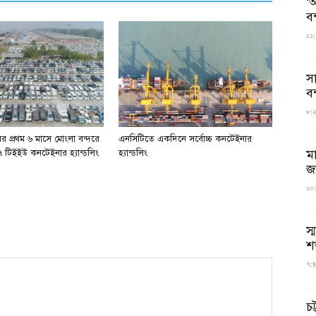
‘আ
ব
১১:
স
বন
৮:২৬
র প্রথম ৬ মাসে মোংলা বন্দরে
এনসিটিতে একদিনে সর্বোচ্চ কনটেইনার
ম
 টিইইউ কনটেইনার হ্যান্ডলিং
হ্যান্ডলিং
জ
১০:
স্
শ
৭:৪
চট