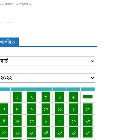
৩৩ অপরাহ্ন, ১২ জানুয়ারি ২৬
আর্কাইভ
১
২
৩
৪
৫
৭
৮
৯
১০
১১
১
১৩
৪
১৫
১৬
১
৮
১৯
২০
২১
২২
২৩
২৪
২৫
২৬
২৭