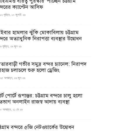
ইএমও বীরত্ব পুরস্কার’ পাচ্ছেন চট্টগ্রাম
ন্দরের ক্যাপ্টেন আসিফ
১২ পূর্বাহ্ন, ১০ জুলাই ২৬
াইবার হামলার ঝুঁকি মোকাবিলায় চট্টগ্রাম
্দরে অত্যাধুনিক নিরাপত্তা ব্যবস্থার উদ্বোধন
 পূর্বাহ্ন, ২৯ জুন ২৬
াতারবাড়ী গভীর সমুদ্র বন্দর চ্যানেল: নিরাপদ
াহাজ চলাচলে শুরু হলো ড্রেজিং
২৫ অপরাহ্ন, ১৬ জুন ২৬
মার্ট পোর্টে রূপান্তর: চট্টগ্রাম বন্দরে চালু হলো
তভাগ অনলাইন রাজস্ব আদায় ব্যবস্থা
০ অপরাহ্ন, ২১ মে ২৬
্টগ্রাম বন্দরে ৫জি নেটওয়ার্কের উদ্বোধন