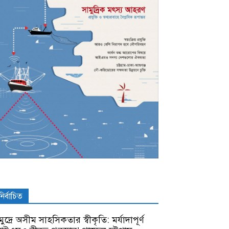
নির্বাচিত
ুদ্রে অসীম সাহসিকতার স্বীকৃতি: মর্যাদাপূর্ণ