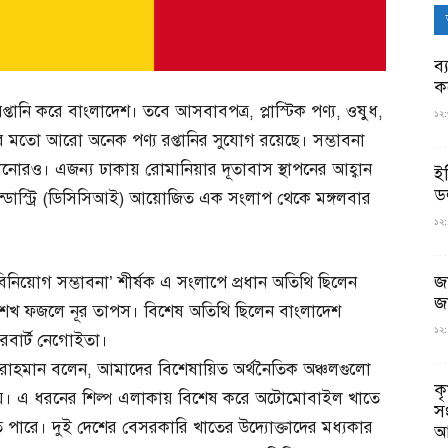
ব্
ক
তানি করে বাংলাদেশ। তবে আসবাবপত্র, প্লাস্টিক পণ্য, ওষুধ,
১২:
র মতো আরো অনেক পণ্য রপ্তানির সুযোগ রয়েছে। সম্ভাবনা
ানোরও। এজন্য ঢাকায় রোমানিয়ার দূতাবাস স্থাপনের আহ্বান
ই
ড
 ইন্ডাস্ট্রি (ডিসিসিআই) আয়োজিত এক সংলাপ থেকে মঙ্গলবার
১২:
জ
িনিয়োগ সম্ভাবনা’ শীর্ষক এ সংলাপে প্রধান অতিথি ছিলেন
জ
ার শেখ ফজলে নূর তাপস। বিশেষ অতিথি ছিলেন বাংলাদেশ
১২:
রবার্ট নেগোইতা।
ান রাহমান বলেন, আমাদের বিশেষায়িত অর্থনৈতিক অঞ্চলগুলো
ক
নাময়। এ ধরনের শিল্প এলাকায় বিশেষ করে অটোমোবাইল খাতে
স
পারে। দুই দেশের বেসরকারি খাতের উদ্যোক্তাদের মধ্যকার
আ