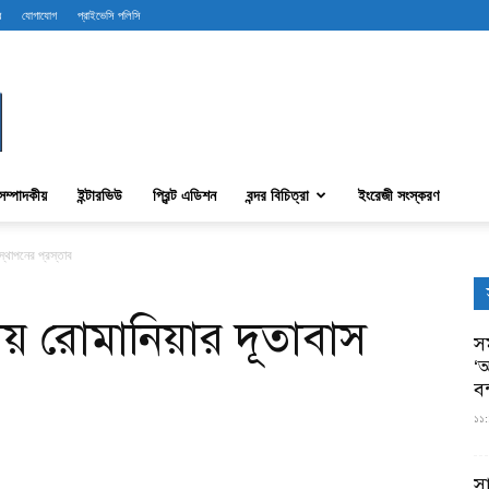
ব
যোগাযোগ
প্রাইভেসি পলিসি
সম্পাদকীয়
ইন্টারভিউ
প্রিন্ট এডিশন
বন্দর বিচিত্রা
ইংরেজী সংস্করণ
স্থাপনের প্রস্তাব
ায় রোমানিয়ার দূতাবাস
সম
‘আ
ব
১১:
স