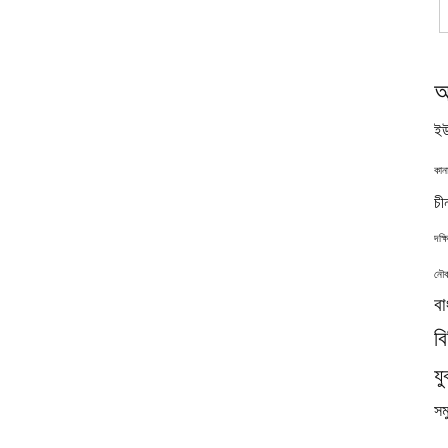
অ
ইউ
কান
চী
দক্
নৌব
বা
ব
যু
সমু