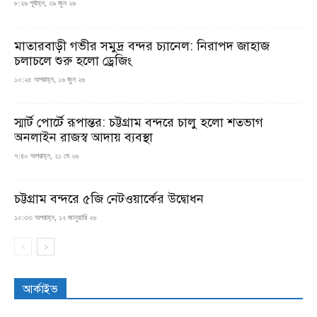
৮:২৬ পূর্বাহ্ন, ২৯ জুন ২৬
মাতারবাড়ী গভীর সমুদ্র বন্দর চ্যানেল: নিরাপদ জাহাজ
চলাচলে শুরু হলো ড্রেজিং
১০:২৫ অপরাহ্ন, ১৬ জুন ২৬
স্মার্ট পোর্টে রূপান্তর: চট্টগ্রাম বন্দরে চালু হলো শতভাগ
অনলাইন রাজস্ব আদায় ব্যবস্থা
৭:৪০ অপরাহ্ন, ২১ মে ২৬
চট্টগ্রাম বন্দরে ৫জি নেটওয়ার্কের উদ্বোধন
১০:৩৩ অপরাহ্ন, ১২ জানুয়ারি ২৬
আর্কাইভ