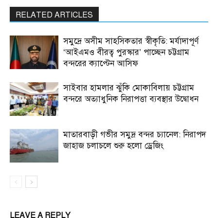
RELATED ARTICLES
সমুদ্রে অসীম সাহসিকতার স্বীকৃতি: মর্যাদাপূর্ণ
‘আইএমও বীরত্ব পুরস্কার’ পাচ্ছেন চট্টগ্রাম
বন্দরের ক্যাপ্টেন আসিফ
সাইবার হামলার ঝুঁকি মোকাবিলায় চট্টগ্রাম
বন্দরে অত্যাধুনিক নিরাপত্তা ব্যবস্থার উদ্বোধন
মাতারবাড়ী গভীর সমুদ্র বন্দর চ্যানেল: নিরাপদ
জাহাজ চলাচলে শুরু হলো ড্রেজিং
LEAVE A REPLY