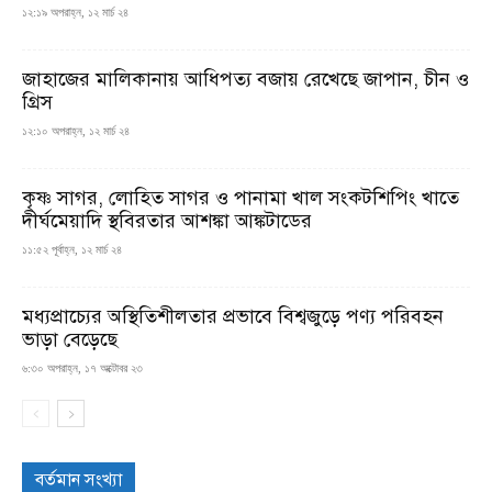
১২:১৯ অপরাহ্ন, ১২ মার্চ ২৪
জাহাজের মালিকানায় আধিপত্য বজায় রেখেছে জাপান, চীন ও
গ্রিস
১২:১০ অপরাহ্ন, ১২ মার্চ ২৪
কৃষ্ণ সাগর, লোহিত সাগর ও পানামা খাল সংকটশিপিং খাতে
দীর্ঘমেয়াদি স্থবিরতার আশঙ্কা আঙ্কটাডের
১১:৫২ পূর্বাহ্ন, ১২ মার্চ ২৪
মধ্যপ্রাচ্যের অস্থিতিশীলতার প্রভাবে বিশ্বজুড়ে পণ্য পরিবহন
ভাড়া বেড়েছে
৬:৩০ অপরাহ্ন, ১৭ অক্টোবর ২৩
বর্তমান সংখ্যা