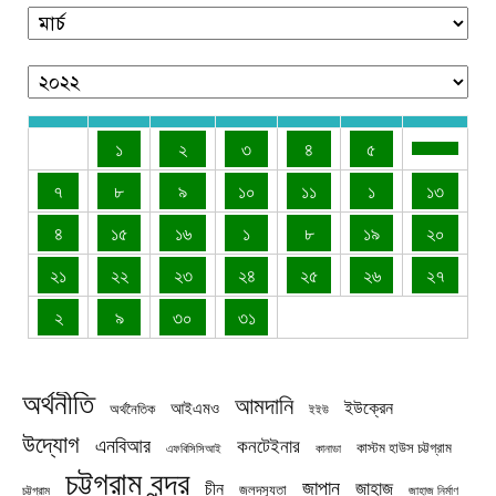
১
২
৩
৪
৫
৭
৮
৯
১০
১১
১
১৩
৪
১৫
১৬
১
৮
১৯
২০
২১
২২
২৩
২৪
২৫
২৬
২৭
২
৯
৩০
৩১
অর্থনীতি
আমদানি
ইউক্রেন
আইএমও
অর্থনৈতিক
ইইউ
উদ্যোগ
এনবিআর
কনটেইনার
কাস্টম হাউস চট্টগ্রাম
এফবিসিসিআই
কানাডা
চট্টগ্রাম বন্দর
জাপান
জাহাজ
চীন
জলদস্যুতা
চট্টগ্রাম
জাহাজ নির্মাণ