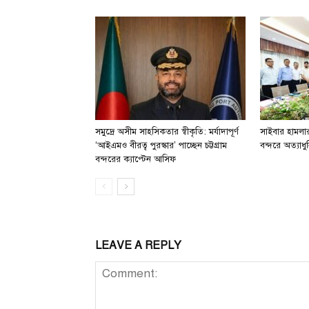
সমুদ্রে অসীম সাহসিকতার স্বীকৃতি: মর্যাদাপূর্ণ
সাইবার হামলার 
‘আইএমও বীরত্ব পুরস্কার’ পাচ্ছেন চট্টগ্রাম
বন্দরে অত্যাধুন
বন্দরের ক্যাপ্টেন আসিফ
LEAVE A REPLY