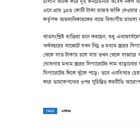
চালান আটক করে দুই কনটেইনার অবৈধ নকল ব্য
এনে প্রায় ১৪৩ কোটি টাকা রাজস্ব ফাঁকি দেওয়ার 
কর্তৃপক্ষ আমদানিকারকের নামে বিভাগীয় মামলা করে
খাতসংশ্লিষ্ট ব্যক্তিরা মনে করছেন, শুধু এনফোর্সম
অর্থবছরের বাজেটে যখন নিম্ন ও মধ্যম স্তরের সিগা
থেকে সাত টাকায় চলে যায় তখন থেকে বাজারে অ
ঘোষণায় মধ্যম স্তরের সিগারেটের দাম বাড়ানোর ফল
সিগারেটের দিকে ঝুঁকে পড়ে। তবে এনবিআর চেয়া
করে তামাকপণ্যের ওপর সুচিন্তিত করনীতি আরো
TAGS
এনবিআর