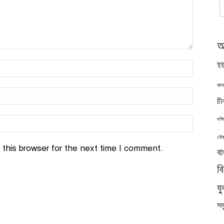
অ
ইউ
কান
চী
দক্
নৌব
this browser for the next time I comment.
বা
ব
যু
সমু