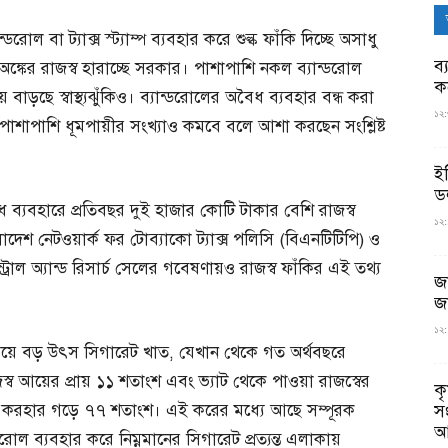
ল বা ট্যাক্স স্ট্যাম্প ব্যবহার করে শুল্ক ফাঁকি দিচ্ছে অসাধু
ব্
্কের রাজস্ব হারাচ্ছে সরকার। পাশাপাশি নকল ব্যান্ডরোল
ক
 বাড়ছে স্বাস্থ্যঝুঁকিও। ব্যান্ডরোলের অবৈধ ব্যবহার বন্ধ করা
১২:
াশাপাশি ধূমপায়ীর সংখ্যাও কমবে বলে আশা করছেন সংশ্লিষ্ট
ই
ড
 ব্যবহারে প্রতিবছর দুই হাজার কোটি টাকার বেশি রাজস্ব
১২:
াদেশ নেটওয়ার্ক ফর টোব্যাকো ট্যাক্স পলিসি (বিএনটিটিপি) ও
ট্রোল অ্যান্ড রিসার্চ সেলের গবেষণায়ও রাজস্ব ফাঁকির এই তথ্য
জ
জ
১২:
 সবচেয়ে বড় উৎস সিগারেট খাত, যেখান থেকে গত অর্থবছরে
স্ব আয়ের প্রায় ১১ শতাংশ এবং ভ্যাট থেকে পাওয়া রাজস্বের
ক
ং করহার গড়ে ৭৭ শতাংশ। এই করের মধ্যে আছে সম্পূরক
স
আ
ডরোল ব্যবহার করে নিম্নমানের সিগারেট প্রত্যন্ত এলাকায়