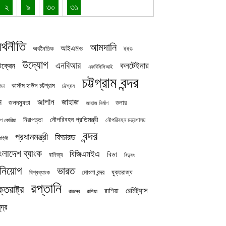
২
৯
৩০
৩১
র্থনীতি
আমদানি
আইএমও
অর্থনৈতিক
ইইউ
উদ্যোগ
এনবিআর
কনটেইনার
ক্রেন
এফবিসিসিআই
চট্টগ্রাম বন্দর
কাস্টম হাউস চট্টগ্রাম
চট্টগ্রাম
াডা
জাপান
জাহাজ
ন
জলদস্যুতা
ডলার
জাহাজ নির্মাণ
নৌপরিবহন প্রতিমন্ত্রী
নিরাপত্তা
নৌপরিবহন মন্ত্রণালয়
ষিণ কোরিয়া
বন্দর
প্রধানমন্ত্রী
ফিচারড
াহিনী
ংলাদেশ ব্যাংক
বিজিএমইএ
বিডা
বাণিজ্য
বিদ্যুৎ
িনিয়োগ
ভারত
যুক্তরাজ্য
বিশ্বব্যাংক
মোংলা বন্দর
রপ্তানি
ক্তরাষ্ট্র
রেমিট্যান্স
রাশিয়া
রাজস্ব
রাশিয়া
দ্র