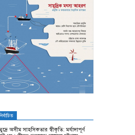
নির্বাচিত
ুদ্রে অসীম সাহসিকতার স্বীকৃতি: মর্যাদাপূর্ণ