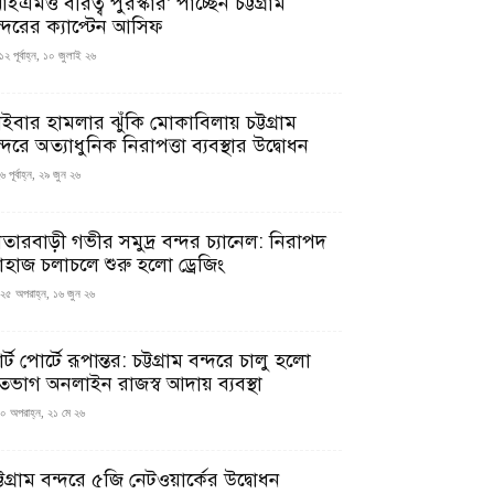
ইএমও বীরত্ব পুরস্কার’ পাচ্ছেন চট্টগ্রাম
ন্দরের ক্যাপ্টেন আসিফ
১২ পূর্বাহ্ন, ১০ জুলাই ২৬
াইবার হামলার ঝুঁকি মোকাবিলায় চট্টগ্রাম
্দরে অত্যাধুনিক নিরাপত্তা ব্যবস্থার উদ্বোধন
 পূর্বাহ্ন, ২৯ জুন ২৬
াতারবাড়ী গভীর সমুদ্র বন্দর চ্যানেল: নিরাপদ
াহাজ চলাচলে শুরু হলো ড্রেজিং
২৫ অপরাহ্ন, ১৬ জুন ২৬
মার্ট পোর্টে রূপান্তর: চট্টগ্রাম বন্দরে চালু হলো
তভাগ অনলাইন রাজস্ব আদায় ব্যবস্থা
০ অপরাহ্ন, ২১ মে ২৬
্টগ্রাম বন্দরে ৫জি নেটওয়ার্কের উদ্বোধন