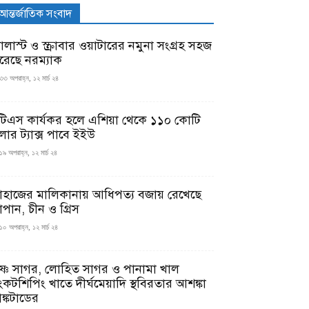
আন্তর্জাতিক সংবাদ
যালাস্ট ও স্ক্রাবার ওয়াটারের নমুনা সংগ্রহ সহজ
রেছে নরম্যাক
৩৩ অপরাহ্ন, ১২ মার্চ ২৪
টিএস কার্যকর হলে এশিয়া থেকে ১১০ কোটি
লার ট্যাক্স পাবে ইইউ
১৯ অপরাহ্ন, ১২ মার্চ ২৪
াহাজের মালিকানায় আধিপত্য বজায় রেখেছে
াপান, চীন ও গ্রিস
১০ অপরাহ্ন, ১২ মার্চ ২৪
ৃষ্ণ সাগর, লোহিত সাগর ও পানামা খাল
ংকটশিপিং খাতে দীর্ঘমেয়াদি স্থবিরতার আশঙ্কা
ঙ্কটাডের