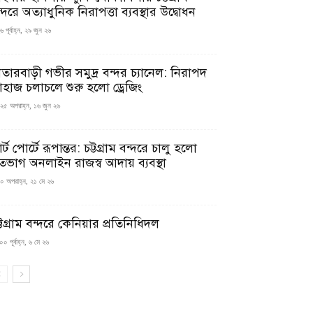
্দরে অত্যাধুনিক নিরাপত্তা ব্যবস্থার উদ্বোধন
 পূর্বাহ্ন, ২৯ জুন ২৬
াতারবাড়ী গভীর সমুদ্র বন্দর চ্যানেল: নিরাপদ
াহাজ চলাচলে শুরু হলো ড্রেজিং
২৫ অপরাহ্ন, ১৬ জুন ২৬
মার্ট পোর্টে রূপান্তর: চট্টগ্রাম বন্দরে চালু হলো
তভাগ অনলাইন রাজস্ব আদায় ব্যবস্থা
০ অপরাহ্ন, ২১ মে ২৬
্টগ্রাম বন্দরে কেনিয়ার প্রতিনিধিদল
০ পূর্বাহ্ন, ৬ মে ২৬