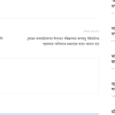
‘আ
ব
১১:
স
Next article
বন
িসি
বন্দরের অবকাঠামোগত উন্নয়ন পরিকল্পনায় জলবায়ু পরিবর্তনের
৮:২৬
প্রভাবকে অধিকতর গুরুত্বের মধ্যে আনতে হবে
ম
জ
১০:
স্
শ
৭:৪
চট