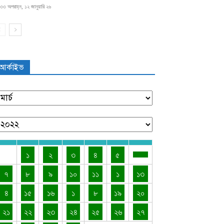
৩৩ অপরাহ্ন, ১২ জানুয়ারি ২৬
আর্কাইভ
১
২
৩
৪
৫
৭
৮
৯
১০
১১
১
১৩
৪
১৫
১৬
১
৮
১৯
২০
২১
২২
২৩
২৪
২৫
২৬
২৭