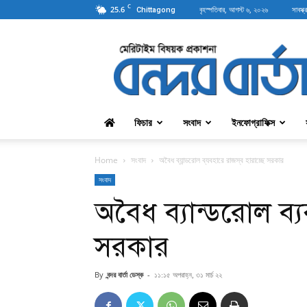
C
25.6
বৃহস্পতিবার, আগস্ট ৬, ২০২৬
সাবস্ক্
Chittagong
বন্দরবার্তা
ফিচার
সংবাদ
ইনফোগ্রাফিক্স
Home
সংবাদ
অবৈধ ব্যান্ডরোল ব্যবহারে রাজস্ব হারাচ্ছে সরকার
সংবাদ
অবৈধ ব্যান্ডরোল ব্যব
সরকার
By
বন্দর বার্তা ডেস্ক
-
১১:১৫ অপরাহ্ন, ৩১ মার্চ ২২