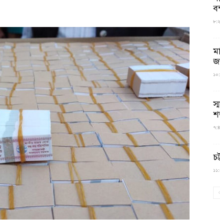
বন
৮:২৬
ম
জ
১০:
স্
শ
৭:৪
চট
১১:০