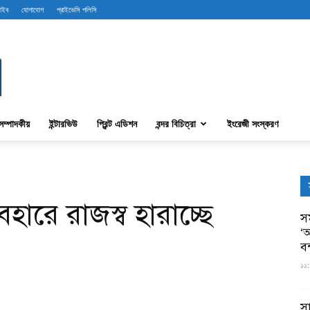
রাইব
যোগাযোগ
প্রাইভেসি পলিসি
সম্পাদকীয়
ইন্টারভিউ
প্রিন্ট এডিশন
বন্দর বিচিত্রা
ইংরেজী সংস্করণ
হারে রাজস্ব হারাচ্ছে
সম
‘আ
ব
১১:
স