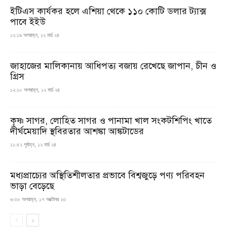
ইটিএস কার্যকর হলে এশিয়া থেকে ১১০ কোটি ডলার ট্যাক্স
পাবে ইইউ
১২:১৯ অপরাহ্ন, ১২ মার্চ ২৪
জাহাজের মালিকানায় আধিপত্য বজায় রেখেছে জাপান, চীন ও
গ্রিস
১২:১০ অপরাহ্ন, ১২ মার্চ ২৪
কৃষ্ণ সাগর, লোহিত সাগর ও পানামা খাল সংকটশিপিং খাতে
দীর্ঘমেয়াদি স্থবিরতার আশঙ্কা আঙ্কটাডের
১১:৫২ পূর্বাহ্ন, ১২ মার্চ ২৪
মধ্যপ্রাচ্যের অস্থিতিশীলতার প্রভাবে বিশ্বজুড়ে পণ্য পরিবহন
ভাড়া বেড়েছে
৬:৩০ অপরাহ্ন, ১৭ অক্টোবর ২৩