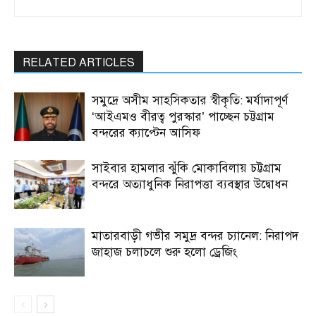
RELATED ARTICLES
সমুদ্রে অসীম সাহসিকতার স্বীকৃতি: মর্যাদাপূর্ণ
‘আইএমও বীরত্ব পুরস্কার’ পাচ্ছেন চট্টগ্রাম
বন্দরের ক্যাপ্টেন আসিফ
সাইবার হামলার ঝুঁকি মোকাবিলায় চট্টগ্রাম
বন্দরে অত্যাধুনিক নিরাপত্তা ব্যবস্থার উদ্বোধন
মাতারবাড়ী গভীর সমুদ্র বন্দর চ্যানেল: নিরাপদ
জাহাজ চলাচলে শুরু হলো ড্রেজিং