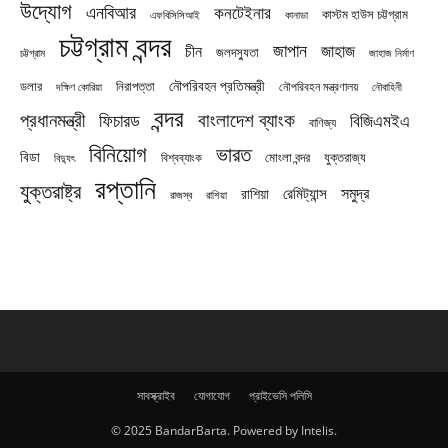
উদ্যোগ
এনবিআর
কনটেইনার
কাস্টম হাউস চট্টগ্রাম
এফবিসিসিআই
কানাডা
চট্টগ্রাম বন্দর
জাপান
জাহাজ
চীন
জলদস্যুতা
চট্টগ্রাম
জাহাজ নির্মাণ
নৌপরিবহন প্রতিমন্ত্রী
নিরাপত্তা
ডলার
নৌপরিবহন মন্ত্রণালয়
নৌবাহিনী
দক্ষিণ কোরিয়া
বন্দর
প্রধানমন্ত্রী
বাংলাদেশ ব্যাংক
ফিচারড
বিজিএমইএ
বাণিজ্য
বিনিয়োগ
ভারত
বিডা
যুক্তরাজ্য
বিশ্বব্যাংক
মোংলা বন্দর
বিদ্যুৎ
রপ্তানি
যুক্তরাষ্ট্র
সমুদ্র
রেমিট্যান্স
রাশিয়া
রাজস্ব
রাশিয়া
সাবস্ক্রাইব
যোগাযোগ
প্রাইভেসি পলিসি
© 2025 BandarBarta. Powered by Intelis.