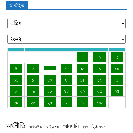
আর্কাইভ
১
২
৩
৪
৫
৭
৮
৯
১০
১১
১
১৩
৪
১৫
১৬
১
৮
১৯
২০
২১
২২
২৩
২৪
২৫
২৬
২৭
২
৯
৩০
অর্থনীতি
আমদানি
ইউক্রেন
আইএমও
অর্থনৈতিক
ইইউ