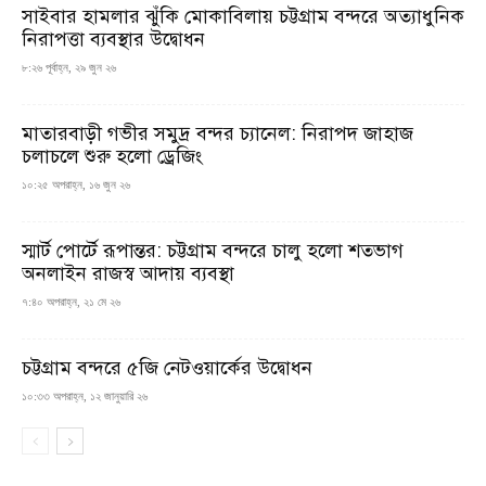
সাইবার হামলার ঝুঁকি মোকাবিলায় চট্টগ্রাম বন্দরে অত্যাধুনিক
নিরাপত্তা ব্যবস্থার উদ্বোধন
৮:২৬ পূর্বাহ্ন, ২৯ জুন ২৬
মাতারবাড়ী গভীর সমুদ্র বন্দর চ্যানেল: নিরাপদ জাহাজ
চলাচলে শুরু হলো ড্রেজিং
১০:২৫ অপরাহ্ন, ১৬ জুন ২৬
স্মার্ট পোর্টে রূপান্তর: চট্টগ্রাম বন্দরে চালু হলো শতভাগ
অনলাইন রাজস্ব আদায় ব্যবস্থা
৭:৪০ অপরাহ্ন, ২১ মে ২৬
চট্টগ্রাম বন্দরে ৫জি নেটওয়ার্কের উদ্বোধন
১০:৩৩ অপরাহ্ন, ১২ জানুয়ারি ২৬