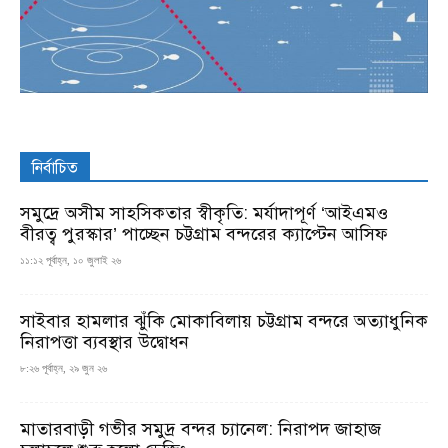
নির্বাচিত
সমুদ্রে অসীম সাহসিকতার স্বীকৃতি: মর্যাদাপূর্ণ ‘আইএমও
বীরত্ব পুরস্কার’ পাচ্ছেন চট্টগ্রাম বন্দরের ক্যাপ্টেন আসিফ
১১:১২ পূর্বাহ্ন, ১০ জুলাই ২৬
সাইবার হামলার ঝুঁকি মোকাবিলায় চট্টগ্রাম বন্দরে অত্যাধুনিক
নিরাপত্তা ব্যবস্থার উদ্বোধন
৮:২৬ পূর্বাহ্ন, ২৯ জুন ২৬
মাতারবাড়ী গভীর সমুদ্র বন্দর চ্যানেল: নিরাপদ জাহাজ