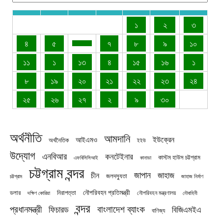
১
২
৩
৪
৫
৭
৮
৯
১০
১১
১
১৩
৪
১৫
১৬
১
৮
১৯
২০
২১
২২
২৩
২৪
২৫
২৬
২৭
২
৯
৩০
অর্থনীতি
আমদানি
ইউক্রেন
আইএমও
অর্থনৈতিক
ইইউ
উদ্যোগ
এনবিআর
কনটেইনার
কাস্টম হাউস চট্টগ্রাম
এফবিসিসিআই
কানাডা
চট্টগ্রাম বন্দর
জাপান
জাহাজ
চীন
জলদস্যুতা
চট্টগ্রাম
জাহাজ নির্মাণ
নৌপরিবহন প্রতিমন্ত্রী
নিরাপত্তা
ডলার
নৌপরিবহন মন্ত্রণালয়
নৌবাহিনী
দক্ষিণ কোরিয়া
বন্দর
প্রধানমন্ত্রী
বাংলাদেশ ব্যাংক
ফিচারড
বিজিএমইএ
বাণিজ্য