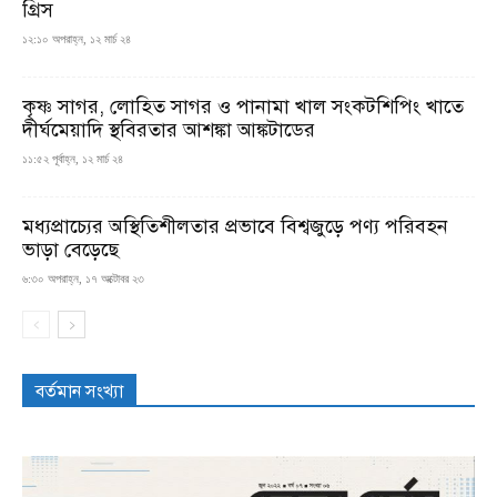
গ্রিস
১২:১০ অপরাহ্ন, ১২ মার্চ ২৪
কৃষ্ণ সাগর, লোহিত সাগর ও পানামা খাল সংকটশিপিং খাতে
দীর্ঘমেয়াদি স্থবিরতার আশঙ্কা আঙ্কটাডের
১১:৫২ পূর্বাহ্ন, ১২ মার্চ ২৪
মধ্যপ্রাচ্যের অস্থিতিশীলতার প্রভাবে বিশ্বজুড়ে পণ্য পরিবহন
ভাড়া বেড়েছে
৬:৩০ অপরাহ্ন, ১৭ অক্টোবর ২৩
বর্তমান সংখ্যা