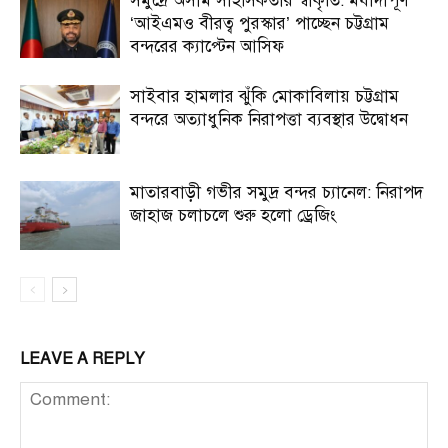
সমুদ্রে অসীম সাহসিকতার স্বীকৃতি: মর্যাদাপূর্ণ
‘আইএমও বীরত্ব পুরস্কার’ পাচ্ছেন চট্টগ্রাম
বন্দরের ক্যাপ্টেন আসিফ
সাইবার হামলার ঝুঁকি মোকাবিলায় চট্টগ্রাম
বন্দরে অত্যাধুনিক নিরাপত্তা ব্যবস্থার উদ্বোধন
মাতারবাড়ী গভীর সমুদ্র বন্দর চ্যানেল: নিরাপদ
জাহাজ চলাচলে শুরু হলো ড্রেজিং
LEAVE A REPLY