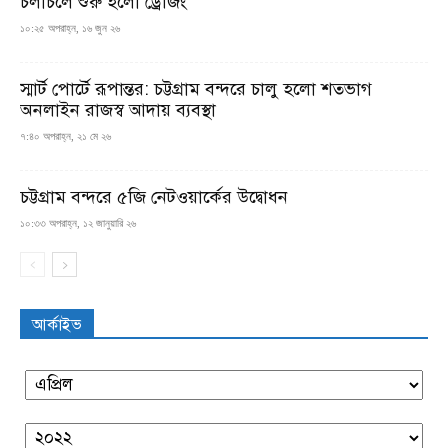
চলাচলে শুরু হলো ড্রেজিং
১০:২৫ অপরাহ্ন, ১৬ জুন ২৬
স্মার্ট পোর্টে রূপান্তর: চট্টগ্রাম বন্দরে চালু হলো শতভাগ
অনলাইন রাজস্ব আদায় ব্যবস্থা
৭:৪০ অপরাহ্ন, ২১ মে ২৬
চট্টগ্রাম বন্দরে ৫জি নেটওয়ার্কের উদ্বোধন
১০:৩৩ অপরাহ্ন, ১২ জানুয়ারি ২৬
আর্কাইভ