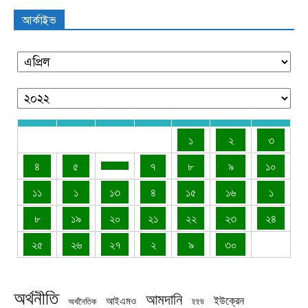
আর্কাইভ
১
২
৩
৪
৫
৭
৮
৯
১০
১১
১
১৩
৪
১৫
১৬
১
৮
১৯
২০
২১
২২
২৩
২৪
২৫
২৬
২৭
২
৯
৩০
অর্থনীতি
আমদানি
ইউক্রেন
আইএমও
অর্থনৈতিক
ইইউ