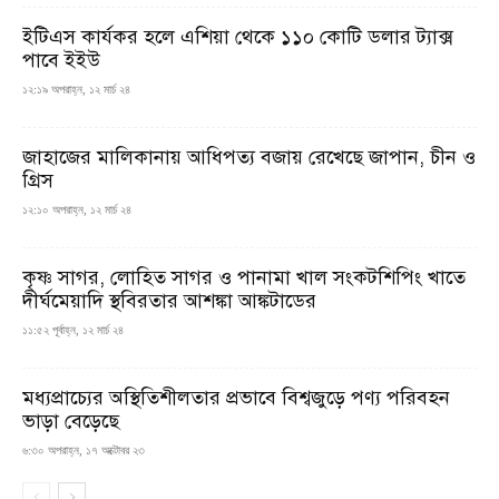
ইটিএস কার্যকর হলে এশিয়া থেকে ১১০ কোটি ডলার ট্যাক্স
পাবে ইইউ
১২:১৯ অপরাহ্ন, ১২ মার্চ ২৪
জাহাজের মালিকানায় আধিপত্য বজায় রেখেছে জাপান, চীন ও
গ্রিস
১২:১০ অপরাহ্ন, ১২ মার্চ ২৪
কৃষ্ণ সাগর, লোহিত সাগর ও পানামা খাল সংকটশিপিং খাতে
দীর্ঘমেয়াদি স্থবিরতার আশঙ্কা আঙ্কটাডের
১১:৫২ পূর্বাহ্ন, ১২ মার্চ ২৪
মধ্যপ্রাচ্যের অস্থিতিশীলতার প্রভাবে বিশ্বজুড়ে পণ্য পরিবহন
ভাড়া বেড়েছে
৬:৩০ অপরাহ্ন, ১৭ অক্টোবর ২৩