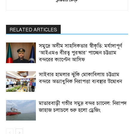
RELATED ARTICLES
সমুদ্রে অসীম সাহসিকতার স্বীকৃতি: মর্যাদাপূর্ণ
‘আইএমও বীরত্ব পুরস্কার’ পাচ্ছেন চট্টগ্রাম
বন্দরের ক্যাপ্টেন আসিফ
সাইবার হামলার ঝুঁকি মোকাবিলায় চট্টগ্রাম
বন্দরে অত্যাধুনিক নিরাপত্তা ব্যবস্থার উদ্বোধন
মাতারবাড়ী গভীর সমুদ্র বন্দর চ্যানেল: নিরাপদ
জাহাজ চলাচলে শুরু হলো ড্রেজিং