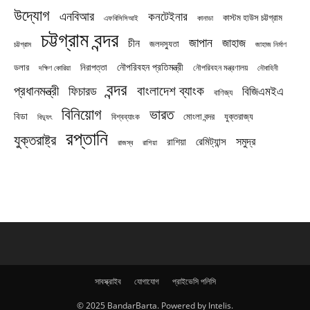
উদ্যোগ
এনবিআর
কনটেইনার
কাস্টম হাউস চট্টগ্রাম
এফবিসিসিআই
কানাডা
চট্টগ্রাম বন্দর
জাপান
জাহাজ
চীন
জলদস্যুতা
চট্টগ্রাম
জাহাজ নির্মাণ
নৌপরিবহন প্রতিমন্ত্রী
নিরাপত্তা
ডলার
নৌপরিবহন মন্ত্রণালয়
নৌবাহিনী
দক্ষিণ কোরিয়া
বন্দর
প্রধানমন্ত্রী
বাংলাদেশ ব্যাংক
ফিচারড
বিজিএমইএ
বাণিজ্য
বিনিয়োগ
ভারত
বিডা
যুক্তরাজ্য
বিশ্বব্যাংক
মোংলা বন্দর
বিদ্যুৎ
রপ্তানি
যুক্তরাষ্ট্র
সমুদ্র
রেমিট্যান্স
রাশিয়া
রাজস্ব
রাশিয়া
সাবস্ক্রাইব
যোগাযোগ
প্রাইভেসি পলিসি
© 2025 BandarBarta. Powered by Intelis.