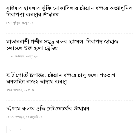
সাইবার হামলার ঝুঁকি মোকাবিলায় চট্টগ্রাম বন্দরে অত্যাধুনিক
নিরাপত্তা ব্যবস্থার উদ্বোধন
৮:২৬ পূর্বাহ্ন, ২৯ জুন ২৬
মাতারবাড়ী গভীর সমুদ্র বন্দর চ্যানেল: নিরাপদ জাহাজ
চলাচলে শুরু হলো ড্রেজিং
১০:২৫ অপরাহ্ন, ১৬ জুন ২৬
স্মার্ট পোর্টে রূপান্তর: চট্টগ্রাম বন্দরে চালু হলো শতভাগ
অনলাইন রাজস্ব আদায় ব্যবস্থা
৭:৪০ অপরাহ্ন, ২১ মে ২৬
চট্টগ্রাম বন্দরে ৫জি নেটওয়ার্কের উদ্বোধন
১০:৩৩ অপরাহ্ন, ১২ জানুয়ারি ২৬