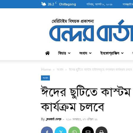
C
26.2
শনিবার, আগস্ট ৮, ২০২৬
সাবস্ক্রাইব
Chittagong
বন্দরবার্তা
ফিচার
সংবাদ
ইনফোগ্রাফিক্স
Home
সংবাদ
ঈদের ছুটিতে কাস্টম হাউসসমূহে শুল্কায়ন কার্যক্রম চলবে
সংবাদ
ঈদের ছুটিতে কাস্টম 
কার্যক্রম চলবে
By
বন্দরবার্তা ডেস্ক
-
২:১০ অপরাহ্ন, ২৭ এপ্রিল ২২