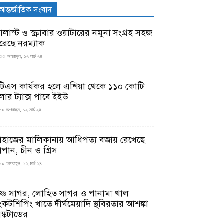
আন্তর্জাতিক সংবাদ
যালাস্ট ও স্ক্রাবার ওয়াটারের নমুনা সংগ্রহ সহজ
রেছে নরম্যাক
৩৩ অপরাহ্ন, ১২ মার্চ ২৪
টিএস কার্যকর হলে এশিয়া থেকে ১১০ কোটি
লার ট্যাক্স পাবে ইইউ
১৯ অপরাহ্ন, ১২ মার্চ ২৪
াহাজের মালিকানায় আধিপত্য বজায় রেখেছে
াপান, চীন ও গ্রিস
১০ অপরাহ্ন, ১২ মার্চ ২৪
ৃষ্ণ সাগর, লোহিত সাগর ও পানামা খাল
ংকটশিপিং খাতে দীর্ঘমেয়াদি স্থবিরতার আশঙ্কা
ঙ্কটাডের