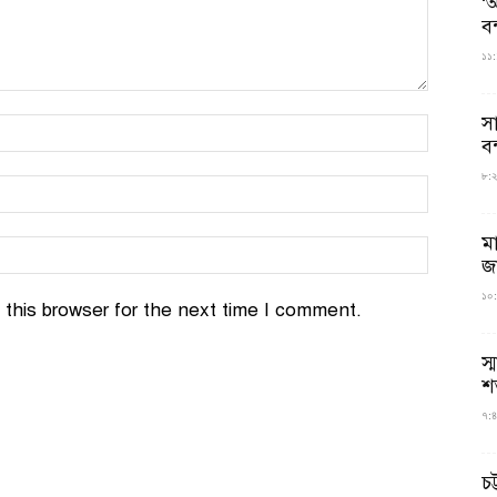
‘আ
ব
১১:
স
বন
৮:২৬
ম
জ
১০:
this browser for the next time I comment.
স্
শ
৭:৪
চট