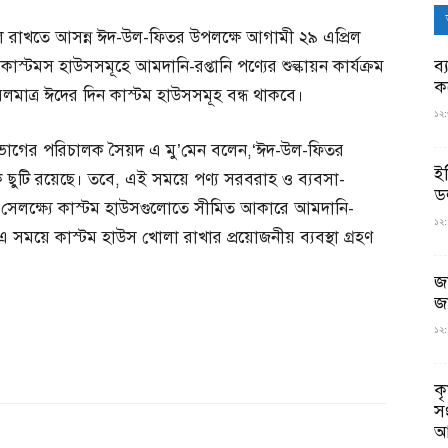
ও সচল রাখতে আসন্ন ঈদ-উল-ফিতর উপলক্ষে আগামী ২৯ এপ্রিল
ব্
 কাস্টমস হাউসসমূহে আমদানি-রপ্তানি পণ্যের শুল্কায়ন কার্যক্রম
ক
াত্র ঈদের দিন কাস্টম হাউসসমূহ বন্ধ থাকবে।
১২:
িভাগের পরিচালক সৈয়দ এ মু’মেন বলেন,‘ঈদ-উল-ফিতর
ই
িক ছুটি রয়েছে। তবে, এই সময়ে পণ্য সরবরাহ ও ব্যবসা-
ড
 সেলক্ষ্যে কাস্টম হাউসগুলোতে সীমিত আকারে আমদানি-
১২:
।’ এ সময়ে কাস্টম হাউস খোলা রাখার প্রয়োজনীয় ব্যবস্থা গ্রহণ
জ
জ
১২:
ক
স
আ