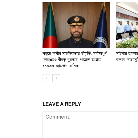
সমুদ্রে অসীম সাহসিকতার স্বীকৃতি: মর্যাদাপূর্ণ
সাইবার হামলার 
‘আইএমও বীরত্ব পুরস্কার’ পাচ্ছেন চট্টগ্রাম
বন্দরে অত্যাধুন
বন্দরের ক্যাপ্টেন আসিফ
LEAVE A REPLY