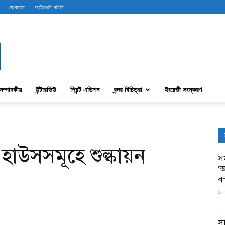
যোগাযোগ
প্রাইভেসি পলিসি
সম্পাদকীয়
ইন্টারভিউ
প্রিন্ট এডিশন
বন্দর বিচিত্রা
ইংরেজী সংস্করণ
হাউসসমূহে শুল্কায়ন
সম
‘আ
ব
১১:
স