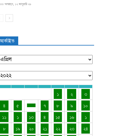
৩৩ অপরাহ্ন, ১২ জানুয়ারি ২৬
আর্কাইভ
১
২
৩
৪
৫
৭
৮
৯
১০
১১
১
১৩
৪
১৫
১৬
১
৮
১৯
২০
২১
২২
২৩
২৪