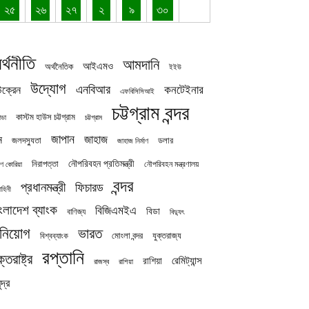
২৫
২৬
২৭
২
৯
৩০
র্থনীতি
আমদানি
আইএমও
অর্থনৈতিক
ইইউ
উদ্যোগ
এনবিআর
কনটেইনার
ক্রেন
এফবিসিসিআই
চট্টগ্রাম বন্দর
কাস্টম হাউস চট্টগ্রাম
চট্টগ্রাম
াডা
জাপান
জাহাজ
ন
জলদস্যুতা
ডলার
জাহাজ নির্মাণ
নৌপরিবহন প্রতিমন্ত্রী
নিরাপত্তা
নৌপরিবহন মন্ত্রণালয়
ষিণ কোরিয়া
বন্দর
প্রধানমন্ত্রী
ফিচারড
াহিনী
ংলাদেশ ব্যাংক
বিজিএমইএ
বিডা
বাণিজ্য
বিদ্যুৎ
িনিয়োগ
ভারত
যুক্তরাজ্য
বিশ্বব্যাংক
মোংলা বন্দর
রপ্তানি
ক্তরাষ্ট্র
রেমিট্যান্স
রাশিয়া
রাজস্ব
রাশিয়া
দ্র