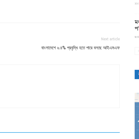
১১:৫
মধ
প
৬:৩
Next article
বাংলাদেশে ৬.৪% প্রবৃদ্ধি হতে পারে বলছে আইএমএফ