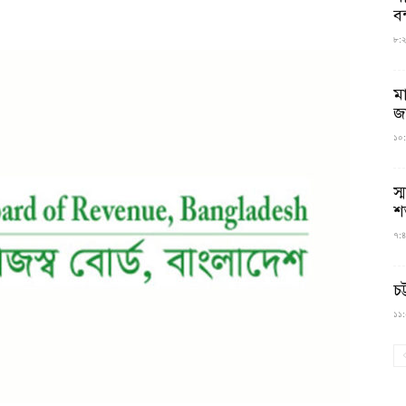
বন
৮:২৬
ম
জ
১০:
স্
শ
৭:৪
চট
১১:০