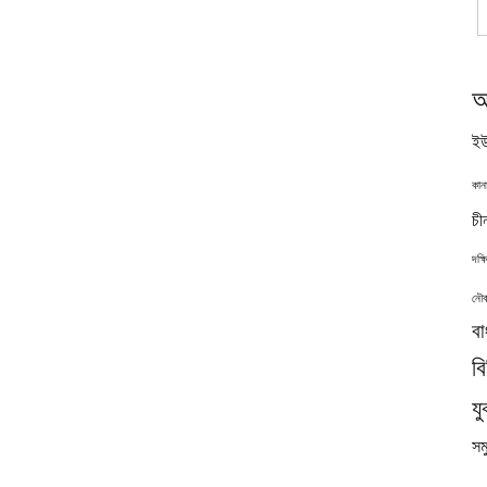
অ
ইউ
কান
চী
দক্
নৌব
বা
ব
যু
সমু