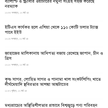
ব্যালাস্ট ও স্ক্রাবার ওয়াটারের নমুনা সংগ্রহ সহজ করেছে
নরম্যাক
১২:৩৩ অপরাহ্ন, ১২ মার্চ ২৪
ইটিএস কার্যকর হলে এশিয়া থেকে ১১০ কোটি ডলার ট্যাক্স
পাবে ইইউ
১২:১৯ অপরাহ্ন, ১২ মার্চ ২৪
জাহাজের মালিকানায় আধিপত্য বজায় রেখেছে জাপান, চীন ও
গ্রিস
১২:১০ অপরাহ্ন, ১২ মার্চ ২৪
কৃষ্ণ সাগর, লোহিত সাগর ও পানামা খাল সংকটশিপিং খাতে
দীর্ঘমেয়াদি স্থবিরতার আশঙ্কা আঙ্কটাডের
১১:৫২ পূর্বাহ্ন, ১২ মার্চ ২৪
মধ্যপ্রাচ্যের অস্থিতিশীলতার প্রভাবে বিশ্বজুড়ে পণ্য পরিবহন