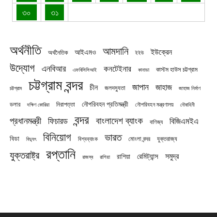
৩০
৩১
অর্থনীতি
আমদানি
ইউক্রেন
আইএমও
অর্থনৈতিক
ইইউ
উদ্যোগ
এনবিআর
কনটেইনার
কাস্টম হাউস চট্টগ্রাম
এফবিসিসিআই
কানাডা
চট্টগ্রাম বন্দর
জাপান
জাহাজ
চীন
জলদস্যুতা
চট্টগ্রাম
জাহাজ নির্মাণ
নৌপরিবহন প্রতিমন্ত্রী
নিরাপত্তা
ডলার
নৌপরিবহন মন্ত্রণালয়
নৌবাহিনী
দক্ষিণ কোরিয়া
বন্দর
প্রধানমন্ত্রী
বাংলাদেশ ব্যাংক
ফিচারড
বিজিএমইএ
বাণিজ্য
বিনিয়োগ
ভারত
বিডা
যুক্তরাজ্য
বিশ্বব্যাংক
মোংলা বন্দর
বিদ্যুৎ
রপ্তানি
যুক্তরাষ্ট্র
সমুদ্র
রেমিট্যান্স
রাশিয়া
রাজস্ব
রাশিয়া