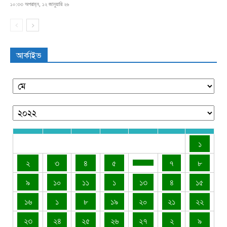
১০:৩৩ অপরাহ্ন, ১২ জানুয়ারি ২৬
আর্কাইভ
১
২
৩
৪
৫
৭
৮
৯
১০
১১
১
১৩
৪
১৫
১৬
১
৮
১৯
২০
২১
২২
২৩
২৪
২৫
২৬
২৭
২
৯