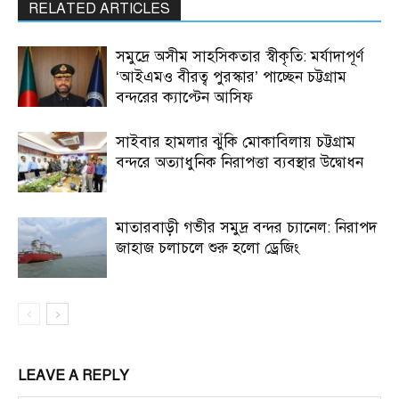
RELATED ARTICLES
সমুদ্রে অসীম সাহসিকতার স্বীকৃতি: মর্যাদাপূর্ণ
‘আইএমও বীরত্ব পুরস্কার’ পাচ্ছেন চট্টগ্রাম
বন্দরের ক্যাপ্টেন আসিফ
সাইবার হামলার ঝুঁকি মোকাবিলায় চট্টগ্রাম
বন্দরে অত্যাধুনিক নিরাপত্তা ব্যবস্থার উদ্বোধন
মাতারবাড়ী গভীর সমুদ্র বন্দর চ্যানেল: নিরাপদ
জাহাজ চলাচলে শুরু হলো ড্রেজিং
LEAVE A REPLY