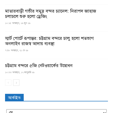
মাতারবাড়ী গভীর সমুদ্র বন্দর চ্যানেল: নিরাপদ জাহাজ
চলাচলে শুরু হলো ড্রেজিং
১০:২৫ অপরাহ্ন, ১৬ জুন ২৬
স্মার্ট পোর্টে রূপান্তর: চট্টগ্রাম বন্দরে চালু হলো শতভাগ
অনলাইন রাজস্ব আদায় ব্যবস্থা
৭:৪০ অপরাহ্ন, ২১ মে ২৬
চট্টগ্রাম বন্দরে ৫জি নেটওয়ার্কের উদ্বোধন
১০:৩৩ অপরাহ্ন, ১২ জানুয়ারি ২৬
আর্কাইভ