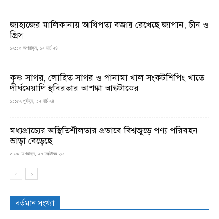
জাহাজের মালিকানায় আধিপত্য বজায় রেখেছে জাপান, চীন ও
গ্রিস
১২:১০ অপরাহ্ন, ১২ মার্চ ২৪
কৃষ্ণ সাগর, লোহিত সাগর ও পানামা খাল সংকটশিপিং খাতে
দীর্ঘমেয়াদি স্থবিরতার আশঙ্কা আঙ্কটাডের
১১:৫২ পূর্বাহ্ন, ১২ মার্চ ২৪
মধ্যপ্রাচ্যের অস্থিতিশীলতার প্রভাবে বিশ্বজুড়ে পণ্য পরিবহন
ভাড়া বেড়েছে
৬:৩০ অপরাহ্ন, ১৭ অক্টোবর ২৩
বর্তমান সংখ্যা