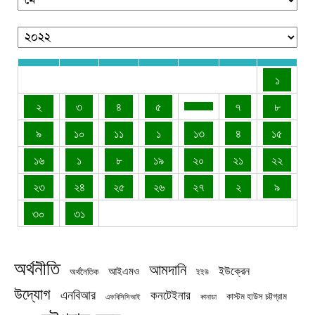
১
২
৩
৪
৫
৭
৮
৯
১০
১১
১
১৩
৪
১৫
১৬
১
৮
১৯
২০
২১
২২
২৩
২৪
২৫
২৬
২৭
২
৯
৩০
৩১
অর্থনীতি
আমদানি
ইউক্রেন
আইএমও
অর্থনৈতিক
ইইউ
উদ্যোগ
এনবিআর
কনটেইনার
কাস্টম হাউস চট্টগ্রাম
এফবিসিসিআই
কানাডা