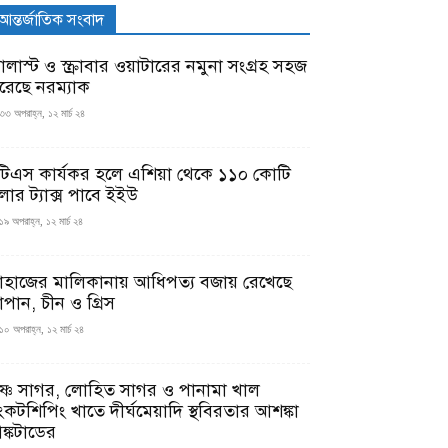
আন্তর্জাতিক সংবাদ
যালাস্ট ও স্ক্রাবার ওয়াটারের নমুনা সংগ্রহ সহজ
রেছে নরম্যাক
৩৩ অপরাহ্ন, ১২ মার্চ ২৪
টিএস কার্যকর হলে এশিয়া থেকে ১১০ কোটি
লার ট্যাক্স পাবে ইইউ
১৯ অপরাহ্ন, ১২ মার্চ ২৪
াহাজের মালিকানায় আধিপত্য বজায় রেখেছে
াপান, চীন ও গ্রিস
১০ অপরাহ্ন, ১২ মার্চ ২৪
ৃষ্ণ সাগর, লোহিত সাগর ও পানামা খাল
ংকটশিপিং খাতে দীর্ঘমেয়াদি স্থবিরতার আশঙ্কা
ঙ্কটাডের