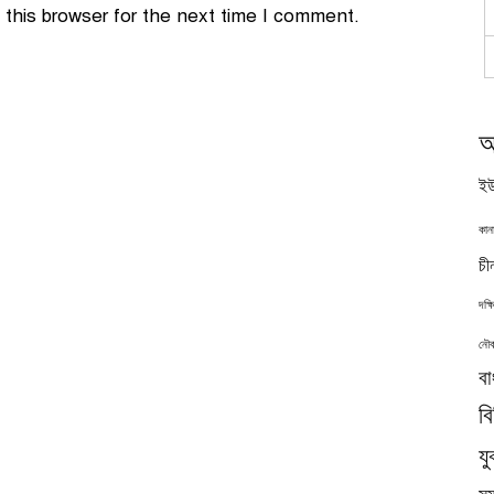
this browser for the next time I comment.
অ
ইউ
কান
চী
দক্
নৌব
বা
ব
যু
সমু