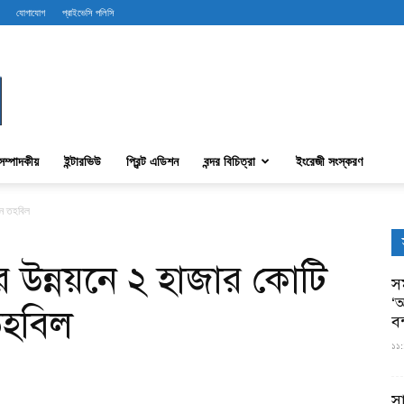
যোগাযোগ
প্রাইভেসি পলিসি
সম্পাদকীয়
ইন্টারভিউ
প্রিন্ট এডিশন
বন্দর বিচিত্রা
ইংরেজী সংস্করণ
ায়ন তহবিল
ের উন্নয়নে ২ হাজার কোটি
সম
‘আ
তহবিল
ব
১১:
স