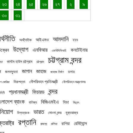
২৩
২৪
২৫
২৬
২৭
২
৯
৩০
৩১
র্থনীতি
আমদানি
আইএমও
অর্থনৈতিক
ইইউ
উদ্যোগ
এনবিআর
কনটেইনার
ক্রেন
এফবিসিসিআই
চট্টগ্রাম বন্দর
কাস্টম হাউস চট্টগ্রাম
চট্টগ্রাম
াডা
জাপান
জাহাজ
ন
জলদস্যুতা
ডলার
জাহাজ নির্মাণ
নৌপরিবহন প্রতিমন্ত্রী
নিরাপত্তা
নৌপরিবহন মন্ত্রণালয়
ষিণ কোরিয়া
বন্দর
প্রধানমন্ত্রী
ফিচারড
াহিনী
ংলাদেশ ব্যাংক
বিজিএমইএ
বিডা
বাণিজ্য
বিদ্যুৎ
িনিয়োগ
ভারত
যুক্তরাজ্য
বিশ্বব্যাংক
মোংলা বন্দর
রপ্তানি
ক্তরাষ্ট্র
রেমিট্যান্স
রাশিয়া
রাজস্ব
রাশিয়া
দ্র