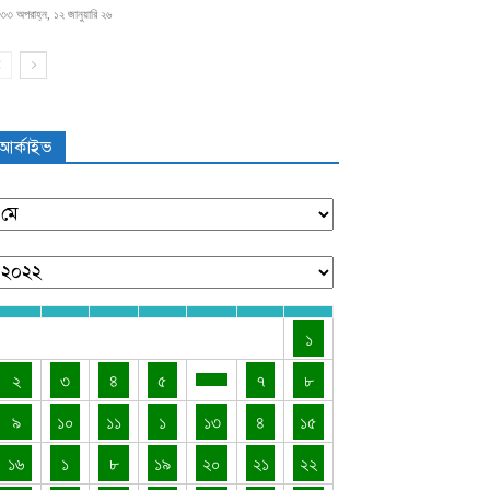
৩৩ অপরাহ্ন, ১২ জানুয়ারি ২৬
আর্কাইভ
১
২
৩
৪
৫
৭
৮
৯
১০
১১
১
১৩
৪
১৫
১৬
১
৮
১৯
২০
২১
২২