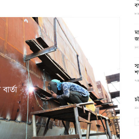
বন
৮:২৬
ম
জ
১০:
স্
শ
৭:৪
চট
১১:০