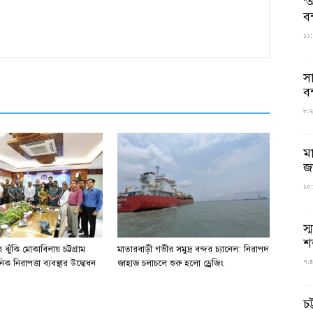
‘আ
ব
১১:
স
বন
৮:২৬
ম
জ
১০:
স্
শ
ঝুঁকি মোকাবিলায় চট্টগ্রাম
মাতারবাড়ী গভীর সমুদ্র বন্দর চ্যানেল: নিরাপদ
৭:৪
িক নিরাপত্তা ব্যবস্থার উদ্বোধন
জাহাজ চলাচলে শুরু হলো ড্রেজিং
চট