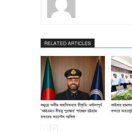
RELATED ARTICLES
সমুদ্রে অসীম সাহসিকতার স্বীকৃতি: মর্যাদাপূর্ণ
সাইবার হামলার 
‘আইএমও বীরত্ব পুরস্কার’ পাচ্ছেন চট্টগ্রাম
বন্দরে অত্যাধুন
বন্দরের ক্যাপ্টেন আসিফ