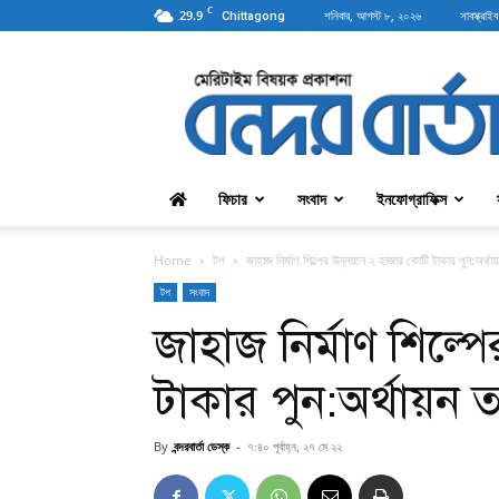
C
29.9
শনিবার, আগস্ট ৮, ২০২৬
সাবস্ক্রাইব
Chittagong
বন্দরবার্তা
ফিচার
সংবাদ
ইনফোগ্রাফিক্স
Home
টপ
জাহাজ নির্মাণ শিল্পের উন্নয়নে ২ হাজার কোটি টাকার পুন:অর্থ
টপ
সংবাদ
জাহাজ নির্মাণ শিল্প
টাকার পুন:অর্থায়ন 
By
বন্দরবার্তা ডেস্ক
-
৭:৪০ পূর্বাহ্ন, ২৭ মে ২২