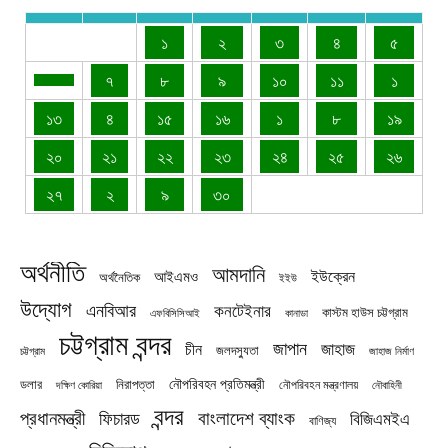
১
২
৩
৪
৫
৭
৮
৯
১০
১১
১
১৩
৪
১৫
১৬
১
৮
১৯
২০
২১
২২
২৩
২৪
২৫
২৬
২৭
২
৯
৩০
অর্থনীতি
আমদানি
ইউক্রেন
আইএমও
অর্থনৈতিক
ইইউ
উদ্যোগ
এনবিআর
কনটেইনার
কাস্টম হাউস চট্টগ্রাম
এফবিসিসিআই
কানাডা
চট্টগ্রাম বন্দর
জাপান
জাহাজ
চীন
জলদস্যুতা
চট্টগ্রাম
জাহাজ নির্মাণ
নৌপরিবহন প্রতিমন্ত্রী
নিরাপত্তা
ডলার
নৌপরিবহন মন্ত্রণালয়
নৌবাহিনী
দক্ষিণ কোরিয়া
বন্দর
প্রধানমন্ত্রী
বাংলাদেশ ব্যাংক
ফিচারড
বিজিএমইএ
বাণিজ্য