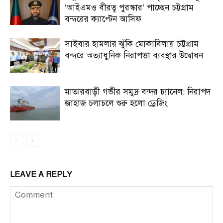
‘আইএমও বীরত্ব পুরস্কার’ পাচ্ছেন চট্টগ্রাম
বন্দরের ক্যাপ্টেন আসিফ
সাইবার হামলার ঝুঁকি মোকাবিলায় চট্টগ্রাম
বন্দরে অত্যাধুনিক নিরাপত্তা ব্যবস্থার উদ্বোধন
মাতারবাড়ী গভীর সমুদ্র বন্দর চ্যানেল: নিরাপদ
জাহাজ চলাচলে শুরু হলো ড্রেজিং
LEAVE A REPLY