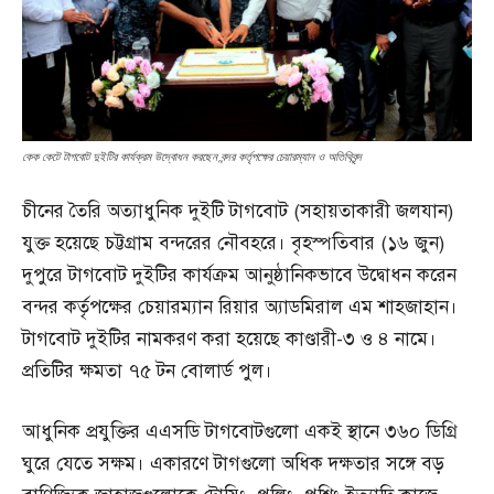
কেক কেটে টাগবোট দুইটির কার্যক্রম উদ্বোধন করছেন বন্দর কর্তৃপক্ষের চেয়ারম্যান ও অতিথিবৃন্দ
চীনের তৈরি অত্যাধুনিক দুইটি টাগবোট (সহায়তাকারী জলযান)
যুক্ত হয়েছে চট্টগ্রাম বন্দরের নৌবহরে। বৃহস্পতিবার (১৬ জুন)
দুপুরে টাগবোট দুইটির কার্যক্রম আনুষ্ঠানিকভাবে উদ্বোধন করেন
বন্দর কর্তৃপক্ষের চেয়ারম্যান রিয়ার অ্যাডমিরাল এম শাহজাহান।
টাগবোট দুইটির নামকরণ করা হয়েছে কাণ্ডারী-৩ ও ৪ নামে।
প্রতিটির ক্ষমতা ৭৫ টন বোলার্ড পুল।
আধুনিক প্রযুক্তির এএসডি টাগবোটগুলো একই স্থানে ৩৬০ ডিগ্রি
ঘুরে যেতে সক্ষম। একারণে টাগগুলো অধিক দক্ষতার সঙ্গে বড়