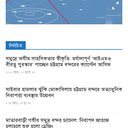
নির্বাচিত
সমুদ্রে অসীম সাহসিকতার স্বীকৃতি: মর্যাদাপূর্ণ ‘আইএমও
বীরত্ব পুরস্কার’ পাচ্ছেন চট্টগ্রাম বন্দরের ক্যাপ্টেন আসিফ
১১:১২ পূর্বাহ্ন, ১০ জুলাই ২৬
সাইবার হামলার ঝুঁকি মোকাবিলায় চট্টগ্রাম বন্দরে অত্যাধুনিক
নিরাপত্তা ব্যবস্থার উদ্বোধন
৮:২৬ পূর্বাহ্ন, ২৯ জুন ২৬
মাতারবাড়ী গভীর সমুদ্র বন্দর চ্যানেল: নিরাপদ জাহাজ
চলাচলে শুরু হলো ড্রেজিং