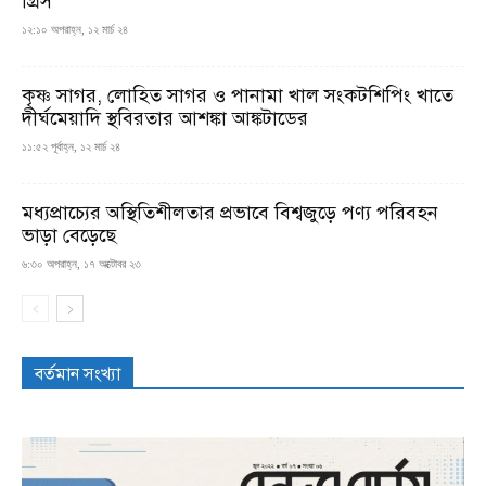
গ্রিস
১২:১০ অপরাহ্ন, ১২ মার্চ ২৪
কৃষ্ণ সাগর, লোহিত সাগর ও পানামা খাল সংকটশিপিং খাতে
দীর্ঘমেয়াদি স্থবিরতার আশঙ্কা আঙ্কটাডের
১১:৫২ পূর্বাহ্ন, ১২ মার্চ ২৪
মধ্যপ্রাচ্যের অস্থিতিশীলতার প্রভাবে বিশ্বজুড়ে পণ্য পরিবহন
ভাড়া বেড়েছে
৬:৩০ অপরাহ্ন, ১৭ অক্টোবর ২৩
বর্তমান সংখ্যা