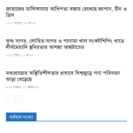
জাহাজের মালিকানায় আধিপত্য বজায় রেখেছে জাপান, চীন ও
গ্রিস
১২:১০ অপরাহ্ন, ১২ মার্চ ২৪
কৃষ্ণ সাগর, লোহিত সাগর ও পানামা খাল সংকটশিপিং খাতে
দীর্ঘমেয়াদি স্থবিরতার আশঙ্কা আঙ্কটাডের
১১:৫২ পূর্বাহ্ন, ১২ মার্চ ২৪
মধ্যপ্রাচ্যের অস্থিতিশীলতার প্রভাবে বিশ্বজুড়ে পণ্য পরিবহন
ভাড়া বেড়েছে
৬:৩০ অপরাহ্ন, ১৭ অক্টোবর ২৩
বর্তমান সংখ্যা