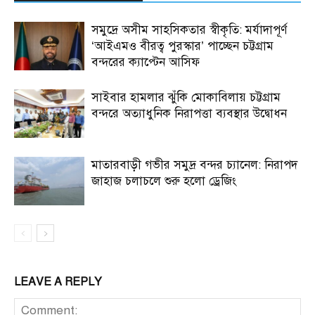
সমুদ্রে অসীম সাহসিকতার স্বীকৃতি: মর্যাদাপূর্ণ
‘আইএমও বীরত্ব পুরস্কার’ পাচ্ছেন চট্টগ্রাম
বন্দরের ক্যাপ্টেন আসিফ
সাইবার হামলার ঝুঁকি মোকাবিলায় চট্টগ্রাম
বন্দরে অত্যাধুনিক নিরাপত্তা ব্যবস্থার উদ্বোধন
মাতারবাড়ী গভীর সমুদ্র বন্দর চ্যানেল: নিরাপদ
জাহাজ চলাচলে শুরু হলো ড্রেজিং
LEAVE A REPLY