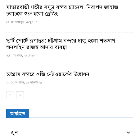
মাতারবাড়ী গভীর সমুদ্র বন্দর চ্যানেল: নিরাপদ জাহাজ
চলাচলে শুরু হলো ড্রেজিং
১০:২৫ অপরাহ্ন, ১৬ জুন ২৬
স্মার্ট পোর্টে রূপান্তর: চট্টগ্রাম বন্দরে চালু হলো শতভাগ
অনলাইন রাজস্ব আদায় ব্যবস্থা
৭:৪০ অপরাহ্ন, ২১ মে ২৬
চট্টগ্রাম বন্দরে ৫জি নেটওয়ার্কের উদ্বোধন
১০:৩৩ অপরাহ্ন, ১২ জানুয়ারি ২৬
আর্কাইভ