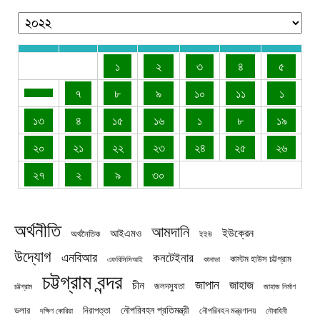
১
২
৩
৪
৫
৭
৮
৯
১০
১১
১
১৩
৪
১৫
১৬
১
৮
১৯
২০
২১
২২
২৩
২৪
২৫
২৬
২৭
২
৯
৩০
অর্থনীতি
আমদানি
ইউক্রেন
আইএমও
অর্থনৈতিক
ইইউ
উদ্যোগ
এনবিআর
কনটেইনার
কাস্টম হাউস চট্টগ্রাম
এফবিসিসিআই
কানাডা
চট্টগ্রাম বন্দর
জাপান
জাহাজ
চীন
জলদস্যুতা
চট্টগ্রাম
জাহাজ নির্মাণ
নৌপরিবহন প্রতিমন্ত্রী
নিরাপত্তা
ডলার
নৌপরিবহন মন্ত্রণালয়
নৌবাহিনী
দক্ষিণ কোরিয়া