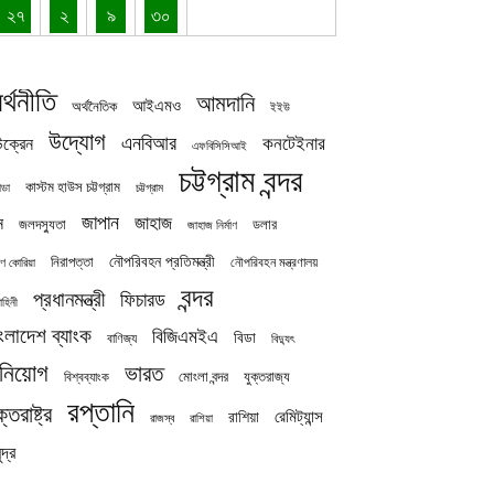
২৭
২
৯
৩০
র্থনীতি
আমদানি
আইএমও
অর্থনৈতিক
ইইউ
উদ্যোগ
এনবিআর
কনটেইনার
ক্রেন
এফবিসিসিআই
চট্টগ্রাম বন্দর
কাস্টম হাউস চট্টগ্রাম
চট্টগ্রাম
াডা
জাপান
জাহাজ
ন
জলদস্যুতা
ডলার
জাহাজ নির্মাণ
নৌপরিবহন প্রতিমন্ত্রী
নিরাপত্তা
নৌপরিবহন মন্ত্রণালয়
ষিণ কোরিয়া
বন্দর
প্রধানমন্ত্রী
ফিচারড
াহিনী
ংলাদেশ ব্যাংক
বিজিএমইএ
বিডা
বাণিজ্য
বিদ্যুৎ
িনিয়োগ
ভারত
যুক্তরাজ্য
বিশ্বব্যাংক
মোংলা বন্দর
রপ্তানি
ক্তরাষ্ট্র
রেমিট্যান্স
রাশিয়া
রাজস্ব
রাশিয়া
দ্র