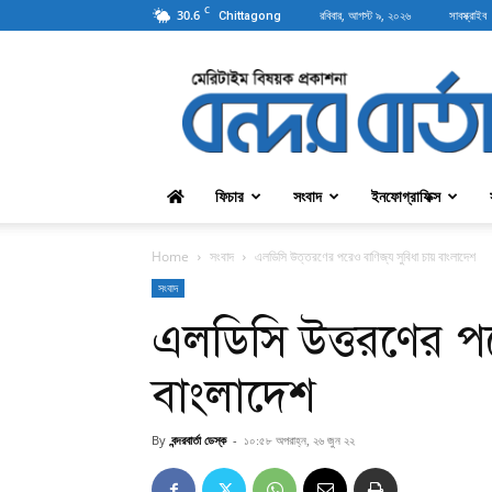
C
30.6
রবিবার, আগস্ট ৯, ২০২৬
সাবস্ক্রাইব
Chittagong
বন্দরবার্তা
ফিচার
সংবাদ
ইনফোগ্রাফিক্স
Home
সংবাদ
এলডিসি উত্তরণের পরেও বাণিজ্য সুবিধা চায় বাংলাদেশ
সংবাদ
এলডিসি উত্তরণের পর
বাংলাদেশ
By
বন্দরবার্তা ডেস্ক
-
১০:৫৮ অপরাহ্ন, ২৬ জুন ২২