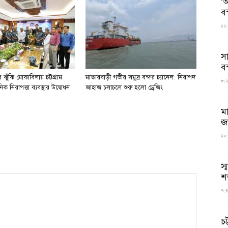
‘আ
ব
১১:
স
বন
ঝুঁকি মোকাবিলায় চট্টগ্রাম
মাতারবাড়ী গভীর সমুদ্র বন্দর চ্যানেল: নিরাপদ
৮:২৬
িক নিরাপত্তা ব্যবস্থার উদ্বোধন
জাহাজ চলাচলে শুরু হলো ড্রেজিং
ম
জ
১০:
স্
শ
৭:৪
চট