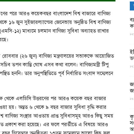
্তরণের পরে আরও কয়েকবছর বাংলাদেশ বিশ্ব বাজারে বাণিজ্য
ব্
১৬ জুন সুইজারল্যান্ডের জেনেভায় অনুষ্ঠিত বিশ্ব বাণিজ্য
ক
েলনের (এমসি-১২) মাধ্যমে চলমান বাণিজ্য সুবিধা অব্যাহত রাখার
১২:
রছে।
ই
িষয়ে রোববার (২৬ জুন) বাণিজ্য মন্ত্রণালয়ের সভাকক্ষে আয়োজিত
ড
 সচিব তপন কান্তি ঘোষ এসব কথা বলেন। বাণিজ্যমন্ত্রী টিপু
১২:
থিত হননি। তার অনুপস্থিতিতে পূর্ব নির্ধারিত সংবাদ সম্মেলনে
জ
জ
পক্ষ থেকে এলডিসি উত্তরণের পর আরও কয়েক বছর বাজার
১২:
েওয়া হয়। অন্তত ৬ থেকে ৯ বছর বাজার সুবিধা বৃদ্ধি করার
 বাণিজ্য সংস্থার আওতায় প্রাপ্ত সুবিধাসমূহ আরও কিছু সময়
ক
স
 অভিমত প্রকাশ করা হয়েছে। এর ফলে পরর্তীতে এ বিষয়ে আরও
আ
 ডিসেম্বরে অনুষ্ঠিতব্য ১৩তম সম্মেলনে ভালো কিছু ফল