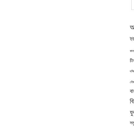
অ
ইউ
কান
চী
দক্
নৌব
বা
ব
যু
সমু