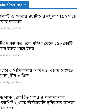
আন্তর্জাতিক সংবাদ
যালাস্ট ও স্ক্রাবার ওয়াটারের নমুনা সংগ্রহ সহজ
রেছে নরম্যাক
৩৩ অপরাহ্ন, ১২ মার্চ ২৪
টিএস কার্যকর হলে এশিয়া থেকে ১১০ কোটি
লার ট্যাক্স পাবে ইইউ
১৯ অপরাহ্ন, ১২ মার্চ ২৪
াহাজের মালিকানায় আধিপত্য বজায় রেখেছে
াপান, চীন ও গ্রিস
১০ অপরাহ্ন, ১২ মার্চ ২৪
ৃষ্ণ সাগর, লোহিত সাগর ও পানামা খাল
ংকটশিপিং খাতে দীর্ঘমেয়াদি স্থবিরতার আশঙ্কা
ঙ্কটাডের