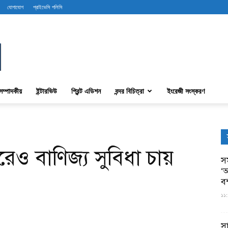
যোগাযোগ
প্রাইভেসি পলিসি
সম্পাদকীয়
ইন্টারভিউ
প্রিন্ট এডিশন
বন্দর বিচিত্রা
ইংরেজী সংস্করণ
েও বাণিজ্য সুবিধা চায়
সম
‘আ
ব
১১:
স