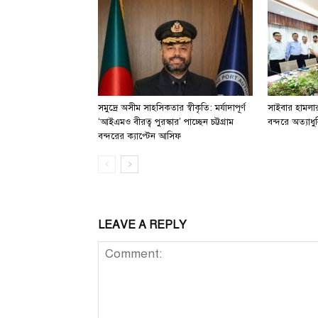
সমুদ্রে অসীম সাহসিকতার স্বীকৃতি: মর্যাদাপূর্ণ
সাইবার হামলার 
‘আইএমও বীরত্ব পুরস্কার’ পাচ্ছেন চট্টগ্রাম
বন্দরে অত্যাধুন
বন্দরের ক্যাপ্টেন আসিফ
LEAVE A REPLY