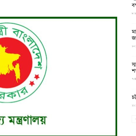
বন
৮:২৬
ম
জ
১০:
স্
শ
৭:৪
চট
১১:০