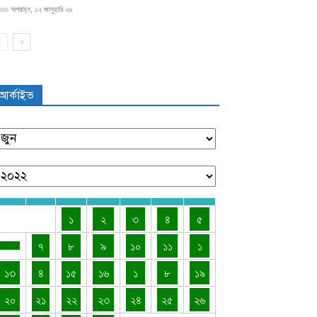
৩৩ অপরাহ্ন, ১২ জানুয়ারি ২৬
আর্কাইভ
১
২
৩
৪
৫
৭
৮
৯
১০
১১
১
১৩
৪
১৫
১৬
১
৮
১৯
২০
২১
২২
২৩
২৪
২৫
২৬