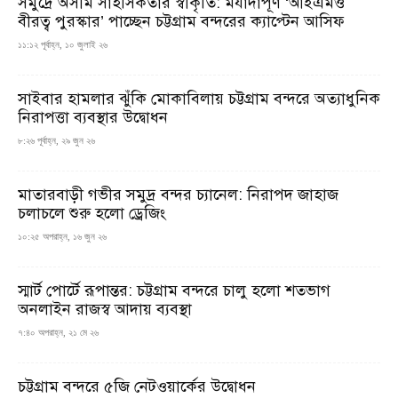
সমুদ্রে অসীম সাহসিকতার স্বীকৃতি: মর্যাদাপূর্ণ ‘আইএমও
বীরত্ব পুরস্কার’ পাচ্ছেন চট্টগ্রাম বন্দরের ক্যাপ্টেন আসিফ
১১:১২ পূর্বাহ্ন, ১০ জুলাই ২৬
সাইবার হামলার ঝুঁকি মোকাবিলায় চট্টগ্রাম বন্দরে অত্যাধুনিক
নিরাপত্তা ব্যবস্থার উদ্বোধন
৮:২৬ পূর্বাহ্ন, ২৯ জুন ২৬
মাতারবাড়ী গভীর সমুদ্র বন্দর চ্যানেল: নিরাপদ জাহাজ
চলাচলে শুরু হলো ড্রেজিং
১০:২৫ অপরাহ্ন, ১৬ জুন ২৬
স্মার্ট পোর্টে রূপান্তর: চট্টগ্রাম বন্দরে চালু হলো শতভাগ
অনলাইন রাজস্ব আদায় ব্যবস্থা
৭:৪০ অপরাহ্ন, ২১ মে ২৬
চট্টগ্রাম বন্দরে ৫জি নেটওয়ার্কের উদ্বোধন