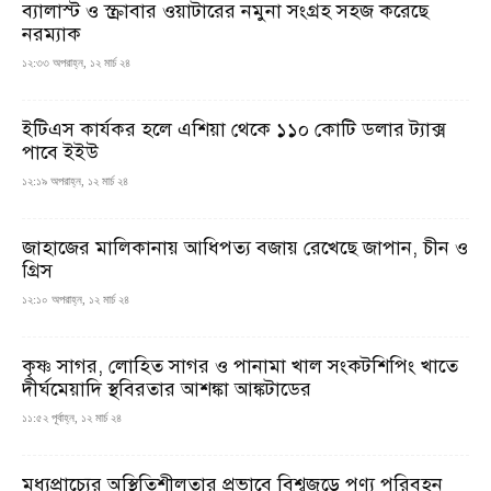
ব্যালাস্ট ও স্ক্রাবার ওয়াটারের নমুনা সংগ্রহ সহজ করেছে
নরম্যাক
১২:৩৩ অপরাহ্ন, ১২ মার্চ ২৪
ইটিএস কার্যকর হলে এশিয়া থেকে ১১০ কোটি ডলার ট্যাক্স
পাবে ইইউ
১২:১৯ অপরাহ্ন, ১২ মার্চ ২৪
জাহাজের মালিকানায় আধিপত্য বজায় রেখেছে জাপান, চীন ও
গ্রিস
১২:১০ অপরাহ্ন, ১২ মার্চ ২৪
কৃষ্ণ সাগর, লোহিত সাগর ও পানামা খাল সংকটশিপিং খাতে
দীর্ঘমেয়াদি স্থবিরতার আশঙ্কা আঙ্কটাডের
১১:৫২ পূর্বাহ্ন, ১২ মার্চ ২৪
মধ্যপ্রাচ্যের অস্থিতিশীলতার প্রভাবে বিশ্বজুড়ে পণ্য পরিবহন