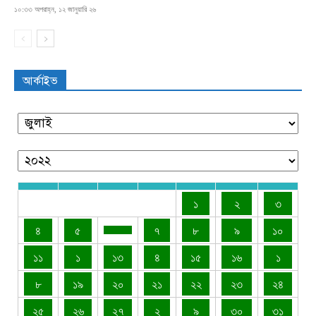
১০:৩৩ অপরাহ্ন, ১২ জানুয়ারি ২৬
আর্কাইভ
১
২
৩
৪
৫
৭
৮
৯
১০
১১
১
১৩
৪
১৫
১৬
১
৮
১৯
২০
২১
২২
২৩
২৪
২৫
২৬
২৭
২
৯
৩০
৩১