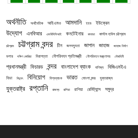
অর্থনীতি
আমদানি
ইউক্রেন
আইএমও
অর্থনৈতিক
ইইউ
উদ্যোগ
এনবিআর
কনটেইনার
কাস্টম হাউস চট্টগ্রাম
এফবিসিসিআই
কানাডা
চট্টগ্রাম বন্দর
জাপান
জাহাজ
চীন
জলদস্যুতা
চট্টগ্রাম
জাহাজ নির্মাণ
নৌপরিবহন প্রতিমন্ত্রী
নিরাপত্তা
ডলার
নৌপরিবহন মন্ত্রণালয়
নৌবাহিনী
দক্ষিণ কোরিয়া
বন্দর
প্রধানমন্ত্রী
বাংলাদেশ ব্যাংক
ফিচারড
বিজিএমইএ
বাণিজ্য
বিনিয়োগ
ভারত
বিডা
যুক্তরাজ্য
বিশ্বব্যাংক
মোংলা বন্দর
বিদ্যুৎ
রপ্তানি
যুক্তরাষ্ট্র
সমুদ্র
রেমিট্যান্স
রাশিয়া
রাজস্ব
রাশিয়া