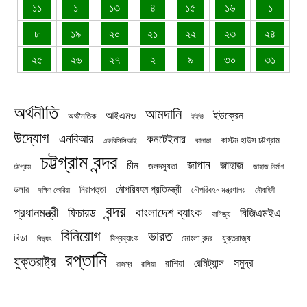
১১
১
১৩
৪
১৫
১৬
১
৮
১৯
২০
২১
২২
২৩
২৪
২৫
২৬
২৭
২
৯
৩০
৩১
অর্থনীতি
আমদানি
ইউক্রেন
আইএমও
অর্থনৈতিক
ইইউ
উদ্যোগ
এনবিআর
কনটেইনার
কাস্টম হাউস চট্টগ্রাম
এফবিসিসিআই
কানাডা
চট্টগ্রাম বন্দর
জাপান
জাহাজ
চীন
জলদস্যুতা
চট্টগ্রাম
জাহাজ নির্মাণ
নৌপরিবহন প্রতিমন্ত্রী
নিরাপত্তা
ডলার
নৌপরিবহন মন্ত্রণালয়
নৌবাহিনী
দক্ষিণ কোরিয়া
বন্দর
প্রধানমন্ত্রী
বাংলাদেশ ব্যাংক
ফিচারড
বিজিএমইএ
বাণিজ্য
বিনিয়োগ
ভারত
বিডা
যুক্তরাজ্য
বিশ্বব্যাংক
মোংলা বন্দর
বিদ্যুৎ
রপ্তানি
যুক্তরাষ্ট্র
সমুদ্র
রেমিট্যান্স
রাশিয়া
রাজস্ব
রাশিয়া