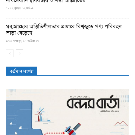
দীর্ঘমেয়াদি স্থবিরতার আশঙ্কা আঙ্কটাডের
১১:৫২ পূর্বাহ্ন, ১২ মার্চ ২৪
মধ্যপ্রাচ্যের অস্থিতিশীলতার প্রভাবে বিশ্বজুড়ে পণ্য পরিবহন
ভাড়া বেড়েছে
৬:৩০ অপরাহ্ন, ১৭ অক্টোবর ২৩
বর্তমান সংখ্যা