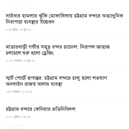
সাইবার হামলার ঝুঁকি মোকাবিলায় চট্টগ্রাম বন্দরে অত্যাধুনিক
নিরাপত্তা ব্যবস্থার উদ্বোধন
৮:২৬ পূর্বাহ্ন, ২৯ জুন ২৬
মাতারবাড়ী গভীর সমুদ্র বন্দর চ্যানেল: নিরাপদ জাহাজ
চলাচলে শুরু হলো ড্রেজিং
১০:২৫ অপরাহ্ন, ১৬ জুন ২৬
স্মার্ট পোর্টে রূপান্তর: চট্টগ্রাম বন্দরে চালু হলো শতভাগ
অনলাইন রাজস্ব আদায় ব্যবস্থা
৭:৪০ অপরাহ্ন, ২১ মে ২৬
চট্টগ্রাম বন্দরে কেনিয়ার প্রতিনিধিদল
১১:০০ পূর্বাহ্ন, ৬ মে ২৬