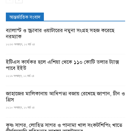
আন্তর্জাতিক সংবাদ
ব্যালাস্ট ও স্ক্রাবার ওয়াটারের নমুনা সংগ্রহ সহজ করেছে
নরম্যাক
১২:৩৩ অপরাহ্ন, ১২ মার্চ ২৪
ইটিএস কার্যকর হলে এশিয়া থেকে ১১০ কোটি ডলার ট্যাক্স
পাবে ইইউ
১২:১৯ অপরাহ্ন, ১২ মার্চ ২৪
জাহাজের মালিকানায় আধিপত্য বজায় রেখেছে জাপান, চীন ও
গ্রিস
১২:১০ অপরাহ্ন, ১২ মার্চ ২৪
কৃষ্ণ সাগর, লোহিত সাগর ও পানামা খাল সংকটশিপিং খাতে