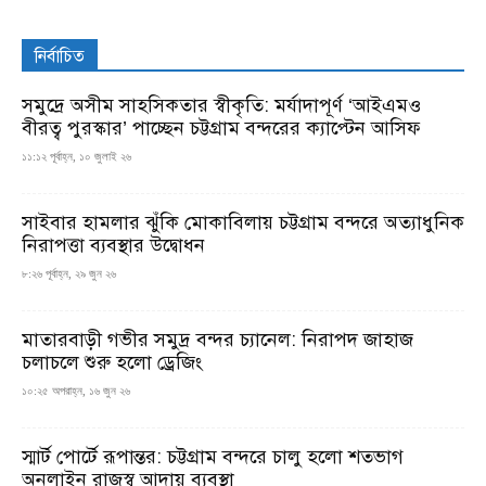
নির্বাচিত
সমুদ্রে অসীম সাহসিকতার স্বীকৃতি: মর্যাদাপূর্ণ ‘আইএমও
বীরত্ব পুরস্কার’ পাচ্ছেন চট্টগ্রাম বন্দরের ক্যাপ্টেন আসিফ
১১:১২ পূর্বাহ্ন, ১০ জুলাই ২৬
সাইবার হামলার ঝুঁকি মোকাবিলায় চট্টগ্রাম বন্দরে অত্যাধুনিক
নিরাপত্তা ব্যবস্থার উদ্বোধন
৮:২৬ পূর্বাহ্ন, ২৯ জুন ২৬
মাতারবাড়ী গভীর সমুদ্র বন্দর চ্যানেল: নিরাপদ জাহাজ
চলাচলে শুরু হলো ড্রেজিং
১০:২৫ অপরাহ্ন, ১৬ জুন ২৬
স্মার্ট পোর্টে রূপান্তর: চট্টগ্রাম বন্দরে চালু হলো শতভাগ
অনলাইন রাজস্ব আদায় ব্যবস্থা