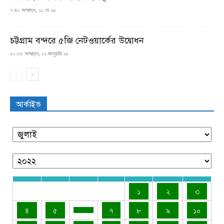
৭:৪০ অপরাহ্ন, ২১ মে ২৬
চট্টগ্রাম বন্দরে ৫জি নেটওয়ার্কের উদ্বোধন
১০:৩৩ অপরাহ্ন, ১২ জানুয়ারি ২৬
আর্কাইভ
১
২
৩
৪
৫
৭
৮
৯
১০