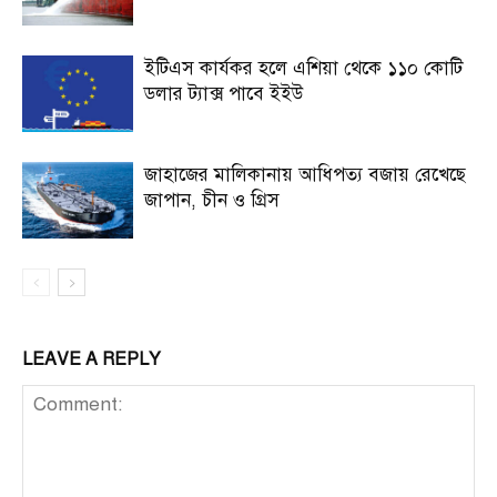
ইটিএস কার্যকর হলে এশিয়া থেকে ১১০ কোটি
ডলার ট্যাক্স পাবে ইইউ
জাহাজের মালিকানায় আধিপত্য বজায় রেখেছে
জাপান, চীন ও গ্রিস
LEAVE A REPLY