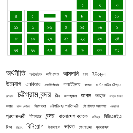
১
২
৩
৪
৫
৭
৮
৯
১০
১১
১
১৩
৪
১৫
১৬
১
৮
১৯
২০
২১
২২
২৩
২৪
২৫
২৬
২৭
২
৯
৩০
৩১
অর্থনীতি
আমদানি
ইউক্রেন
আইএমও
অর্থনৈতিক
ইইউ
উদ্যোগ
এনবিআর
কনটেইনার
কাস্টম হাউস চট্টগ্রাম
এফবিসিসিআই
কানাডা
চট্টগ্রাম বন্দর
জাপান
জাহাজ
চীন
জলদস্যুতা
চট্টগ্রাম
জাহাজ নির্মাণ
নৌপরিবহন প্রতিমন্ত্রী
নিরাপত্তা
ডলার
নৌপরিবহন মন্ত্রণালয়
নৌবাহিনী
দক্ষিণ কোরিয়া
বন্দর
প্রধানমন্ত্রী
বাংলাদেশ ব্যাংক
ফিচারড
বিজিএমইএ
বাণিজ্য
বিনিয়োগ
ভারত
বিডা
যুক্তরাজ্য
বিশ্বব্যাংক
মোংলা বন্দর
বিদ্যুৎ