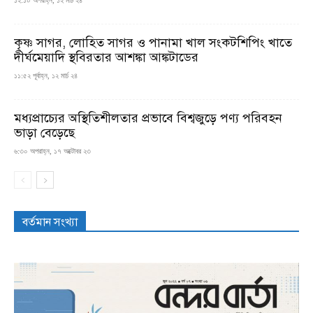
১২:১০ অপরাহ্ন, ১২ মার্চ ২৪
কৃষ্ণ সাগর, লোহিত সাগর ও পানামা খাল সংকটশিপিং খাতে
দীর্ঘমেয়াদি স্থবিরতার আশঙ্কা আঙ্কটাডের
১১:৫২ পূর্বাহ্ন, ১২ মার্চ ২৪
মধ্যপ্রাচ্যের অস্থিতিশীলতার প্রভাবে বিশ্বজুড়ে পণ্য পরিবহন
ভাড়া বেড়েছে
৬:৩০ অপরাহ্ন, ১৭ অক্টোবর ২৩
বর্তমান সংখ্যা