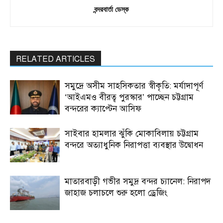
বন্দরবার্তা ডেস্ক
RELATED ARTICLES
সমুদ্রে অসীম সাহসিকতার স্বীকৃতি: মর্যাদাপূর্ণ
‘আইএমও বীরত্ব পুরস্কার’ পাচ্ছেন চট্টগ্রাম
বন্দরের ক্যাপ্টেন আসিফ
সাইবার হামলার ঝুঁকি মোকাবিলায় চট্টগ্রাম
বন্দরে অত্যাধুনিক নিরাপত্তা ব্যবস্থার উদ্বোধন
মাতারবাড়ী গভীর সমুদ্র বন্দর চ্যানেল: নিরাপদ
জাহাজ চলাচলে শুরু হলো ড্রেজিং