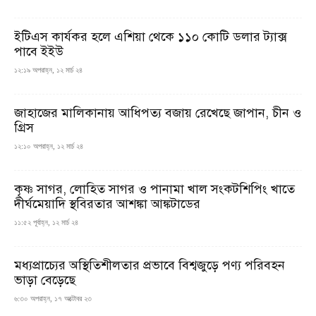
ইটিএস কার্যকর হলে এশিয়া থেকে ১১০ কোটি ডলার ট্যাক্স
পাবে ইইউ
১২:১৯ অপরাহ্ন, ১২ মার্চ ২৪
জাহাজের মালিকানায় আধিপত্য বজায় রেখেছে জাপান, চীন ও
গ্রিস
১২:১০ অপরাহ্ন, ১২ মার্চ ২৪
কৃষ্ণ সাগর, লোহিত সাগর ও পানামা খাল সংকটশিপিং খাতে
দীর্ঘমেয়াদি স্থবিরতার আশঙ্কা আঙ্কটাডের
১১:৫২ পূর্বাহ্ন, ১২ মার্চ ২৪
মধ্যপ্রাচ্যের অস্থিতিশীলতার প্রভাবে বিশ্বজুড়ে পণ্য পরিবহন
ভাড়া বেড়েছে
৬:৩০ অপরাহ্ন, ১৭ অক্টোবর ২৩