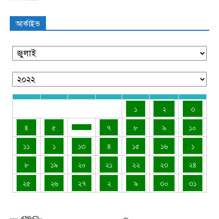
আর্কাইভ
১
২
৩
৪
৫
৭
৮
৯
১০
১১
১
১৩
৪
১৫
১৬
১
৮
১৯
২০
২১
২২
২৩
২৪
২৫
২৬
২৭
২
৯
৩০
৩১