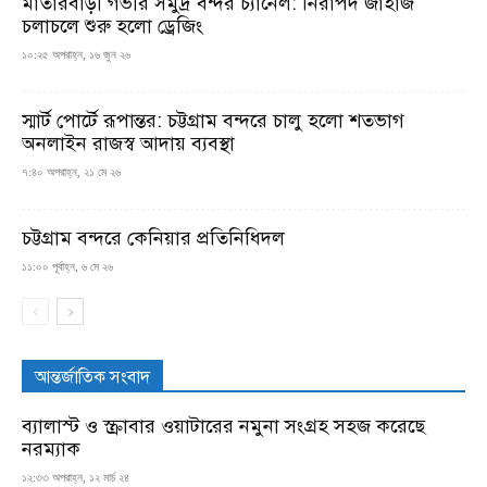
মাতারবাড়ী গভীর সমুদ্র বন্দর চ্যানেল: নিরাপদ জাহাজ
চলাচলে শুরু হলো ড্রেজিং
১০:২৫ অপরাহ্ন, ১৬ জুন ২৬
স্মার্ট পোর্টে রূপান্তর: চট্টগ্রাম বন্দরে চালু হলো শতভাগ
অনলাইন রাজস্ব আদায় ব্যবস্থা
৭:৪০ অপরাহ্ন, ২১ মে ২৬
চট্টগ্রাম বন্দরে কেনিয়ার প্রতিনিধিদল
১১:০০ পূর্বাহ্ন, ৬ মে ২৬
আন্তর্জাতিক সংবাদ
ব্যালাস্ট ও স্ক্রাবার ওয়াটারের নমুনা সংগ্রহ সহজ করেছে
নরম্যাক
১২:৩৩ অপরাহ্ন, ১২ মার্চ ২৪