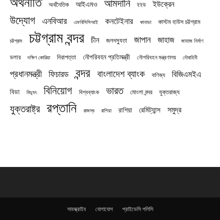
অর্থনীতি
আমদানি
ইউক্রেন
আইএমও
অর্থনৈতিক
ইইউ
উদ্যোগ
এনবিআর
কনটেইনার
কাস্টম হাউস চট্টগ্রাম
এফবিসিসিআই
কানাডা
চট্টগ্রাম বন্দর
জাপান
জাহাজ
চীন
জলদস্যুতা
চট্টগ্রাম
জাহাজ নির্মাণ
নৌপরিবহন প্রতিমন্ত্রী
নিরাপত্তা
ডলার
নৌপরিবহন মন্ত্রণালয়
নৌবাহিনী
দক্ষিণ কোরিয়া
বন্দর
প্রধানমন্ত্রী
বাংলাদেশ ব্যাংক
ফিচারড
বিজিএমইএ
বাণিজ্য
বিনিয়োগ
ভারত
বিডা
যুক্তরাজ্য
বিশ্বব্যাংক
মোংলা বন্দর
বিদ্যুৎ
রপ্তানি
যুক্তরাষ্ট্র
সমুদ্র
রেমিট্যান্স
রাশিয়া
রাজস্ব
রাশিয়া
সাবস্ক্রাইব
যোগাযোগ
প্রাইভেসি পলিসি