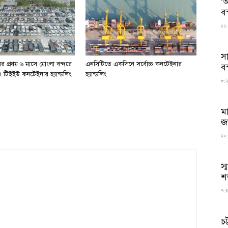
‘আ
ব
১১:
স
র প্রথম ৬ মাসে মোংলা বন্দরে
এনসিটিতে একদিনে সর্বোচ্চ কনটেইনার
বন
 টিইইউ কনটেইনার হ্যান্ডলিং
হ্যান্ডলিং
৮:২৬
ম
জ
১০:
স্
শ
৭:৪
চট