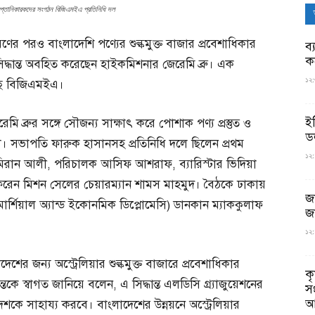
ও রপ্তানিকারকদের সংগঠন বিজিএমইএ প্রতিনিধি দল
তরণের পরও বাংলাদেশি পণ্যের শুল্কমুক্ত বাজার প্রবেশাধিকার
ব্
ক
িদ্ধান্ত অবহিত করেছেন হাইকমিশনার জেরেমি ব্রু। এক
১২:
েছে বিজিএমইএ।
ই
 ব্রুর সঙ্গে সৌজন্য সাক্ষাৎ করে পোশাক পণ্য প্রস্তুত ও
ড
। সভাপতি ফারুক হাসানসহ প্রতিনিধি দলে ছিলেন প্রথম
১২:
ান আলী, পরিচালক আসিফ আশরাফ, ব্যারিস্টার ভিদিয়া
 ফরেন মিশন সেলের চেয়ারম্যান শামস মাহমুদ। বৈঠকে ঢাকায়
জ
মার্শিয়াল অ্যান্ড ইকোনমিক ডিপ্লোমেসি) ডানকান ম্যাককুলাফ
জ
১২:
 জন্য অস্ট্রেলিয়ার শুল্কমুক্ত বাজারে প্রবেশাধিকার
ক
্তকে স্বাগত জানিয়ে বলেন, এ সিদ্ধান্ত এলডিসি গ্র্যাজুয়েশনের
স
আ
েশকে সাহায্য করবে। বাংলাদেশের উন্নয়নে অস্ট্রেলিয়ার