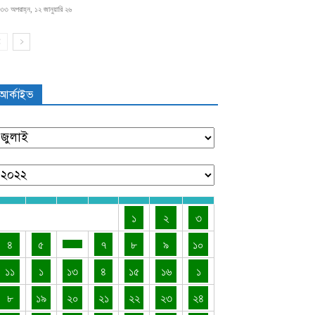
৩৩ অপরাহ্ন, ১২ জানুয়ারি ২৬
আর্কাইভ
১
২
৩
৪
৫
৭
৮
৯
১০
১১
১
১৩
৪
১৫
১৬
১
৮
১৯
২০
২১
২২
২৩
২৪