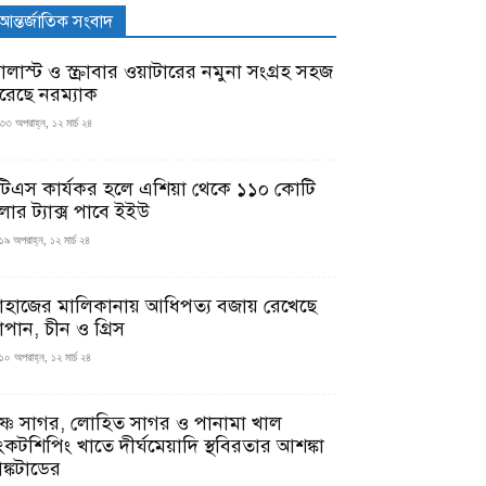
আন্তর্জাতিক সংবাদ
যালাস্ট ও স্ক্রাবার ওয়াটারের নমুনা সংগ্রহ সহজ
রেছে নরম্যাক
৩৩ অপরাহ্ন, ১২ মার্চ ২৪
টিএস কার্যকর হলে এশিয়া থেকে ১১০ কোটি
লার ট্যাক্স পাবে ইইউ
১৯ অপরাহ্ন, ১২ মার্চ ২৪
াহাজের মালিকানায় আধিপত্য বজায় রেখেছে
াপান, চীন ও গ্রিস
১০ অপরাহ্ন, ১২ মার্চ ২৪
ৃষ্ণ সাগর, লোহিত সাগর ও পানামা খাল
ংকটশিপিং খাতে দীর্ঘমেয়াদি স্থবিরতার আশঙ্কা
ঙ্কটাডের