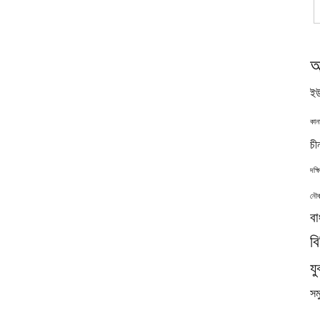
অ
ইউ
কান
চী
দক্
নৌব
বা
ব
যু
সমু