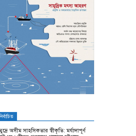
নির্বাচিত
ুদ্রে অসীম সাহসিকতার স্বীকৃতি: মর্যাদাপূর্ণ