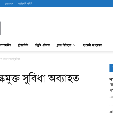
ব
যোগাযোগ
প্রাইভেসি পলিসি
সম্পাদকীয়
ইন্টারভিউ
প্রিন্ট এডিশন
বন্দর বিচিত্রা
ইংরেজী সংস্করণ
হত রাখবে অস্ট্রেলিয়া
্কমুক্ত সুবিধা অব্যাহত
সম
‘আ
ব
১১:
স