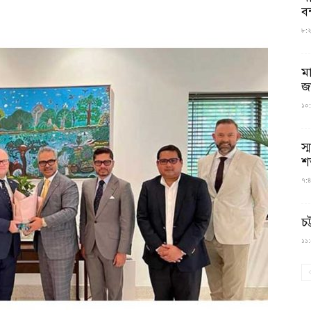
বন
৮:২৬
ম
জ
১০:
স্
শ
৭:৪
চট
১১:০