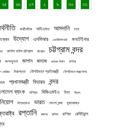
২৫
২৬
২৭
২
৯
৩০
৩১
র্থনীতি
আমদানি
আইএমও
অর্থনৈতিক
ইইউ
উদ্যোগ
এনবিআর
কনটেইনার
ক্রেন
এফবিসিসিআই
চট্টগ্রাম বন্দর
কাস্টম হাউস চট্টগ্রাম
চট্টগ্রাম
াডা
জাপান
জাহাজ
ন
জলদস্যুতা
ডলার
জাহাজ নির্মাণ
নৌপরিবহন প্রতিমন্ত্রী
নিরাপত্তা
নৌপরিবহন মন্ত্রণালয়
ষিণ কোরিয়া
বন্দর
প্রধানমন্ত্রী
ফিচারড
াহিনী
ংলাদেশ ব্যাংক
বিজিএমইএ
বিডা
বাণিজ্য
বিদ্যুৎ
িনিয়োগ
ভারত
যুক্তরাজ্য
বিশ্বব্যাংক
মোংলা বন্দর
রপ্তানি
ক্তরাষ্ট্র
রেমিট্যান্স
রাশিয়া
রাজস্ব
রাশিয়া
দ্র