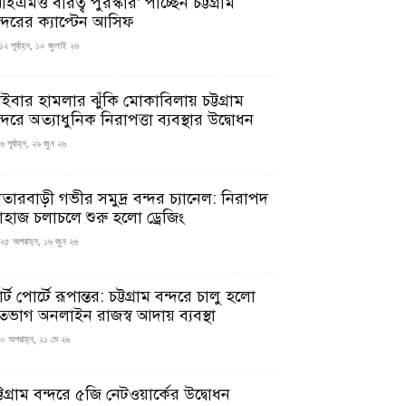
ইএমও বীরত্ব পুরস্কার’ পাচ্ছেন চট্টগ্রাম
ন্দরের ক্যাপ্টেন আসিফ
১২ পূর্বাহ্ন, ১০ জুলাই ২৬
াইবার হামলার ঝুঁকি মোকাবিলায় চট্টগ্রাম
্দরে অত্যাধুনিক নিরাপত্তা ব্যবস্থার উদ্বোধন
 পূর্বাহ্ন, ২৯ জুন ২৬
াতারবাড়ী গভীর সমুদ্র বন্দর চ্যানেল: নিরাপদ
াহাজ চলাচলে শুরু হলো ড্রেজিং
২৫ অপরাহ্ন, ১৬ জুন ২৬
মার্ট পোর্টে রূপান্তর: চট্টগ্রাম বন্দরে চালু হলো
তভাগ অনলাইন রাজস্ব আদায় ব্যবস্থা
০ অপরাহ্ন, ২১ মে ২৬
্টগ্রাম বন্দরে ৫জি নেটওয়ার্কের উদ্বোধন