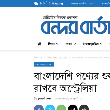
C
24.3
শুক্রবার, আগস্ট ৭, ২০২৬
সাবস্ক্রাই
Chittagong
বন্দরবার্তা
ফিচার
সংবাদ
ইনফোগ্রাফিক্স
Home
Uncategorized
বাংলাদেশি পণ্যের শুল্কমুক্ত সুবিধা অব্যা
Uncategorized
বাংলাদেশি পণ্যের শুল
রাখবে অস্ট্রেলিয়া
By
বন্দরবার্তা ডেস্ক
-
১০:০৬ অপরাহ্ন, ১৮ জুলাই ২২