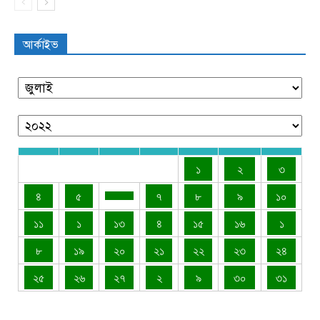
আর্কাইভ
১
২
৩
৪
৫
৭
৮
৯
১০
১১
১
১৩
৪
১৫
১৬
১
৮
১৯
২০
২১
২২
২৩
২৪
২৫
২৬
২৭
২
৯
৩০
৩১