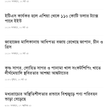
১২:৩৩ অপরাহ্ন, ১২ মার্চ ২৪
ইটিএস কার্যকর হলে এশিয়া থেকে ১১০ কোটি ডলার ট্যাক্স
পাবে ইইউ
১২:১৯ অপরাহ্ন, ১২ মার্চ ২৪
জাহাজের মালিকানায় আধিপত্য বজায় রেখেছে জাপান, চীন ও
গ্রিস
১২:১০ অপরাহ্ন, ১২ মার্চ ২৪
কৃষ্ণ সাগর, লোহিত সাগর ও পানামা খাল সংকটশিপিং খাতে
দীর্ঘমেয়াদি স্থবিরতার আশঙ্কা আঙ্কটাডের
১১:৫২ পূর্বাহ্ন, ১২ মার্চ ২৪
মধ্যপ্রাচ্যের অস্থিতিশীলতার প্রভাবে বিশ্বজুড়ে পণ্য পরিবহন
ভাড়া বেড়েছে
৬:৩০ অপরাহ্ন, ১৭ অক্টোবর ২৩