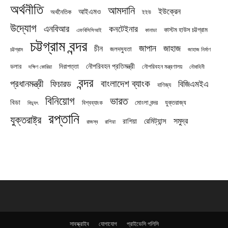
অর্থনীতি
আমদানি
ইউক্রেন
আইএমও
অর্থনৈতিক
ইইউ
উদ্যোগ
এনবিআর
কনটেইনার
কাস্টম হাউস চট্টগ্রাম
এফবিসিসিআই
কানাডা
চট্টগ্রাম বন্দর
জাপান
জাহাজ
চীন
জলদস্যুতা
চট্টগ্রাম
জাহাজ নির্মাণ
নৌপরিবহন প্রতিমন্ত্রী
নিরাপত্তা
ডলার
নৌপরিবহন মন্ত্রণালয়
নৌবাহিনী
দক্ষিণ কোরিয়া
বন্দর
প্রধানমন্ত্রী
বাংলাদেশ ব্যাংক
ফিচারড
বিজিএমইএ
বাণিজ্য
বিনিয়োগ
ভারত
বিডা
যুক্তরাজ্য
বিশ্বব্যাংক
মোংলা বন্দর
বিদ্যুৎ
রপ্তানি
যুক্তরাষ্ট্র
সমুদ্র
রেমিট্যান্স
রাশিয়া
রাজস্ব
রাশিয়া
সাবস্ক্রাইব
যোগাযোগ
প্রাইভেসি পলিসি