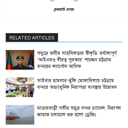
বন্দরবার্তা ডেস্ক
RELATED ARTICLES
সমুদ্রে অসীম সাহসিকতার স্বীকৃতি: মর্যাদাপূর্ণ
‘আইএমও বীরত্ব পুরস্কার’ পাচ্ছেন চট্টগ্রাম
বন্দরের ক্যাপ্টেন আসিফ
সাইবার হামলার ঝুঁকি মোকাবিলায় চট্টগ্রাম
বন্দরে অত্যাধুনিক নিরাপত্তা ব্যবস্থার উদ্বোধন
মাতারবাড়ী গভীর সমুদ্র বন্দর চ্যানেল: নিরাপদ
জাহাজ চলাচলে শুরু হলো ড্রেজিং