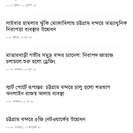
১১:১২ পূর্বাহ্ন, ১০ জুলাই ২৬
সাইবার হামলার ঝুঁকি মোকাবিলায় চট্টগ্রাম বন্দরে অত্যাধুনিক
নিরাপত্তা ব্যবস্থার উদ্বোধন
৮:২৬ পূর্বাহ্ন, ২৯ জুন ২৬
মাতারবাড়ী গভীর সমুদ্র বন্দর চ্যানেল: নিরাপদ জাহাজ
চলাচলে শুরু হলো ড্রেজিং
১০:২৫ অপরাহ্ন, ১৬ জুন ২৬
স্মার্ট পোর্টে রূপান্তর: চট্টগ্রাম বন্দরে চালু হলো শতভাগ
অনলাইন রাজস্ব আদায় ব্যবস্থা
৭:৪০ অপরাহ্ন, ২১ মে ২৬
চট্টগ্রাম বন্দরে ৫জি নেটওয়ার্কের উদ্বোধন
১০:৩৩ অপরাহ্ন, ১২ জানুয়ারি ২৬