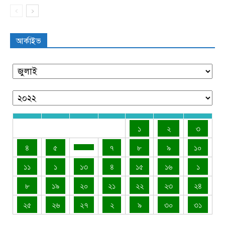
আর্কাইভ
১
২
৩
৪
৫
৭
৮
৯
১০
১১
১
১৩
৪
১৫
১৬
১
৮
১৯
২০
২১
২২
২৩
২৪
২৫
২৬
২৭
২
৯
৩০
৩১