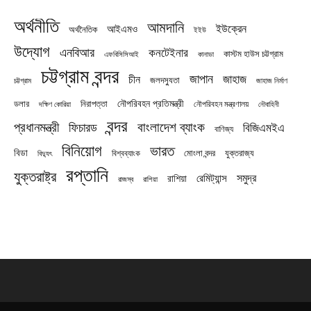
অর্থনীতি
আমদানি
ইউক্রেন
আইএমও
অর্থনৈতিক
ইইউ
উদ্যোগ
এনবিআর
কনটেইনার
কাস্টম হাউস চট্টগ্রাম
এফবিসিসিআই
কানাডা
চট্টগ্রাম বন্দর
জাপান
জাহাজ
চীন
জলদস্যুতা
চট্টগ্রাম
জাহাজ নির্মাণ
নৌপরিবহন প্রতিমন্ত্রী
নিরাপত্তা
ডলার
নৌপরিবহন মন্ত্রণালয়
নৌবাহিনী
দক্ষিণ কোরিয়া
বন্দর
প্রধানমন্ত্রী
বাংলাদেশ ব্যাংক
ফিচারড
বিজিএমইএ
বাণিজ্য
বিনিয়োগ
ভারত
বিডা
যুক্তরাজ্য
বিশ্বব্যাংক
মোংলা বন্দর
বিদ্যুৎ
রপ্তানি
যুক্তরাষ্ট্র
সমুদ্র
রেমিট্যান্স
রাশিয়া
রাজস্ব
রাশিয়া