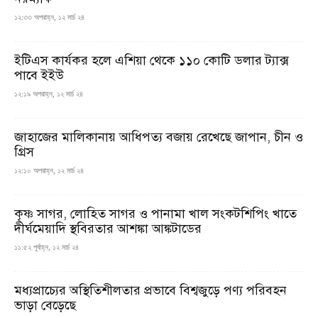
১২:৩৩ অপরাহ্ন, ১২ মার্চ ২৪
ইটিএস কার্যকর হলে এশিয়া থেকে ১১০ কোটি ডলার ট্যাক্স
পাবে ইইউ
১২:১৯ অপরাহ্ন, ১২ মার্চ ২৪
জাহাজের মালিকানায় আধিপত্য বজায় রেখেছে জাপান, চীন ও
গ্রিস
১২:১০ অপরাহ্ন, ১২ মার্চ ২৪
কৃষ্ণ সাগর, লোহিত সাগর ও পানামা খাল সংকটশিপিং খাতে
দীর্ঘমেয়াদি স্থবিরতার আশঙ্কা আঙ্কটাডের
১১:৫২ পূর্বাহ্ন, ১২ মার্চ ২৪
মধ্যপ্রাচ্যের অস্থিতিশীলতার প্রভাবে বিশ্বজুড়ে পণ্য পরিবহন
ভাড়া বেড়েছে