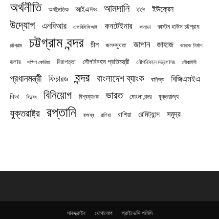
অর্থনীতি
আমদানি
ইউক্রেন
আইএমও
অর্থনৈতিক
ইইউ
উদ্যোগ
এনবিআর
কনটেইনার
কাস্টম হাউস চট্টগ্রাম
এফবিসিসিআই
কানাডা
চট্টগ্রাম বন্দর
জাপান
জাহাজ
চীন
জলদস্যুতা
চট্টগ্রাম
জাহাজ নির্মাণ
নৌপরিবহন প্রতিমন্ত্রী
নিরাপত্তা
ডলার
নৌপরিবহন মন্ত্রণালয়
নৌবাহিনী
দক্ষিণ কোরিয়া
বন্দর
প্রধানমন্ত্রী
বাংলাদেশ ব্যাংক
ফিচারড
বিজিএমইএ
বাণিজ্য
বিনিয়োগ
ভারত
বিডা
যুক্তরাজ্য
বিশ্বব্যাংক
মোংলা বন্দর
বিদ্যুৎ
রপ্তানি
যুক্তরাষ্ট্র
সমুদ্র
রেমিট্যান্স
রাশিয়া
রাজস্ব
রাশিয়া
সাবস্ক্রাইব
যোগাযোগ
প্রাইভেসি পলিসি