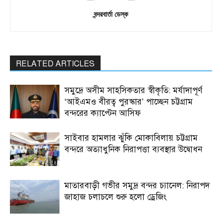
বন্দরবার্তা ডেস্ক
RELATED ARTICLES
সমুদ্রে অসীম সাহসিকতার স্বীকৃতি: মর্যাদাপূর্ণ
‘আইএমও বীরত্ব পুরস্কার’ পাচ্ছেন চট্টগ্রাম
বন্দরের ক্যাপ্টেন আসিফ
সাইবার হামলার ঝুঁকি মোকাবিলায় চট্টগ্রাম
বন্দরে অত্যাধুনিক নিরাপত্তা ব্যবস্থার উদ্বোধন
মাতারবাড়ী গভীর সমুদ্র বন্দর চ্যানেল: নিরাপদ
জাহাজ চলাচলে শুরু হলো ড্রেজিং