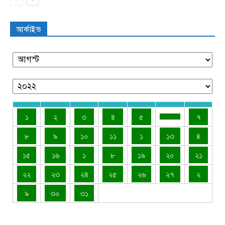
আর্কাইভ
১
২
৩
৪
৫
৭
৮
৯
১০
১১
১
১৩
৪
১৫
১৬
১
৮
১৯
২০
২১
২২
২৩
২৪
২৫
২৬
২৭
২
৯
৩০
৩১