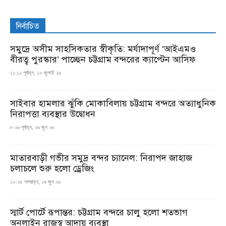
নির্বাচিত
সমুদ্রে অসীম সাহসিকতার স্বীকৃতি: মর্যাদাপূর্ণ ‘আইএমও
বীরত্ব পুরস্কার’ পাচ্ছেন চট্টগ্রাম বন্দরের ক্যাপ্টেন আসিফ
১১:১২ পূর্বাহ্ন, ১০ জুলাই ২৬
সাইবার হামলার ঝুঁকি মোকাবিলায় চট্টগ্রাম বন্দরে অত্যাধুনিক
নিরাপত্তা ব্যবস্থার উদ্বোধন
৮:২৬ পূর্বাহ্ন, ২৯ জুন ২৬
মাতারবাড়ী গভীর সমুদ্র বন্দর চ্যানেল: নিরাপদ জাহাজ
চলাচলে শুরু হলো ড্রেজিং
১০:২৫ অপরাহ্ন, ১৬ জুন ২৬
স্মার্ট পোর্টে রূপান্তর: চট্টগ্রাম বন্দরে চালু হলো শতভাগ
অনলাইন রাজস্ব আদায় ব্যবস্থা