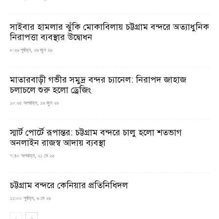
সাইবার হামলার ঝুঁকি মোকাবিলায় চট্টগ্রাম বন্দরে অত্যাধুনিক
নিরাপত্তা ব্যবস্থার উদ্বোধন
৮:২৬ পূর্বাহ্ন, ২৯ জুন ২৬
মাতারবাড়ী গভীর সমুদ্র বন্দর চ্যানেল: নিরাপদ জাহাজ
চলাচলে শুরু হলো ড্রেজিং
১০:২৫ অপরাহ্ন, ১৬ জুন ২৬
স্মার্ট পোর্টে রূপান্তর: চট্টগ্রাম বন্দরে চালু হলো শতভাগ
অনলাইন রাজস্ব আদায় ব্যবস্থা
৭:৪০ অপরাহ্ন, ২১ মে ২৬
চট্টগ্রাম বন্দরে কেনিয়ার প্রতিনিধিদল
১১:০০ পূর্বাহ্ন, ৬ মে ২৬