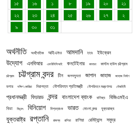
১৫
১৬
১
৮
১৯
২০
২১
২২
২৩
২৪
২৫
২৬
২৭
২
৯
৩০
৩১
অর্থনীতি
আমদানি
ইউক্রেন
আইএমও
অর্থনৈতিক
ইইউ
উদ্যোগ
এনবিআর
কনটেইনার
কাস্টম হাউস চট্টগ্রাম
এফবিসিসিআই
কানাডা
চট্টগ্রাম বন্দর
জাপান
জাহাজ
চীন
জলদস্যুতা
চট্টগ্রাম
জাহাজ নির্মাণ
নৌপরিবহন প্রতিমন্ত্রী
নিরাপত্তা
ডলার
নৌপরিবহন মন্ত্রণালয়
নৌবাহিনী
দক্ষিণ কোরিয়া
বন্দর
প্রধানমন্ত্রী
বাংলাদেশ ব্যাংক
ফিচারড
বিজিএমইএ
বাণিজ্য
বিনিয়োগ
ভারত
বিডা
যুক্তরাজ্য
বিশ্বব্যাংক
মোংলা বন্দর
বিদ্যুৎ
রপ্তানি
যুক্তরাষ্ট্র
সমুদ্র
রেমিট্যান্স
রাশিয়া
রাজস্ব
রাশিয়া