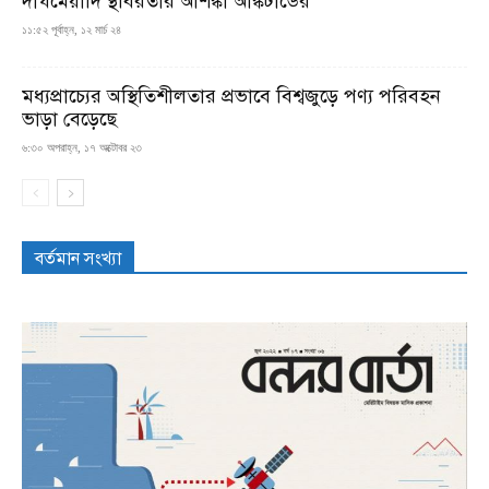
দীর্ঘমেয়াদি স্থবিরতার আশঙ্কা আঙ্কটাডের
১১:৫২ পূর্বাহ্ন, ১২ মার্চ ২৪
মধ্যপ্রাচ্যের অস্থিতিশীলতার প্রভাবে বিশ্বজুড়ে পণ্য পরিবহন
ভাড়া বেড়েছে
৬:৩০ অপরাহ্ন, ১৭ অক্টোবর ২৩
বর্তমান সংখ্যা