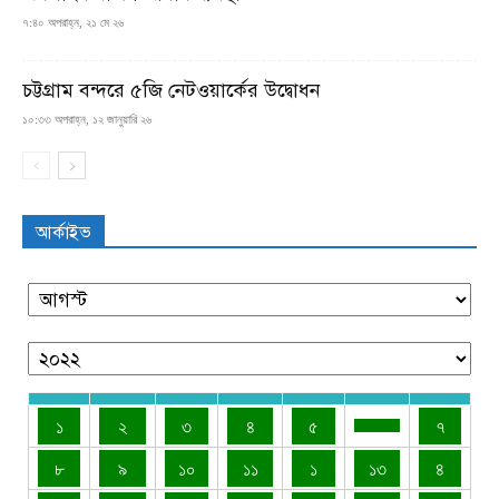
৭:৪০ অপরাহ্ন, ২১ মে ২৬
চট্টগ্রাম বন্দরে ৫জি নেটওয়ার্কের উদ্বোধন
১০:৩৩ অপরাহ্ন, ১২ জানুয়ারি ২৬
আর্কাইভ
১
২
৩
৪
৫
৭
৮
৯
১০
১১
১
১৩
৪