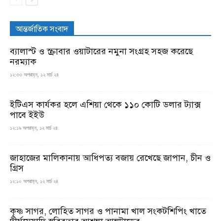
আন্তর্জাতিক সংবাদ
ব্যালাস্ট ও স্ক্রাবার ওয়াটারের নমুনা সংগ্রহ সহজ করেছে
নরম্যাক
১২:৩৩ অপরাহ্ন, ১২ মার্চ ২৪
ইটিএস কার্যকর হলে এশিয়া থেকে ১১০ কোটি ডলার ট্যাক্স
পাবে ইইউ
১২:১৯ অপরাহ্ন, ১২ মার্চ ২৪
জাহাজের মালিকানায় আধিপত্য বজায় রেখেছে জাপান, চীন ও
গ্রিস
১২:১০ অপরাহ্ন, ১২ মার্চ ২৪
কৃষ্ণ সাগর, লোহিত সাগর ও পানামা খাল সংকটশিপিং খাতে