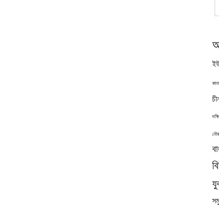
অ
ইউ
কান
চী
দক্
নৌব
বা
ব
যু
সমু