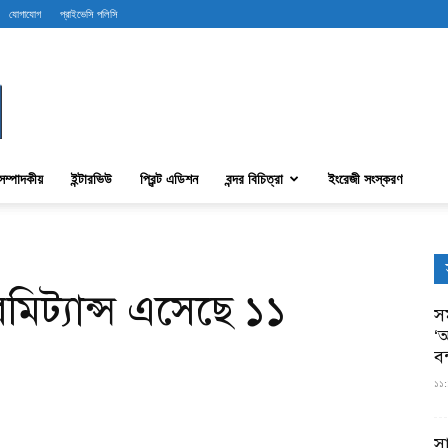
যোগাযোগ
প্রাইভেসি পলিসি
সম্পাদকীয়
ইন্টারভিউ
প্রিন্ট এডিশন
বন্দর বিচিত্রা
ইংরেজী সংস্করণ
মিট্যান্স এসেছে ১১
সম
‘আ
ব
১১:
স