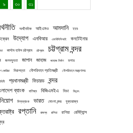
৯
৩০
৩১
র্থনীতি
আমদানি
আইএমও
অর্থনৈতিক
ইইউ
উদ্যোগ
এনবিআর
কনটেইনার
ক্রেন
এফবিসিসিআই
চট্টগ্রাম বন্দর
কাস্টম হাউস চট্টগ্রাম
চট্টগ্রাম
াডা
জাপান
জাহাজ
ন
জলদস্যুতা
ডলার
জাহাজ নির্মাণ
নৌপরিবহন প্রতিমন্ত্রী
নিরাপত্তা
নৌপরিবহন মন্ত্রণালয়
ষিণ কোরিয়া
বন্দর
প্রধানমন্ত্রী
ফিচারড
াহিনী
ংলাদেশ ব্যাংক
বিজিএমইএ
বিডা
বাণিজ্য
বিদ্যুৎ
িনিয়োগ
ভারত
যুক্তরাজ্য
বিশ্বব্যাংক
মোংলা বন্দর
রপ্তানি
ক্তরাষ্ট্র
রেমিট্যান্স
রাশিয়া
রাজস্ব
রাশিয়া
দ্র