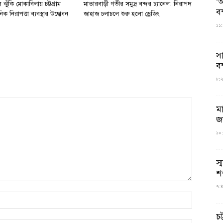
‘আ
ঝুঁকি মোকাবিলায় চট্টগ্রাম
মাতারবাড়ী গভীর সমুদ্র বন্দর চ্যানেল: নিরাপদ
ব
িক নিরাপত্তা ব্যবস্থার উদ্বোধন
জাহাজ চলাচলে শুরু হলো ড্রেজিং
১১:
স
বন
৮:২৬
ম
জ
১০:
স্
শ
৭:৪
চট