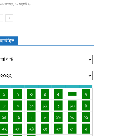
৩৩ অপরাহ্ন, ১২ জানুয়ারি ২৬
আর্কাইভ
১
২
৩
৪
৫
৭
৮
৯
১০
১১
১
১৩
৪
১৫
১৬
১
৮
১৯
২০
২১
২২
২৩
২৪
২৫
২৬
২৭
২