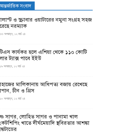
আন্তর্জাতিক সংবাদ
যালাস্ট ও স্ক্রাবার ওয়াটারের নমুনা সংগ্রহ সহজ
রেছে নরম্যাক
৩৩ অপরাহ্ন, ১২ মার্চ ২৪
টিএস কার্যকর হলে এশিয়া থেকে ১১০ কোটি
লার ট্যাক্স পাবে ইইউ
১৯ অপরাহ্ন, ১২ মার্চ ২৪
াহাজের মালিকানায় আধিপত্য বজায় রেখেছে
াপান, চীন ও গ্রিস
১০ অপরাহ্ন, ১২ মার্চ ২৪
ৃষ্ণ সাগর, লোহিত সাগর ও পানামা খাল
ংকটশিপিং খাতে দীর্ঘমেয়াদি স্থবিরতার আশঙ্কা
ঙ্কটাডের