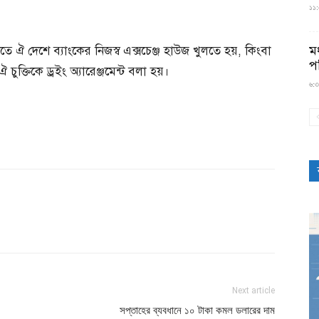
১১:৫
মধ
তে ঐ দেশে ব্যাংকের নিজস্ব এক্সচেঞ্জ হাউজ খুলতে হয়, কিংবা
প
 চুক্তিকে ড্রইং অ্যারেঞ্জমেন্ট বলা হয়।
৬:৩
Next article
সপ্তাহের ব্যবধানে ১০ টাকা কমল ডলারের দাম