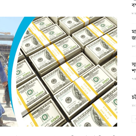
বন
৮:২৬
ম
জ
১০:
স্
শ
৭:৪
চট
১১:০