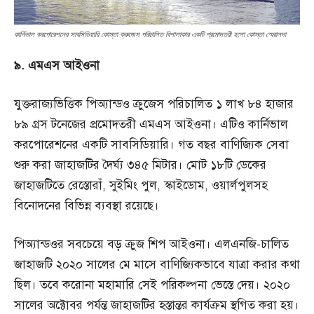
কার্নিভাল করপোরেশনের সাবসিডিয়ারি কোস্তা ক্রুজেস পরিচালিত বিশালাকার একটি প্রমোদতরী হলো কোস্তা স্মেরালদা
৯. এমএস আইওনা
যুক্তরাজ্যভিত্তিক পিঅ্যান্ডও ক্রুজেস পরিচালিত ১ লাখ ৮৪ হাজার
৮৯ গ্রস টনেজের প্রমোদতরী এমএস আইওনা। এটিও কার্নিভাল
করপোরেশনের একটি সাবসিডিয়ারি। গত বছর বাণিজ্যিক সেবা
শুরু করা জাহাজটির দৈর্ঘ্য ৩৪৫ মিটার। মোট ১৮টি ডেকের
জাহাজটিতে রেস্তোরাঁ, সুইমিং পুল, স্কাইডোম, ওয়ার্লপুলসহ
বিনোদনের বিভিন্ন ব্যবস্থা রয়েছে।
পিঅ্যান্ডওর সবচেয়ে বড় ক্রুজ শিপ আইওনা। এলএনজি-চালিত
জাহাজটি ২০২০ সালের মে মাসে বাণিজ্যিকভাবে যাত্রা করার কথা
ছিল। তবে করোনা মহামারি সেই পরিকল্পনা ভেস্তে দেয়। ২০২০
সালের অক্টোবর পর্যন্ত জাহাজটির হস্তান্তর কার্যক্রম স্থগিত করা হয়।