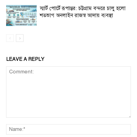
স্মার্ট পোর্টে রূপান্তর: চট্টগ্রাম বন্দরে চালু হলো
শতভাগ অনলাইন রাজস্ব আদায় ব্যবস্থা
LEAVE A REPLY