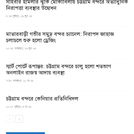
সাইবার হামলার ঝুঁকি মোকাবিলায় চট্টগ্রাম বন্দরে অত্যাধুনিক
নিরাপত্তা ব্যবস্থার উদ্বোধন
৮:২৬ পূর্বাহ্ন, ২৯ জুন ২৬
মাতারবাড়ী গভীর সমুদ্র বন্দর চ্যানেল: নিরাপদ জাহাজ
চলাচলে শুরু হলো ড্রেজিং
১০:২৫ অপরাহ্ন, ১৬ জুন ২৬
স্মার্ট পোর্টে রূপান্তর: চট্টগ্রাম বন্দরে চালু হলো শতভাগ
অনলাইন রাজস্ব আদায় ব্যবস্থা
৭:৪০ অপরাহ্ন, ২১ মে ২৬
চট্টগ্রাম বন্দরে কেনিয়ার প্রতিনিধিদল
১১:০০ পূর্বাহ্ন, ৬ মে ২৬