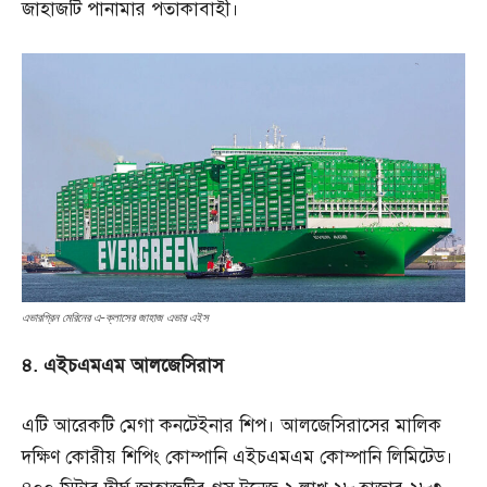
জাহাজটি পানামার পতাকাবাহী।
এভারগ্রিন মেরিনের এ-ক্লাসের জাহাজ এভার এইস
৪. এইচএমএম আলজেসিরাস
এটি আরেকটি মেগা কনটেইনার শিপ। আলজেসিরাসের মালিক
দক্ষিণ কোরীয় শিপিং কোম্পানি এইচএমএম কোম্পানি লিমিটেড।