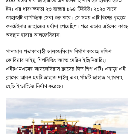
৪০০ মিটার দীর্ঘ জাহাজটির গ্রস টনেজ ২ লাখ ২৮ হাজার ২৮৩
টন। এর ধারণক্ষমতা ২৩ হাজার ৯৬৪ টিইইউ। ২০২০ সালে
জাহাজটি বাণিজ্যিক সেবা শুরু করে। সে সময় এটি বিশ্বের বৃহত্তম
কনটেইনার জাহাজের মর্যাদা পেয়েছিল। পরে এভার এইসের কাছে
অবস্থান হারায় আলজেসিরাস।
পানামার পতাকাবাহী আলজেসিরাস নির্মাণ করেছে দক্ষিণ
কোরিয়ার দাইয়ু শিপবিল্ডিং অ্যান্ড মেরিন ইঞ্জিনিয়ারিং।
এইচএমএমের আলজেসিরাস ক্লাসের লিড শিপ এটি। এছাড়া এই
ক্লাসের আরও ছয়টি জাহাজ দাইয়ু এবং পাঁচটি জাহাজ স্যামসাং
হেভি ইন্ডাস্ট্রিজ নির্মাণ করেছে।