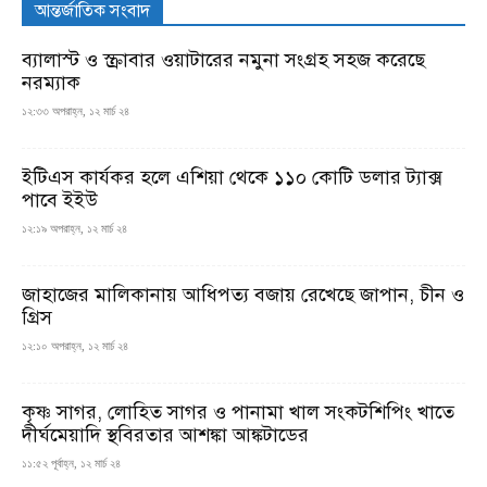
আন্তর্জাতিক সংবাদ
ব্যালাস্ট ও স্ক্রাবার ওয়াটারের নমুনা সংগ্রহ সহজ করেছে
নরম্যাক
১২:৩৩ অপরাহ্ন, ১২ মার্চ ২৪
ইটিএস কার্যকর হলে এশিয়া থেকে ১১০ কোটি ডলার ট্যাক্স
পাবে ইইউ
১২:১৯ অপরাহ্ন, ১২ মার্চ ২৪
জাহাজের মালিকানায় আধিপত্য বজায় রেখেছে জাপান, চীন ও
গ্রিস
১২:১০ অপরাহ্ন, ১২ মার্চ ২৪
কৃষ্ণ সাগর, লোহিত সাগর ও পানামা খাল সংকটশিপিং খাতে
দীর্ঘমেয়াদি স্থবিরতার আশঙ্কা আঙ্কটাডের
১১:৫২ পূর্বাহ্ন, ১২ মার্চ ২৪