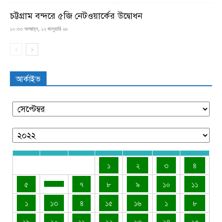
চট্টগ্রাম বন্দরে ৫জি নেটওয়ার্কের উদ্বোধন
১০:৩৩ অপরাহ্ন, ১২ জানুয়ারি ২৬
আর্কাইভ
১
২
৩
৪
৫
৭
৮
৯
১০
১১
১
১৩
৪
১৫
১৬
১
৮
১৯
২০
২১
২২
২৩
২৪
২৫