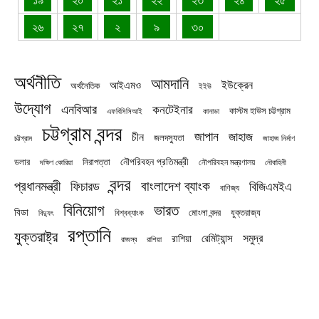
২৬
২৭
২
৯
৩০
অর্থনীতি
আমদানি
ইউক্রেন
আইএমও
অর্থনৈতিক
ইইউ
উদ্যোগ
এনবিআর
কনটেইনার
কাস্টম হাউস চট্টগ্রাম
এফবিসিসিআই
কানাডা
চট্টগ্রাম বন্দর
জাপান
জাহাজ
চীন
জলদস্যুতা
চট্টগ্রাম
জাহাজ নির্মাণ
নৌপরিবহন প্রতিমন্ত্রী
নিরাপত্তা
ডলার
নৌপরিবহন মন্ত্রণালয়
নৌবাহিনী
দক্ষিণ কোরিয়া
বন্দর
প্রধানমন্ত্রী
বাংলাদেশ ব্যাংক
ফিচারড
বিজিএমইএ
বাণিজ্য
বিনিয়োগ
ভারত
বিডা
যুক্তরাজ্য
বিশ্বব্যাংক
মোংলা বন্দর
বিদ্যুৎ
রপ্তানি
যুক্তরাষ্ট্র
সমুদ্র
রেমিট্যান্স
রাশিয়া
রাজস্ব
রাশিয়া