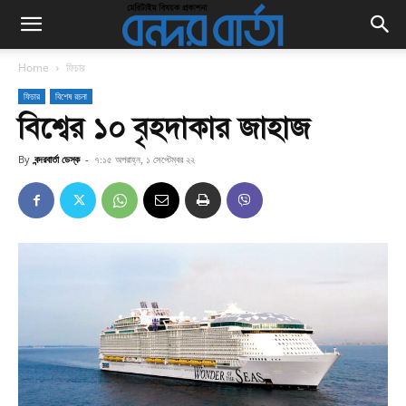
Home
ফিচার
ফিচার
বিশেষ রচনা
বিশ্বের ১০ বৃহদাকার জাহাজ
By
বন্দরবার্তা ডেস্ক
-
৭:১৫ অপরাহ্ন, ১ সেপ্টেম্বর ২২