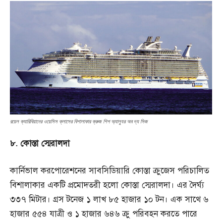
রয়েল ক্যারিবিয়ানের ওয়েসিস ক্লাসের বিশালাকার ক্রুজ শিপ অ্যাল্যুর অব দ্য সিজ
৮. কোস্তা স্মেরালদা
কার্নিভাল করপোরেশনের সাবসিডিয়ারি কোস্তা ক্রুজেস পরিচালিত
বিশালাকার একটি প্রমোদতরী হলো কোস্তা স্মেরালদা। এর দৈর্ঘ্য
৩৩৭ মিটার। গ্রস টনেজ ১ লাখ ৮৫ হাজার ১০ টন। এক সাথে ৬
হাজার ৫৫৪ যাত্রী ও ১ হাজার ৬৪৬ ক্রু পরিবহন করতে পারে