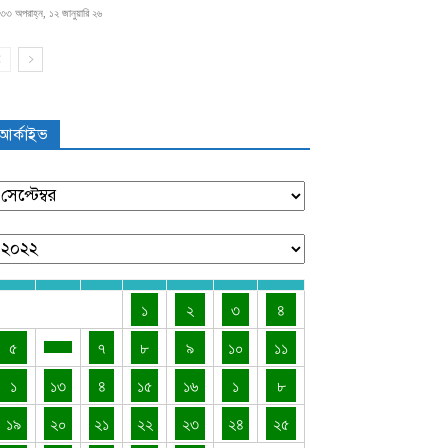
৩৩ অপরাহ্ন, ১২ জানুয়ারি ২৬
আর্কাইভ
১
২
৩
৪
৫
৭
৮
৯
১০
১১
১
১৩
৪
১৫
১৬
১
৮
১৯
২০
২১
২২
২৩
২৪
২৫