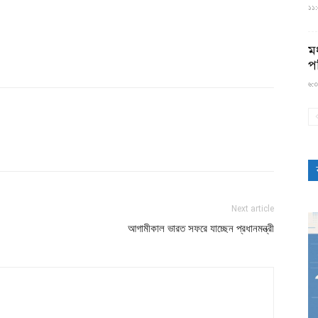
১১:৫
মধ
প
৬:৩
Next article
আগামীকাল ভারত সফরে যাচ্ছেন প্রধানমন্ত্রী