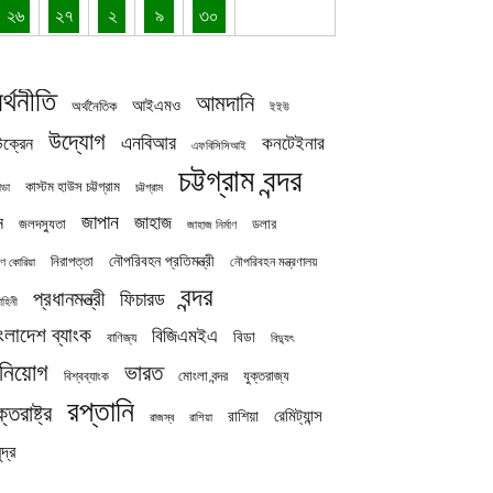
২৬
২৭
২
৯
৩০
র্থনীতি
আমদানি
আইএমও
অর্থনৈতিক
ইইউ
উদ্যোগ
এনবিআর
কনটেইনার
ক্রেন
এফবিসিসিআই
চট্টগ্রাম বন্দর
কাস্টম হাউস চট্টগ্রাম
চট্টগ্রাম
াডা
জাপান
জাহাজ
ন
জলদস্যুতা
ডলার
জাহাজ নির্মাণ
নৌপরিবহন প্রতিমন্ত্রী
নিরাপত্তা
নৌপরিবহন মন্ত্রণালয়
ষিণ কোরিয়া
বন্দর
প্রধানমন্ত্রী
ফিচারড
াহিনী
ংলাদেশ ব্যাংক
বিজিএমইএ
বিডা
বাণিজ্য
বিদ্যুৎ
িনিয়োগ
ভারত
যুক্তরাজ্য
বিশ্বব্যাংক
মোংলা বন্দর
রপ্তানি
ক্তরাষ্ট্র
রেমিট্যান্স
রাশিয়া
রাজস্ব
রাশিয়া
দ্র