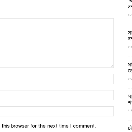
‘আ
ব
১১:
স
বন
৮:২৬
ম
জ
১০:
স্
শ
৭:৪
this browser for the next time I comment.
চট