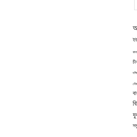
অ
ইউ
কান
চী
দক্
নৌব
বা
ব
যু
সমু