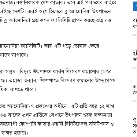
 (এলএনজি) রপ্তানিকারক দেশ কাতার। তবে এই পরিচয়ের বাইরে
তে চাইছে দেশটি। এরই অংশ হিসেবে ব্লু অ্যামোনিয়া উৎপাদনে
ব্
অ্যামোনিয়া প্রডাকশন ফ্যাসিলিটি স্থাপন করছে রাষ্ট্রায়ত্ত
ক
১২:
অ্যামোনিয়া ফ্যাসিলিটি। আর এটি গড়ে তোলার ক্ষেত্রে
ই
 কাজে লাগাবে।
ড
১২:
রা সম্ভব। বিদ্যুৎ উৎপাদনে কার্বন নিঃসরণ কমানোর ক্ষেত্রে
য়েছে। এছাড়া অন্যান্য শিল্পখাতে নিঃসরণ কমানোর উদ্যোগকে
জ
ণ ভূমিকা রাখতে পারে।
জ
১২:
চ্ছে অ্যামোনিয়া-৭ প্রকল্পের অধীনে। এটি প্রতি বছর ১২ লাখ
 সালের প্রথম প্রান্তিকে সেখানে উৎপাদন শুরুর লক্ষ্যমাত্রা
ক
্জির সহযোগী কোম্পানি কাতারএনার্জি রিনিউয়েবল সলিউশনস ও
স
আ
্বাক্ষর হয়েছে।