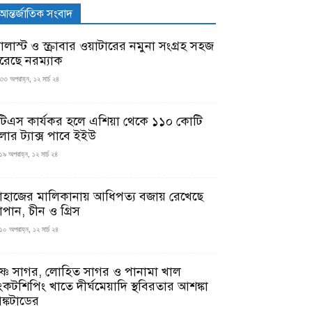
আন্তর্জাতিক সংবাদ
যালাস্ট ও স্ক্রাবার ওয়াটারের নমুনা সংগ্রহ সহজ
রেছে নরম্যাক
৩৩ অপরাহ্ন, ১২ মার্চ ২৪
টিএস কার্যকর হলে এশিয়া থেকে ১১০ কোটি
লার ট্যাক্স পাবে ইইউ
১৯ অপরাহ্ন, ১২ মার্চ ২৪
াহাজের মালিকানায় আধিপত্য বজায় রেখেছে
াপান, চীন ও গ্রিস
১০ অপরাহ্ন, ১২ মার্চ ২৪
ৃষ্ণ সাগর, লোহিত সাগর ও পানামা খাল
ংকটশিপিং খাতে দীর্ঘমেয়াদি স্থবিরতার আশঙ্কা
ঙ্কটাডের