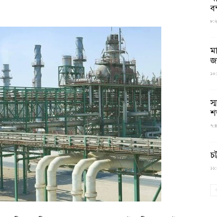
বন
৮:২৬
ম
জ
১০:
স্
শ
৭:৪
চট
১১:০