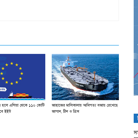
র হলে এশিয়া থেকে ১১০ কোটি
জাহাজের মালিকানায় আধিপত্য বজায় রেখেছে
পাবে ইইউ
জাপান, চীন ও গ্রিস
সম