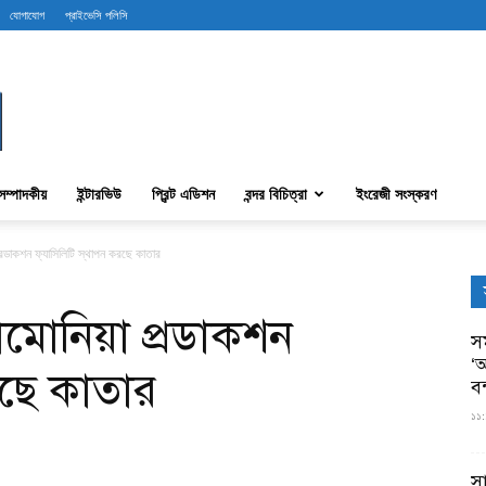
যোগাযোগ
প্রাইভেসি পলিসি
সম্পাদকীয়
ইন্টারভিউ
প্রিন্ট এডিশন
বন্দর বিচিত্রা
ইংরেজী সংস্করণ
 প্রডাকশন ফ্যাসিলিটি স্থাপন করছে কাতার
 অ্যামোনিয়া প্রডাকশন
সম
‘আ
রছে কাতার
ব
১১:
স