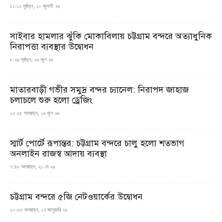
১১:১২ পূর্বাহ্ন, ১০ জুলাই ২৬
সাইবার হামলার ঝুঁকি মোকাবিলায় চট্টগ্রাম বন্দরে অত্যাধুনিক
নিরাপত্তা ব্যবস্থার উদ্বোধন
৮:২৬ পূর্বাহ্ন, ২৯ জুন ২৬
মাতারবাড়ী গভীর সমুদ্র বন্দর চ্যানেল: নিরাপদ জাহাজ
চলাচলে শুরু হলো ড্রেজিং
১০:২৫ অপরাহ্ন, ১৬ জুন ২৬
স্মার্ট পোর্টে রূপান্তর: চট্টগ্রাম বন্দরে চালু হলো শতভাগ
অনলাইন রাজস্ব আদায় ব্যবস্থা
৭:৪০ অপরাহ্ন, ২১ মে ২৬
চট্টগ্রাম বন্দরে ৫জি নেটওয়ার্কের উদ্বোধন
১০:৩৩ অপরাহ্ন, ১২ জানুয়ারি ২৬