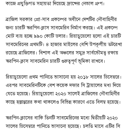
কাজে প্রযুক্তিগত সহায়তা দিয়েছে ফ্রান্সের নেভাল গ্রুপ।
ব্রাজিল সরকার প্রো-সাব প্রকল্পের অধীনে দেশটির নৌবাহিনীর
জন্য চারটি স্করপিন-ক্লাস সাবমেরিন নির্মাণ করছে। এই প্রকল্পে
মোট ব্যয় হচ্ছে ৯৯০ কোটি ডলার। রিয়াচুয়েলো হলো এই চারটি
সাবমেরিনের প্রথমটি। ৪ হাজার মাইলের বেশি উপকূলীয় তটরেখা
রয়েছে ব্রাজিলের। বিশাল এই অঞ্চলের সমুদ্র সার্বভৌমত্ব রক্ষায়
স্করপিন-ক্লাস সাবমেরিন চারটি গুরুত্বপূর্ণ ভূমিকা রাখবে।
রিয়াচুয়েলো প্রথম পানিতে ভাসানো হয় ২০১৮ সালের ডিসেম্বরে।
এরপর সাবমেরিনটিকে বেশ কয়েক দফার সি ট্রায়ালের মধ্য দিয়ে
যেতে হয়েছে। রিয়াচুয়েলো ২০২০ সালেই ব্রাজিলের নৌবাহিনীর
কাছে হস্তান্তরের কথা থাকলেও বিভিন্ন কারণে এতে বিলম্ব হয়েছে।
স্করপিন-ক্লাসের বাকি তিনটি সাবমেরিনের মধ্যে দ্বিতীয়টি ২০২০
সালের ডিসেম্বরে পানিতে ভাসানো হয়েছে। চলতি মাসে এটির সি