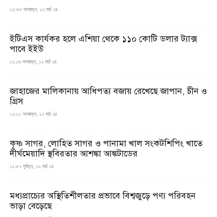
১২:৩৩ অপরাহ্ন, ১২ মার্চ ২৪
ইটিএস কার্যকর হলে এশিয়া থেকে ১১০ কোটি ডলার ট্যাক্স
পাবে ইইউ
১২:১৯ অপরাহ্ন, ১২ মার্চ ২৪
জাহাজের মালিকানায় আধিপত্য বজায় রেখেছে জাপান, চীন ও
গ্রিস
১২:১০ অপরাহ্ন, ১২ মার্চ ২৪
কৃষ্ণ সাগর, লোহিত সাগর ও পানামা খাল সংকটশিপিং খাতে
দীর্ঘমেয়াদি স্থবিরতার আশঙ্কা আঙ্কটাডের
১১:৫২ পূর্বাহ্ন, ১২ মার্চ ২৪
মধ্যপ্রাচ্যের অস্থিতিশীলতার প্রভাবে বিশ্বজুড়ে পণ্য পরিবহন
ভাড়া বেড়েছে