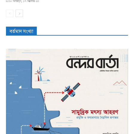
৬:৩০ অপরাহ্ন, ১৭ অক্টোবর ২৩
বর্তমান সংখ্যা