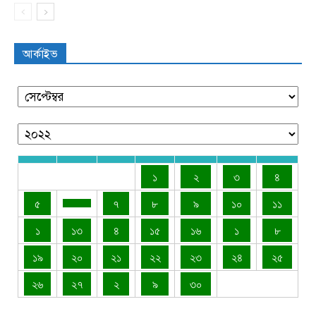
আর্কাইভ
১
২
৩
৪
৫
৭
৮
৯
১০
১১
১
১৩
৪
১৫
১৬
১
৮
১৯
২০
২১
২২
২৩
২৪
২৫
২৬
২৭
২
৯
৩০