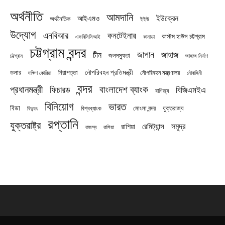
অর্থনীতি
আমদানি
ইউক্রেন
আইএমও
অর্থনৈতিক
ইইউ
উদ্যোগ
এনবিআর
কনটেইনার
কাস্টম হাউস চট্টগ্রাম
এফবিসিসিআই
কানাডা
চট্টগ্রাম বন্দর
জাপান
জাহাজ
চীন
জলদস্যুতা
চট্টগ্রাম
জাহাজ নির্মাণ
নৌপরিবহন প্রতিমন্ত্রী
নিরাপত্তা
ডলার
নৌপরিবহন মন্ত্রণালয়
নৌবাহিনী
দক্ষিণ কোরিয়া
বন্দর
প্রধানমন্ত্রী
বাংলাদেশ ব্যাংক
ফিচারড
বিজিএমইএ
বাণিজ্য
বিনিয়োগ
ভারত
বিডা
যুক্তরাজ্য
বিশ্বব্যাংক
মোংলা বন্দর
বিদ্যুৎ
রপ্তানি
যুক্তরাষ্ট্র
সমুদ্র
রেমিট্যান্স
রাশিয়া
রাজস্ব
রাশিয়া