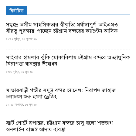
নির্বাচিত
সমুদ্রে অসীম সাহসিকতার স্বীকৃতি: মর্যাদাপূর্ণ ‘আইএমও
বীরত্ব পুরস্কার’ পাচ্ছেন চট্টগ্রাম বন্দরের ক্যাপ্টেন আসিফ
১১:১২ পূর্বাহ্ন, ১০ জুলাই ২৬
সাইবার হামলার ঝুঁকি মোকাবিলায় চট্টগ্রাম বন্দরে অত্যাধুনিক
নিরাপত্তা ব্যবস্থার উদ্বোধন
৮:২৬ পূর্বাহ্ন, ২৯ জুন ২৬
মাতারবাড়ী গভীর সমুদ্র বন্দর চ্যানেল: নিরাপদ জাহাজ
চলাচলে শুরু হলো ড্রেজিং
১০:২৫ অপরাহ্ন, ১৬ জুন ২৬
স্মার্ট পোর্টে রূপান্তর: চট্টগ্রাম বন্দরে চালু হলো শতভাগ
অনলাইন রাজস্ব আদায় ব্যবস্থা