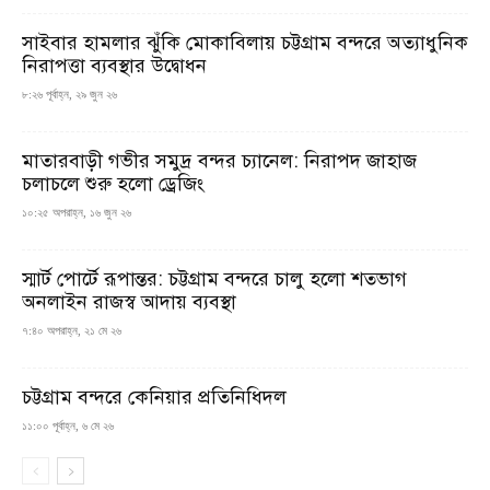
সাইবার হামলার ঝুঁকি মোকাবিলায় চট্টগ্রাম বন্দরে অত্যাধুনিক
নিরাপত্তা ব্যবস্থার উদ্বোধন
৮:২৬ পূর্বাহ্ন, ২৯ জুন ২৬
মাতারবাড়ী গভীর সমুদ্র বন্দর চ্যানেল: নিরাপদ জাহাজ
চলাচলে শুরু হলো ড্রেজিং
১০:২৫ অপরাহ্ন, ১৬ জুন ২৬
স্মার্ট পোর্টে রূপান্তর: চট্টগ্রাম বন্দরে চালু হলো শতভাগ
অনলাইন রাজস্ব আদায় ব্যবস্থা
৭:৪০ অপরাহ্ন, ২১ মে ২৬
চট্টগ্রাম বন্দরে কেনিয়ার প্রতিনিধিদল
১১:০০ পূর্বাহ্ন, ৬ মে ২৬