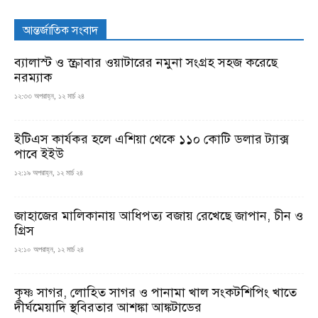
আন্তর্জাতিক সংবাদ
ব্যালাস্ট ও স্ক্রাবার ওয়াটারের নমুনা সংগ্রহ সহজ করেছে
নরম্যাক
১২:৩৩ অপরাহ্ন, ১২ মার্চ ২৪
ইটিএস কার্যকর হলে এশিয়া থেকে ১১০ কোটি ডলার ট্যাক্স
পাবে ইইউ
১২:১৯ অপরাহ্ন, ১২ মার্চ ২৪
জাহাজের মালিকানায় আধিপত্য বজায় রেখেছে জাপান, চীন ও
গ্রিস
১২:১০ অপরাহ্ন, ১২ মার্চ ২৪
কৃষ্ণ সাগর, লোহিত সাগর ও পানামা খাল সংকটশিপিং খাতে
দীর্ঘমেয়াদি স্থবিরতার আশঙ্কা আঙ্কটাডের