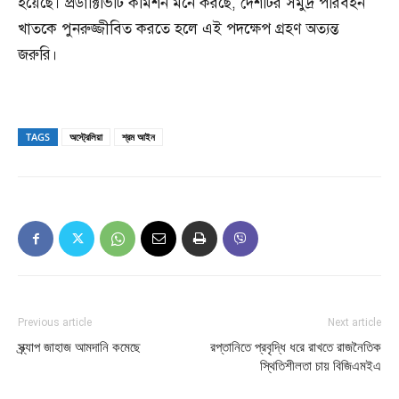
হয়েছে। প্রডাক্টিভিটি কমিশন মনে করছে, দেশটির সমুদ্র পরিবহন
খাতকে পুনরুজ্জীবিত করতে হলে এই পদক্ষেপ গ্রহণ অত্যন্ত
জরুরি।
TAGS
অস্ট্রেলিয়া
শ্রম আইন
Previous article
Next article
স্ক্র্যাপ জাহাজ আমদানি কমেছে
রপ্তানিতে প্রবৃদ্ধি ধরে রাখতে রাজনৈতিক
স্থিতিশীলতা চায় বিজিএমইএ