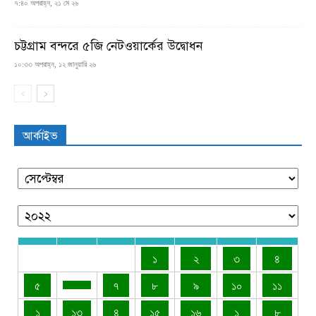
৭:৪০ অপরাহ্ন, ২১ মে ২৬
চট্টগ্রাম বন্দরে ৫জি নেটওয়ার্কের উদ্বোধন
১০:৩৩ অপরাহ্ন, ১২ জানুয়ারি ২৬
আর্কাইভ
১
২
৩
৪
৫
৭
৮
৯
১০
১১
১
১৩
৪
১৫
১৬
১
৮