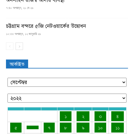
অনলাইন রাজস্ব আদায় ব্যবস্থা
৭:৪০ অপরাহ্ন, ২১ মে ২৬
চট্টগ্রাম বন্দরে ৫জি নেটওয়ার্কের উদ্বোধন
১০:৩৩ অপরাহ্ন, ১২ জানুয়ারি ২৬
আর্কাইভ
১
২
৩
৪
৫
৭
৮
৯
১০
১১