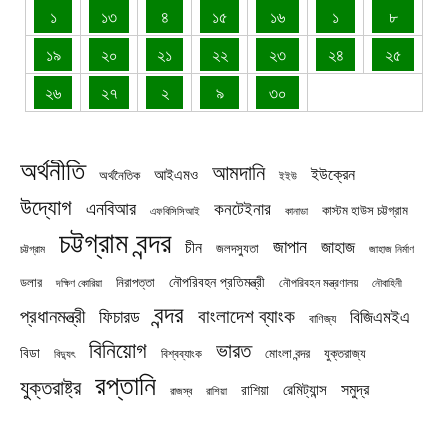
১
১৩
৪
১৫
১৬
১
৮
১৯
২০
২১
২২
২৩
২৪
২৫
২৬
২৭
২
৯
৩০
অর্থনীতি
আমদানি
ইউক্রেন
আইএমও
অর্থনৈতিক
ইইউ
উদ্যোগ
এনবিআর
কনটেইনার
কাস্টম হাউস চট্টগ্রাম
এফবিসিসিআই
কানাডা
চট্টগ্রাম বন্দর
জাপান
জাহাজ
চীন
জলদস্যুতা
চট্টগ্রাম
জাহাজ নির্মাণ
নৌপরিবহন প্রতিমন্ত্রী
নিরাপত্তা
ডলার
নৌপরিবহন মন্ত্রণালয়
নৌবাহিনী
দক্ষিণ কোরিয়া
বন্দর
প্রধানমন্ত্রী
বাংলাদেশ ব্যাংক
ফিচারড
বিজিএমইএ
বাণিজ্য
বিনিয়োগ
ভারত
বিডা
যুক্তরাজ্য
বিশ্বব্যাংক
মোংলা বন্দর
বিদ্যুৎ
রপ্তানি
যুক্তরাষ্ট্র
সমুদ্র
রেমিট্যান্স
রাশিয়া
রাজস্ব
রাশিয়া