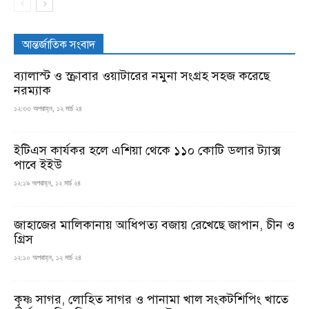
আন্তর্জাতিক সংবাদ
ব্যালাস্ট ও স্ক্রাবার ওয়াটারের নমুনা সংগ্রহ সহজ করেছে
নরম্যাক
১২:৩৩ অপরাহ্ন, ১২ মার্চ ২৪
ইটিএস কার্যকর হলে এশিয়া থেকে ১১০ কোটি ডলার ট্যাক্স
পাবে ইইউ
১২:১৯ অপরাহ্ন, ১২ মার্চ ২৪
জাহাজের মালিকানায় আধিপত্য বজায় রেখেছে জাপান, চীন ও
গ্রিস
১২:১০ অপরাহ্ন, ১২ মার্চ ২৪
কৃষ্ণ সাগর, লোহিত সাগর ও পানামা খাল সংকটশিপিং খাতে