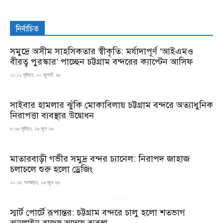
নির্বাচিত
সমুদ্রে অসীম সাহসিকতার স্বীকৃতি: মর্যাদাপূর্ণ ‘আইএমও
বীরত্ব পুরস্কার’ পাচ্ছেন চট্টগ্রাম বন্দরের ক্যাপ্টেন আসিফ
১১:১২ পূর্বাহ্ন, ১০ জুলাই ২৬
সাইবার হামলার ঝুঁকি মোকাবিলায় চট্টগ্রাম বন্দরে অত্যাধুনিক
নিরাপত্তা ব্যবস্থার উদ্বোধন
৮:২৬ পূর্বাহ্ন, ২৯ জুন ২৬
মাতারবাড়ী গভীর সমুদ্র বন্দর চ্যানেল: নিরাপদ জাহাজ
চলাচলে শুরু হলো ড্রেজিং
১০:২৫ অপরাহ্ন, ১৬ জুন ২৬
স্মার্ট পোর্টে রূপান্তর: চট্টগ্রাম বন্দরে চালু হলো শতভাগ