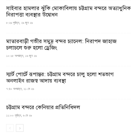
সাইবার হামলার ঝুঁকি মোকাবিলায় চট্টগ্রাম বন্দরে অত্যাধুনিক
নিরাপত্তা ব্যবস্থার উদ্বোধন
৮:২৬ পূর্বাহ্ন, ২৯ জুন ২৬
মাতারবাড়ী গভীর সমুদ্র বন্দর চ্যানেল: নিরাপদ জাহাজ
চলাচলে শুরু হলো ড্রেজিং
১০:২৫ অপরাহ্ন, ১৬ জুন ২৬
স্মার্ট পোর্টে রূপান্তর: চট্টগ্রাম বন্দরে চালু হলো শতভাগ
অনলাইন রাজস্ব আদায় ব্যবস্থা
৭:৪০ অপরাহ্ন, ২১ মে ২৬
চট্টগ্রাম বন্দরে কেনিয়ার প্রতিনিধিদল
১১:০০ পূর্বাহ্ন, ৬ মে ২৬