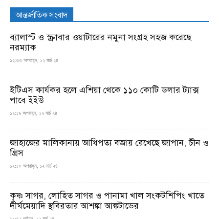
আন্তর্জাতিক সংবাদ
ব্যালাস্ট ও স্ক্রাবার ওয়াটারের নমুনা সংগ্রহ সহজ করেছে
নরম্যাক
১২:৩৩ অপরাহ্ন, ১২ মার্চ ২৪
ইটিএস কার্যকর হলে এশিয়া থেকে ১১০ কোটি ডলার ট্যাক্স
পাবে ইইউ
১২:১৯ অপরাহ্ন, ১২ মার্চ ২৪
জাহাজের মালিকানায় আধিপত্য বজায় রেখেছে জাপান, চীন ও
গ্রিস
১২:১০ অপরাহ্ন, ১২ মার্চ ২৪
কৃষ্ণ সাগর, লোহিত সাগর ও পানামা খাল সংকটশিপিং খাতে
দীর্ঘমেয়াদি স্থবিরতার আশঙ্কা আঙ্কটাডের
১১:৫২ পূর্বাহ্ন, ১২ মার্চ ২৪