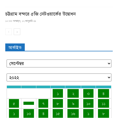
চট্টগ্রাম বন্দরে ৫জি নেটওয়ার্কের উদ্বোধন
১০:৩৩ অপরাহ্ন, ১২ জানুয়ারি ২৬
আর্কাইভ
১
২
৩
৪
৫
৭
৮
৯
১০
১১
১
১৩
৪
১৫
১৬
১
৮