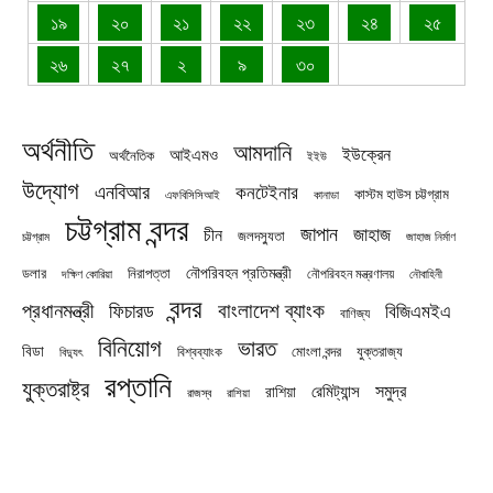
১৯
২০
২১
২২
২৩
২৪
২৫
২৬
২৭
২
৯
৩০
অর্থনীতি
আমদানি
ইউক্রেন
আইএমও
অর্থনৈতিক
ইইউ
উদ্যোগ
এনবিআর
কনটেইনার
কাস্টম হাউস চট্টগ্রাম
এফবিসিসিআই
কানাডা
চট্টগ্রাম বন্দর
জাপান
জাহাজ
চীন
জলদস্যুতা
চট্টগ্রাম
জাহাজ নির্মাণ
নৌপরিবহন প্রতিমন্ত্রী
নিরাপত্তা
ডলার
নৌপরিবহন মন্ত্রণালয়
নৌবাহিনী
দক্ষিণ কোরিয়া
বন্দর
প্রধানমন্ত্রী
বাংলাদেশ ব্যাংক
ফিচারড
বিজিএমইএ
বাণিজ্য
বিনিয়োগ
ভারত
বিডা
যুক্তরাজ্য
বিশ্বব্যাংক
মোংলা বন্দর
বিদ্যুৎ
রপ্তানি
যুক্তরাষ্ট্র
সমুদ্র
রেমিট্যান্স
রাশিয়া
রাজস্ব
রাশিয়া