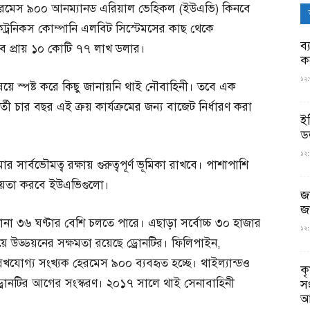
েরমেস ৯০০ আনম্যানড এরিয়াল ভেহিকল (ইউএভি) কিনবে
েকট্রনিকস কোম্পানি এলবিট সিস্টেমসের কাছ থেকে
ব্
ে প্রায় ১০ কোটি ৭৭ লাখ ডলার।
ক
১২:
়ে স্পষ্ট করে কিছু জানায়নি থাই নৌবাহিনী। তবে এক
ী চার বছর এই ক্রয় কার্যক্রমের জন্য বাজেট নির্ধারণ করা
ই
ড
১২:
 সার্বভৌমত্ব রক্ষায় গুরুত্বপূর্ণ ভূমিকা রাখবে। পাশাপাশি
সহায়তা করবে ইউএভিগুলো।
জ
জ
া ৩৬ ঘণ্টার বেশি চলতে পারে। এছাড়া সর্বোচ্চ ৩০ হাজার
১২:
়ে উড্ডয়নের সক্ষমতা রয়েছে ড্রোনটির। ফিলিপাইন,
লেখযোগ্য সংখ্যক হেরমেস ৯০০ ব্যবহৃত হচ্ছে। থাইল্যান্ডও
ক
রোনটির আগের সংস্করণ। ২০১৭ সালে থাই সেনাবাহিনী
স
আ