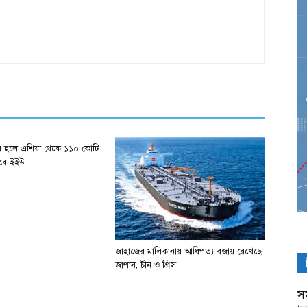
র হলে এশিয়া থেকে ১১০ কোটি
পাবে ইইউ
জাহাজের মালিকানায় আধিপত্য বজায় রেখেছে
জাপান, চীন ও গ্রিস
সম