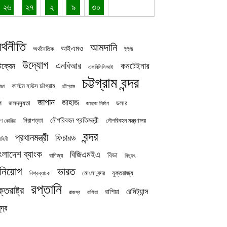
২৬
২৭
২
৯
৩০
র্থনীতি
আমদানি
আইএমও
অর্থনৈতিক
ইইউ
উদ্যোগ
এনবিআর
কনটেইনার
ক্রেন
এফবিসিসিআই
চট্টগ্রাম বন্দর
কাস্টম হাউস চট্টগ্রাম
চট্টগ্রাম
াডা
জাপান
জাহাজ
ন
জলদস্যুতা
ডলার
জাহাজ নির্মাণ
নৌপরিবহন প্রতিমন্ত্রী
নিরাপত্তা
নৌপরিবহন মন্ত্রণালয়
ষিণ কোরিয়া
বন্দর
প্রধানমন্ত্রী
ফিচারড
াহিনী
ংলাদেশ ব্যাংক
বিজিএমইএ
বিডা
বাণিজ্য
বিদ্যুৎ
িনিয়োগ
ভারত
যুক্তরাজ্য
বিশ্বব্যাংক
মোংলা বন্দর
রপ্তানি
ক্তরাষ্ট্র
রেমিট্যান্স
রাশিয়া
রাজস্ব
রাশিয়া
দ্র