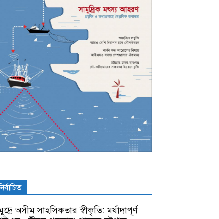
নির্বাচিত
ুদ্রে অসীম সাহসিকতার স্বীকৃতি: মর্যাদাপূর্ণ