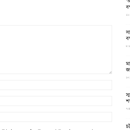
‘আ
ব
১১:
স
বন
৮:২৬
ম
জ
১০:
স্
শ
৭:৪
চট