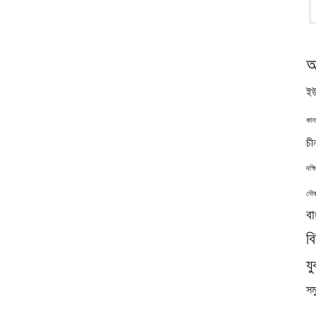
অ
ইউ
কান
চী
দক্
নৌব
বা
ব
যু
সমু