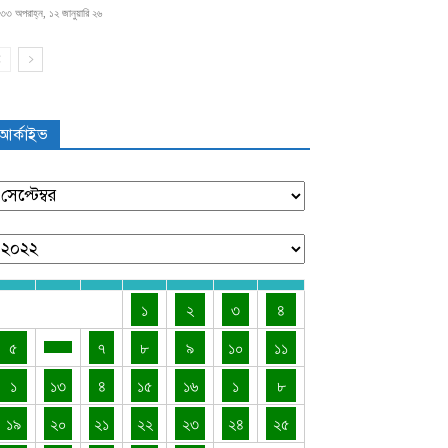
৩৩ অপরাহ্ন, ১২ জানুয়ারি ২৬
আর্কাইভ
১
২
৩
৪
৫
৭
৮
৯
১০
১১
১
১৩
৪
১৫
১৬
১
৮
১৯
২০
২১
২২
২৩
২৪
২৫