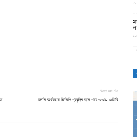
১১:৫
মধ
প
৬:৩
Next article
িত
চলতি অর্থবছরে জিডিপি প্রবৃদ্ধি হতে পারে ৬.৬%: এডিবি