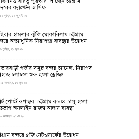
ইএমও বীরত্ব পুরস্কার’ পাচ্ছেন চট্টগ্রাম
ন্দরের ক্যাপ্টেন আসিফ
১২ পূর্বাহ্ন, ১০ জুলাই ২৬
াইবার হামলার ঝুঁকি মোকাবিলায় চট্টগ্রাম
্দরে অত্যাধুনিক নিরাপত্তা ব্যবস্থার উদ্বোধন
 পূর্বাহ্ন, ২৯ জুন ২৬
াতারবাড়ী গভীর সমুদ্র বন্দর চ্যানেল: নিরাপদ
াহাজ চলাচলে শুরু হলো ড্রেজিং
২৫ অপরাহ্ন, ১৬ জুন ২৬
মার্ট পোর্টে রূপান্তর: চট্টগ্রাম বন্দরে চালু হলো
তভাগ অনলাইন রাজস্ব আদায় ব্যবস্থা
০ অপরাহ্ন, ২১ মে ২৬
্টগ্রাম বন্দরে ৫জি নেটওয়ার্কের উদ্বোধন