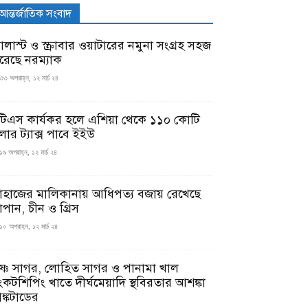
আন্তর্জাতিক সংবাদ
যালাস্ট ও স্ক্রাবার ওয়াটারের নমুনা সংগ্রহ সহজ
রেছে নরম্যাক
৩৩ অপরাহ্ন, ১২ মার্চ ২৪
টিএস কার্যকর হলে এশিয়া থেকে ১১০ কোটি
লার ট্যাক্স পাবে ইইউ
১৯ অপরাহ্ন, ১২ মার্চ ২৪
াহাজের মালিকানায় আধিপত্য বজায় রেখেছে
াপান, চীন ও গ্রিস
১০ অপরাহ্ন, ১২ মার্চ ২৪
ৃষ্ণ সাগর, লোহিত সাগর ও পানামা খাল
ংকটশিপিং খাতে দীর্ঘমেয়াদি স্থবিরতার আশঙ্কা
ঙ্কটাডের