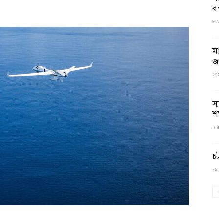
বন
৮:২৬
ম
জ
১০:
স্
শ
৭:৪
চট
১১:০