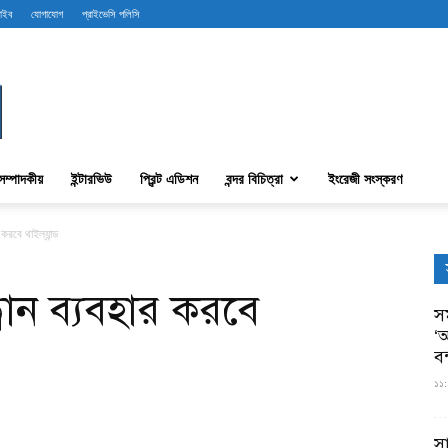
রাইব
যোগাযোগ
প্রাইভেসি পলিসি
সম্পাদকীয়
ইন্টারভিউ
প্রিন্ট এডিশন
বন্দর বিচিত্রা
ইংরেজী সংস্করণ
করবে থাইল্যান্ড
রোন ব্যবহার করবে
সম
‘আ
ব
১১:
স