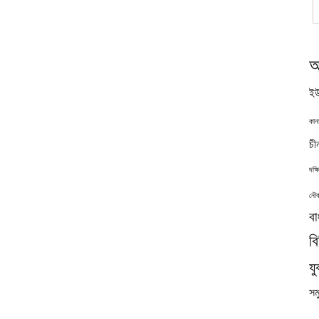
অ
ইউ
কান
চী
দক্
নৌব
বা
ব
যু
সমু