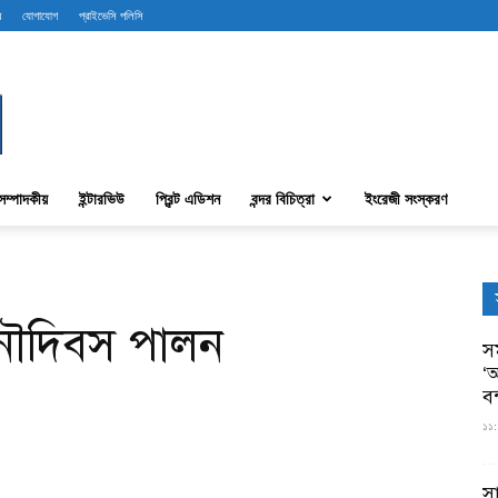
ব
যোগাযোগ
প্রাইভেসি পলিসি
সম্পাদকীয়
ইন্টারভিউ
প্রিন্ট এডিশন
বন্দর বিচিত্রা
ইংরেজী সংস্করণ
্ব নৌদিবস পালন
সম
‘আ
ব
১১:
স