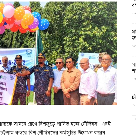
বন
৮:২৬
ম
জ
১০:
স্
শ
৭:৪
চট
১১:০
রতিপাদ্যকে সামনে রেখে বিশ্বজুড়ে পালিত হচ্ছে নৌদিবস। এরই
ট্টগ্রাম বন্দরে বিশ্ব নৌদিবসের কর্মসূচির উদ্বোধন করেন