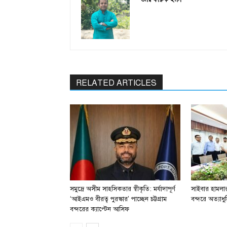
RELATED ARTICLES
সমুদ্রে অসীম সাহসিকতার স্বীকৃতি: মর্যাদাপূর্ণ
সাইবার হামলার 
‘আইএমও বীরত্ব পুরস্কার’ পাচ্ছেন চট্টগ্রাম
বন্দরে অত্যাধুন
বন্দরের ক্যাপ্টেন আসিফ