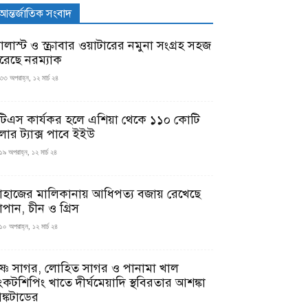
আন্তর্জাতিক সংবাদ
যালাস্ট ও স্ক্রাবার ওয়াটারের নমুনা সংগ্রহ সহজ
রেছে নরম্যাক
৩৩ অপরাহ্ন, ১২ মার্চ ২৪
টিএস কার্যকর হলে এশিয়া থেকে ১১০ কোটি
লার ট্যাক্স পাবে ইইউ
১৯ অপরাহ্ন, ১২ মার্চ ২৪
াহাজের মালিকানায় আধিপত্য বজায় রেখেছে
াপান, চীন ও গ্রিস
১০ অপরাহ্ন, ১২ মার্চ ২৪
ৃষ্ণ সাগর, লোহিত সাগর ও পানামা খাল
ংকটশিপিং খাতে দীর্ঘমেয়াদি স্থবিরতার আশঙ্কা
ঙ্কটাডের