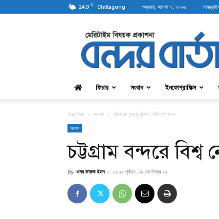
C
24.9
শুক্রবার, আগস্ট ৭, ২০২৬
সাবস্ক্রাই
Chittagong
বন্দরবার্তা
ফিচার
সংবাদ
ইনফোগ্রাফিক্স
Home
সংবাদ
চট্টগ্রাম বন্দরে বিশ্ব নৌদিবস পালন
সংবাদ
চট্টগ্রাম বন্দরে বিশ
By
ওমর ফারুক ইমন
-
১১:২২ পূর্বাহ্ন, ২৯ সেপ্টেম্বর ২২