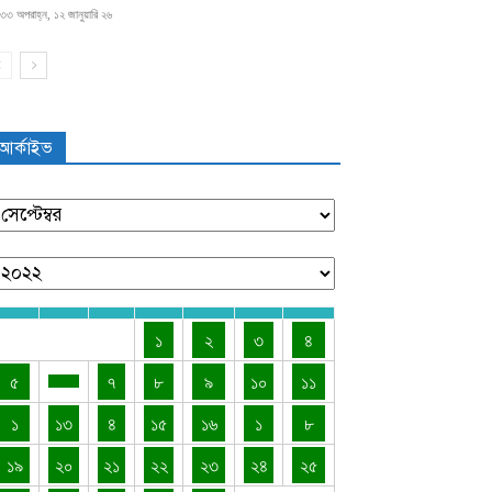
৩৩ অপরাহ্ন, ১২ জানুয়ারি ২৬
আর্কাইভ
১
২
৩
৪
৫
৭
৮
৯
১০
১১
১
১৩
৪
১৫
১৬
১
৮
১৯
২০
২১
২২
২৩
২৪
২৫