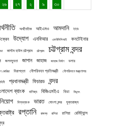
২৬
২৭
২
৯
৩০
র্থনীতি
আমদানি
আইএমও
অর্থনৈতিক
ইইউ
উদ্যোগ
এনবিআর
কনটেইনার
ক্রেন
এফবিসিসিআই
চট্টগ্রাম বন্দর
কাস্টম হাউস চট্টগ্রাম
চট্টগ্রাম
াডা
জাপান
জাহাজ
ন
জলদস্যুতা
ডলার
জাহাজ নির্মাণ
নৌপরিবহন প্রতিমন্ত্রী
নিরাপত্তা
নৌপরিবহন মন্ত্রণালয়
ষিণ কোরিয়া
বন্দর
প্রধানমন্ত্রী
ফিচারড
াহিনী
ংলাদেশ ব্যাংক
বিজিএমইএ
বিডা
বাণিজ্য
বিদ্যুৎ
িনিয়োগ
ভারত
যুক্তরাজ্য
বিশ্বব্যাংক
মোংলা বন্দর
রপ্তানি
ক্তরাষ্ট্র
রেমিট্যান্স
রাশিয়া
রাজস্ব
রাশিয়া
দ্র