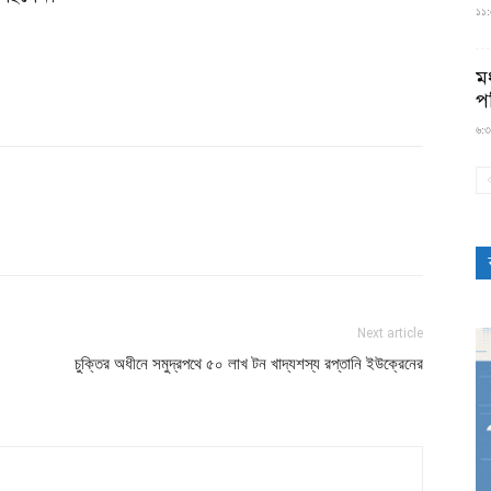
১১:৫
মধ
প
৬:৩
Next article
চুক্তির অধীনে সমুদ্রপথে ৫০ লাখ টন খাদ্যশস্য রপ্তানি ইউক্রেনের