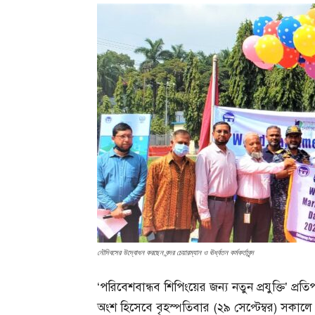
নৌদিবসের উদ্বোধন করছেন বন্দর চেয়ারম্যান ও ঊর্ধ্বতন কর্মকর্তাবৃন্দ
‘পরিবেশবান্ধব শিপিংয়ের জন্য নতুন প্রযুক্তি’ প্
অংশ হিসেবে বৃহস্পতিবার (২৯ সেপ্টেম্বর) সকালে চ