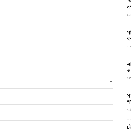
‘আ
ব
১১:
স
বন
৮:২৬
ম
জ
১০:
স্
শ
৭:৪
চট