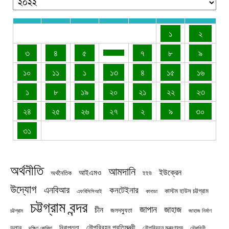
১
২
৩
৪
৫
৭
৮
৯
১০
১১
১
১৩
৪
১৫
১৬
১
৮
১৯
২০
২১
২২
২৩
২৪
২৫
২৬
২৭
২
৯
৩০
৩১
অর্থনীতি
আমদানি
ইউক্রেন
আইএমও
অর্থনৈতিক
ইইউ
উদ্যোগ
এনবিআর
কনটেইনার
কাস্টম হাউস চট্টগ্রাম
এফবিসিসিআই
কানাডা
চট্টগ্রাম বন্দর
জাপান
জাহাজ
চীন
জলদস্যুতা
চট্টগ্রাম
জাহাজ নির্মাণ
নৌপরিবহন প্রতিমন্ত্রী
নিরাপত্তা
ডলার
নৌপরিবহন মন্ত্রণালয়
নৌবাহিনী
দক্ষিণ কোরিয়া