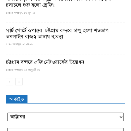
চলাচলে শুরু হলো ড্রেজিং
১০:২৫ অপরাহ্ন, ১৬ জুন ২৬
স্মার্ট পোর্টে রূপান্তর: চট্টগ্রাম বন্দরে চালু হলো শতভাগ
অনলাইন রাজস্ব আদায় ব্যবস্থা
৭:৪০ অপরাহ্ন, ২১ মে ২৬
চট্টগ্রাম বন্দরে ৫জি নেটওয়ার্কের উদ্বোধন
১০:৩৩ অপরাহ্ন, ১২ জানুয়ারি ২৬
আর্কাইভ