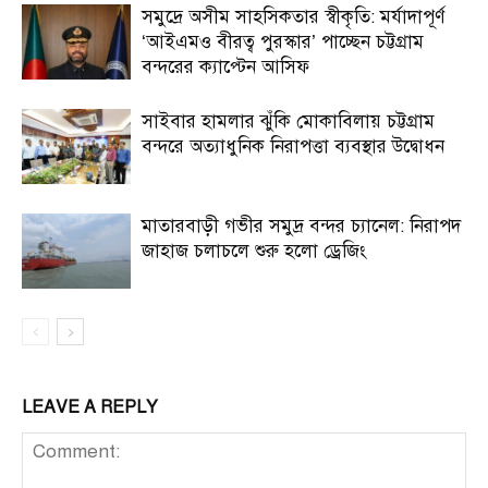
সমুদ্রে অসীম সাহসিকতার স্বীকৃতি: মর্যাদাপূর্ণ
‘আইএমও বীরত্ব পুরস্কার’ পাচ্ছেন চট্টগ্রাম
বন্দরের ক্যাপ্টেন আসিফ
সাইবার হামলার ঝুঁকি মোকাবিলায় চট্টগ্রাম
বন্দরে অত্যাধুনিক নিরাপত্তা ব্যবস্থার উদ্বোধন
মাতারবাড়ী গভীর সমুদ্র বন্দর চ্যানেল: নিরাপদ
জাহাজ চলাচলে শুরু হলো ড্রেজিং
LEAVE A REPLY