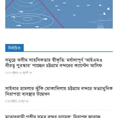
নির্বাচিত
সমুদ্রে অসীম সাহসিকতার স্বীকৃতি: মর্যাদাপূর্ণ ‘আইএমও
বীরত্ব পুরস্কার’ পাচ্ছেন চট্টগ্রাম বন্দরের ক্যাপ্টেন আসিফ
১১:১২ পূর্বাহ্ন, ১০ জুলাই ২৬
সাইবার হামলার ঝুঁকি মোকাবিলায় চট্টগ্রাম বন্দরে অত্যাধুনিক
নিরাপত্তা ব্যবস্থার উদ্বোধন
৮:২৬ পূর্বাহ্ন, ২৯ জুন ২৬
মাতারবাড়ী গভীর সমুদ্র বন্দর চ্যানেল: নিরাপদ জাহাজ