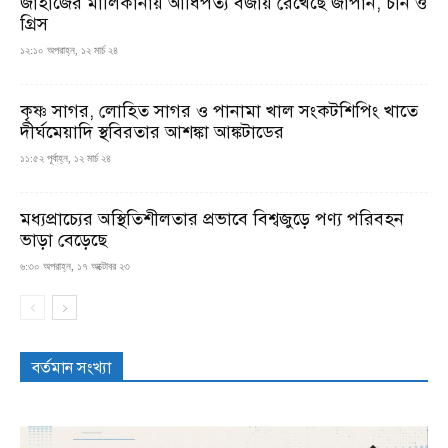
জাহাজের মালিকানায় আধিপত্য বজায় রেখেছে জাপান, চীন ও
গ্রিস
১২:১০ অপরাহ্ন, ১২ মার্চ ২৪
কৃষ্ণ সাগর, লোহিত সাগর ও পানামা খাল সংকটশিপিং খাতে
দীর্ঘমেয়াদি স্থবিরতার আশঙ্কা আঙ্কটাডের
১১:৫২ পূর্বাহ্ন, ১২ মার্চ ২৪
মধ্যপ্রাচ্যের অস্থিতিশীলতার প্রভাবে বিশ্বজুড়ে পণ্য পরিবহন
ভাড়া বেড়েছে
৬:৩০ অপরাহ্ন, ১৭ অক্টোবর ২৩
বর্তমান সংখ্যা