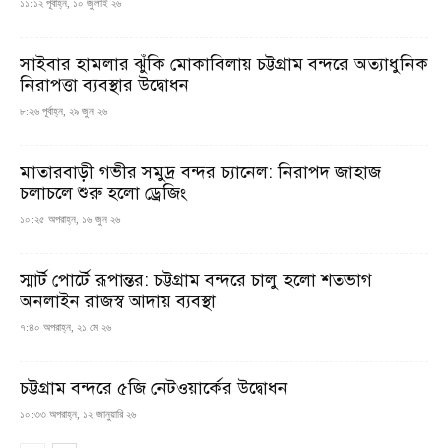
১১:১২ পূর্বাহ্ন, ১০ জুলাই ২৬
সাইবার হামলার ঝুঁকি মোকাবিলায় চট্টগ্রাম বন্দরে অত্যাধুনিক
নিরাপত্তা ব্যবস্থার উদ্বোধন
৮:২৬ পূর্বাহ্ন, ২৯ জুন ২৬
মাতারবাড়ী গভীর সমুদ্র বন্দর চ্যানেল: নিরাপদ জাহাজ
চলাচলে শুরু হলো ড্রেজিং
১০:২৫ অপরাহ্ন, ১৬ জুন ২৬
স্মার্ট পোর্টে রূপান্তর: চট্টগ্রাম বন্দরে চালু হলো শতভাগ
অনলাইন রাজস্ব আদায় ব্যবস্থা
৭:৪০ অপরাহ্ন, ২১ মে ২৬
চট্টগ্রাম বন্দরে ৫জি নেটওয়ার্কের উদ্বোধন
১০:৩৩ অপরাহ্ন, ১২ জানুয়ারি ২৬