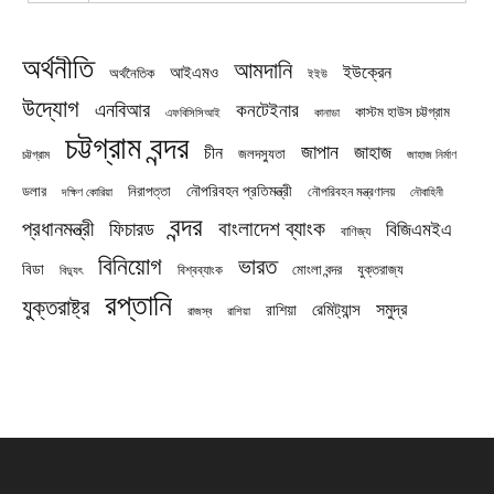
অর্থনীতি
আমদানি
ইউক্রেন
আইএমও
অর্থনৈতিক
ইইউ
উদ্যোগ
এনবিআর
কনটেইনার
কাস্টম হাউস চট্টগ্রাম
এফবিসিসিআই
কানাডা
চট্টগ্রাম বন্দর
জাপান
জাহাজ
চীন
জলদস্যুতা
চট্টগ্রাম
জাহাজ নির্মাণ
নৌপরিবহন প্রতিমন্ত্রী
নিরাপত্তা
ডলার
নৌপরিবহন মন্ত্রণালয়
নৌবাহিনী
দক্ষিণ কোরিয়া
বন্দর
প্রধানমন্ত্রী
বাংলাদেশ ব্যাংক
ফিচারড
বিজিএমইএ
বাণিজ্য
বিনিয়োগ
ভারত
বিডা
যুক্তরাজ্য
বিশ্বব্যাংক
মোংলা বন্দর
বিদ্যুৎ
রপ্তানি
যুক্তরাষ্ট্র
সমুদ্র
রেমিট্যান্স
রাশিয়া
রাজস্ব
রাশিয়া