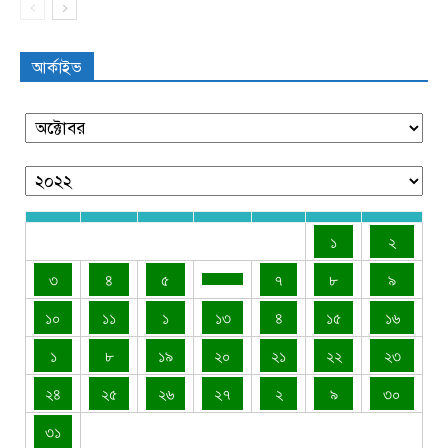
আর্কাইভ
১
২
৩
৪
৫
৭
৮
৯
১০
১১
১
১৩
৪
১৫
১৬
১
৮
১৯
২০
২১
২২
২৩
২৪
২৫
২৬
২৭
২
৯
৩০
৩১