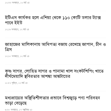
১২:৩৩ অপরাহ্ন, ১২ মার্চ ২৪
ইটিএস কার্যকর হলে এশিয়া থেকে ১১০ কোটি ডলার ট্যাক্স
পাবে ইইউ
১২:১৯ অপরাহ্ন, ১২ মার্চ ২৪
জাহাজের মালিকানায় আধিপত্য বজায় রেখেছে জাপান, চীন ও
গ্রিস
১২:১০ অপরাহ্ন, ১২ মার্চ ২৪
কৃষ্ণ সাগর, লোহিত সাগর ও পানামা খাল সংকটশিপিং খাতে
দীর্ঘমেয়াদি স্থবিরতার আশঙ্কা আঙ্কটাডের
১১:৫২ পূর্বাহ্ন, ১২ মার্চ ২৪
মধ্যপ্রাচ্যের অস্থিতিশীলতার প্রভাবে বিশ্বজুড়ে পণ্য পরিবহন
ভাড়া বেড়েছে
৬:৩০ অপরাহ্ন, ১৭ অক্টোবর ২৩