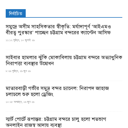
নির্বাচিত
সমুদ্রে অসীম সাহসিকতার স্বীকৃতি: মর্যাদাপূর্ণ ‘আইএমও
বীরত্ব পুরস্কার’ পাচ্ছেন চট্টগ্রাম বন্দরের ক্যাপ্টেন আসিফ
১১:১২ পূর্বাহ্ন, ১০ জুলাই ২৬
সাইবার হামলার ঝুঁকি মোকাবিলায় চট্টগ্রাম বন্দরে অত্যাধুনিক
নিরাপত্তা ব্যবস্থার উদ্বোধন
৮:২৬ পূর্বাহ্ন, ২৯ জুন ২৬
মাতারবাড়ী গভীর সমুদ্র বন্দর চ্যানেল: নিরাপদ জাহাজ
চলাচলে শুরু হলো ড্রেজিং
১০:২৫ অপরাহ্ন, ১৬ জুন ২৬
স্মার্ট পোর্টে রূপান্তর: চট্টগ্রাম বন্দরে চালু হলো শতভাগ
অনলাইন রাজস্ব আদায় ব্যবস্থা