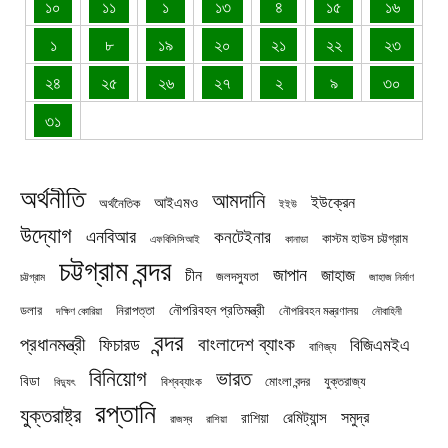
১০
১১
১
১৩
৪
১৫
১৬
১
৮
১৯
২০
২১
২২
২৩
২৪
২৫
২৬
২৭
২
৯
৩০
৩১
অর্থনীতি
আমদানি
ইউক্রেন
আইএমও
অর্থনৈতিক
ইইউ
উদ্যোগ
এনবিআর
কনটেইনার
কাস্টম হাউস চট্টগ্রাম
এফবিসিসিআই
কানাডা
চট্টগ্রাম বন্দর
জাপান
জাহাজ
চীন
জলদস্যুতা
চট্টগ্রাম
জাহাজ নির্মাণ
নৌপরিবহন প্রতিমন্ত্রী
নিরাপত্তা
ডলার
নৌপরিবহন মন্ত্রণালয়
নৌবাহিনী
দক্ষিণ কোরিয়া
বন্দর
প্রধানমন্ত্রী
বাংলাদেশ ব্যাংক
ফিচারড
বিজিএমইএ
বাণিজ্য
বিনিয়োগ
ভারত
বিডা
যুক্তরাজ্য
বিশ্বব্যাংক
মোংলা বন্দর
বিদ্যুৎ
রপ্তানি
যুক্তরাষ্ট্র
সমুদ্র
রেমিট্যান্স
রাশিয়া
রাজস্ব
রাশিয়া