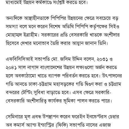
মাধ্যমেই উন্নয়ন কর্মকাণ্ডে সংশ্লিষ্ট করতে হবে।
অন্যদিকে আস্থাহীনতাকে পিপিপির উন্নয়নের ক্ষেত্রে সবচেয়ে বড়
সমস্যা বলে মনে করেন বিশেষ অতিথি পিপিপি কর্তৃপক্ষের সিইও
মোহাম্মদ ইব্রাহীম। সরকারের প্রতি বেসরকারি খাতকে অংশীদার
হিসেবে দেখার মনোভাব তৈরি করার আহ্বান জানান তিনি।
এফবিসিসিআই সভাপতি মো. জসিম উদ্দিন বলেন, ২০৩১ ও
২০৪১ সাল নাগাদ বাংলাদেশের উন্নয়ন লক্ষ্যগুলো অর্জন করতে
হলে অবকাঠামো খাতে ব্যাপক পরিবর্তন করতে হবে। উৎপাদনের
গতি আনতে ঢাকা-চট্টগ্রাম মহাসড়কের গতি দ্বিগুণ করা ও চট্টগ্রাম
বন্দরের টেস্টিং সুবিধা বাড়াতে হবে। এসব ক্ষেত্রে সরকারি-
বেসরকারি অংশীদারিত্ব কার্যকর ভূমিকা পালন করতে পারে।
সেমিনারে মূল প্রবন্ধ উপস্থাপন করেন ফরেইন ইনভেস্টরস চেম্বার
অব কমার্স অ্যান্ড ইন্ডাস্ট্রির (ফিকি) সভাপতি নাসের এজাজ