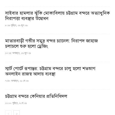
সাইবার হামলার ঝুঁকি মোকাবিলায় চট্টগ্রাম বন্দরে অত্যাধুনিক
নিরাপত্তা ব্যবস্থার উদ্বোধন
৮:২৬ পূর্বাহ্ন, ২৯ জুন ২৬
মাতারবাড়ী গভীর সমুদ্র বন্দর চ্যানেল: নিরাপদ জাহাজ
চলাচলে শুরু হলো ড্রেজিং
১০:২৫ অপরাহ্ন, ১৬ জুন ২৬
স্মার্ট পোর্টে রূপান্তর: চট্টগ্রাম বন্দরে চালু হলো শতভাগ
অনলাইন রাজস্ব আদায় ব্যবস্থা
৭:৪০ অপরাহ্ন, ২১ মে ২৬
চট্টগ্রাম বন্দরে কেনিয়ার প্রতিনিধিদল
১১:০০ পূর্বাহ্ন, ৬ মে ২৬