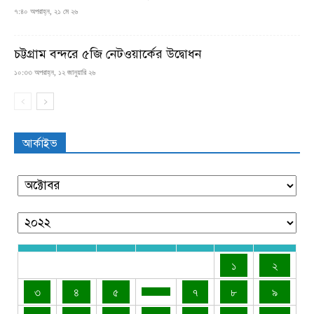
৭:৪০ অপরাহ্ন, ২১ মে ২৬
চট্টগ্রাম বন্দরে ৫জি নেটওয়ার্কের উদ্বোধন
১০:৩৩ অপরাহ্ন, ১২ জানুয়ারি ২৬
আর্কাইভ
১
২
৩
৪
৫
৭
৮
৯