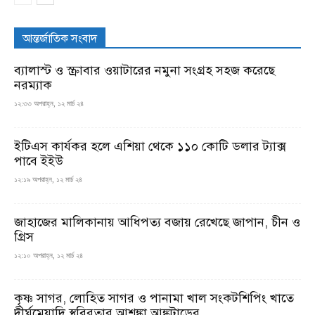
আন্তর্জাতিক সংবাদ
ব্যালাস্ট ও স্ক্রাবার ওয়াটারের নমুনা সংগ্রহ সহজ করেছে
নরম্যাক
১২:৩৩ অপরাহ্ন, ১২ মার্চ ২৪
ইটিএস কার্যকর হলে এশিয়া থেকে ১১০ কোটি ডলার ট্যাক্স
পাবে ইইউ
১২:১৯ অপরাহ্ন, ১২ মার্চ ২৪
জাহাজের মালিকানায় আধিপত্য বজায় রেখেছে জাপান, চীন ও
গ্রিস
১২:১০ অপরাহ্ন, ১২ মার্চ ২৪
কৃষ্ণ সাগর, লোহিত সাগর ও পানামা খাল সংকটশিপিং খাতে
দীর্ঘমেয়াদি স্থবিরতার আশঙ্কা আঙ্কটাডের