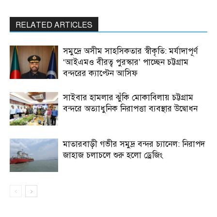
RELATED ARTICLES
সমুদ্রে অসীম সাহসিকতার স্বীকৃতি: মর্যাদাপূর্ণ
‘আইএমও বীরত্ব পুরস্কার’ পাচ্ছেন চট্টগ্রাম
বন্দরের ক্যাপ্টেন আসিফ
সাইবার হামলার ঝুঁকি মোকাবিলায় চট্টগ্রাম
বন্দরে অত্যাধুনিক নিরাপত্তা ব্যবস্থার উদ্বোধন
মাতারবাড়ী গভীর সমুদ্র বন্দর চ্যানেল: নিরাপদ
জাহাজ চলাচলে শুরু হলো ড্রেজিং