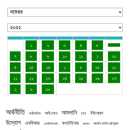
১
২
৩
৪
৫
৭
৮
৯
১০
১১
১
১৩
৪
১৫
১৬
১
৮
১৯
২০
২১
২২
২৩
২৪
২৫
২৬
২৭
২
৯
৩০
অর্থনীতি
আমদানি
ইউক্রেন
আইএমও
অর্থনৈতিক
ইইউ
উদ্যোগ
এনবিআর
কনটেইনার
কাস্টম হাউস চট্টগ্রাম
এফবিসিসিআই
কানাডা