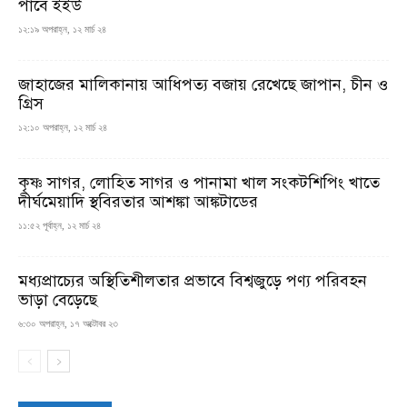
পাবে ইইউ
১২:১৯ অপরাহ্ন, ১২ মার্চ ২৪
জাহাজের মালিকানায় আধিপত্য বজায় রেখেছে জাপান, চীন ও
গ্রিস
১২:১০ অপরাহ্ন, ১২ মার্চ ২৪
কৃষ্ণ সাগর, লোহিত সাগর ও পানামা খাল সংকটশিপিং খাতে
দীর্ঘমেয়াদি স্থবিরতার আশঙ্কা আঙ্কটাডের
১১:৫২ পূর্বাহ্ন, ১২ মার্চ ২৪
মধ্যপ্রাচ্যের অস্থিতিশীলতার প্রভাবে বিশ্বজুড়ে পণ্য পরিবহন
ভাড়া বেড়েছে
৬:৩০ অপরাহ্ন, ১৭ অক্টোবর ২৩