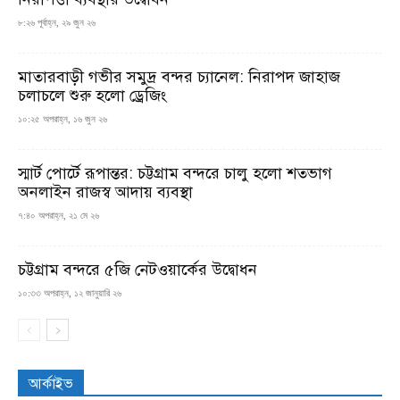
৮:২৬ পূর্বাহ্ন, ২৯ জুন ২৬
মাতারবাড়ী গভীর সমুদ্র বন্দর চ্যানেল: নিরাপদ জাহাজ
চলাচলে শুরু হলো ড্রেজিং
১০:২৫ অপরাহ্ন, ১৬ জুন ২৬
স্মার্ট পোর্টে রূপান্তর: চট্টগ্রাম বন্দরে চালু হলো শতভাগ
অনলাইন রাজস্ব আদায় ব্যবস্থা
৭:৪০ অপরাহ্ন, ২১ মে ২৬
চট্টগ্রাম বন্দরে ৫জি নেটওয়ার্কের উদ্বোধন
১০:৩৩ অপরাহ্ন, ১২ জানুয়ারি ২৬
আর্কাইভ