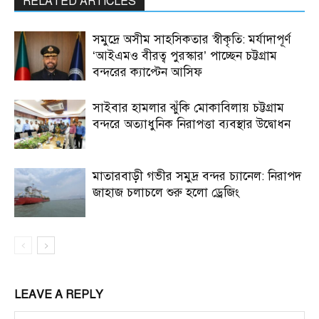
RELATED ARTICLES
সমুদ্রে অসীম সাহসিকতার স্বীকৃতি: মর্যাদাপূর্ণ
‘আইএমও বীরত্ব পুরস্কার’ পাচ্ছেন চট্টগ্রাম
বন্দরের ক্যাপ্টেন আসিফ
সাইবার হামলার ঝুঁকি মোকাবিলায় চট্টগ্রাম
বন্দরে অত্যাধুনিক নিরাপত্তা ব্যবস্থার উদ্বোধন
মাতারবাড়ী গভীর সমুদ্র বন্দর চ্যানেল: নিরাপদ
জাহাজ চলাচলে শুরু হলো ড্রেজিং
LEAVE A REPLY