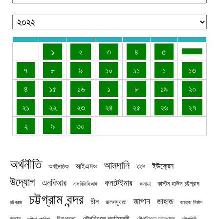
১
২
৩
৪
৫
৭
৮
৯
১০
১১
১
১৩
৪
১৫
১৬
১
৮
১৯
২০
২১
২২
২৩
২৪
২৫
২৬
২৭
২
৯
৩০
অর্থনীতি
আমদানি
ইউক্রেন
আইএমও
অর্থনৈতিক
ইইউ
উদ্যোগ
এনবিআর
কনটেইনার
কাস্টম হাউস চট্টগ্রাম
এফবিসিসিআই
কানাডা
চট্টগ্রাম বন্দর
জাপান
জাহাজ
চীন
জলদস্যুতা
চট্টগ্রাম
জাহাজ নির্মাণ
নৌপরিবহন প্রতিমন্ত্রী
নিরাপত্তা
ডলার
নৌপরিবহন মন্ত্রণালয়
নৌবাহিনী