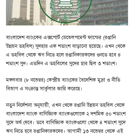
বাংলাদেশ ব্যাংকের এক্সপোর্ট ডেভেলপমেন্ট ফান্ডের (রপ্তানি
উন্নয়ন তহবিল) সুদহার এক শতাংশ বাড়া‌নো হয়েছে। এখন থেকে
এ তহবিল থেকে ঋণ নি‌তে হ‌লে রপ্তানিকারকদের গুনতে হ‌বে ৪
শতাংশ সুদ। এত‌দিন এ তহবিলের সু‌দের হার ছিল ৩ শতাংশ।
মঙ্গলবার (৮ ন‌ভেম্বর) কেন্দ্রীয় ব্যাংকের বৈদেশিক মুদ্রা ও নীতি
বিভাগ এ সংক্রান্ত সার্কুলার জারি করেছে।
নতুন নির্দেশনা অনুযায়ী, এখন থেকে রপ্তানি উন্নয়ন তহবিল থেকে
বাংলাদেশ ব্যাংক বাণিজ্যিক ব্যাংকগুলোকে ২ দশমিক ৫০ শতাংশ
সুদে অর্থ দেবে। তবে বাণিজ্যিক ব্যাংকগুলো থেকে ৪ শতাংশ সুদে
ঋণ নিতে হ‌বে রপ্তানিকারকদের। আগামী ১৩ নভেম্বর থে‌কে এই