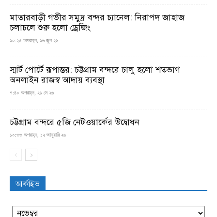
মাতারবাড়ী গভীর সমুদ্র বন্দর চ্যানেল: নিরাপদ জাহাজ
চলাচলে শুরু হলো ড্রেজিং
১০:২৫ অপরাহ্ন, ১৬ জুন ২৬
স্মার্ট পোর্টে রূপান্তর: চট্টগ্রাম বন্দরে চালু হলো শতভাগ
অনলাইন রাজস্ব আদায় ব্যবস্থা
৭:৪০ অপরাহ্ন, ২১ মে ২৬
চট্টগ্রাম বন্দরে ৫জি নেটওয়ার্কের উদ্বোধন
১০:৩৩ অপরাহ্ন, ১২ জানুয়ারি ২৬
আর্কাইভ