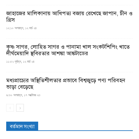
জাহাজের মালিকানায় আধিপত্য বজায় রেখেছে জাপান, চীন ও
গ্রিস
১২:১০ অপরাহ্ন, ১২ মার্চ ২৪
কৃষ্ণ সাগর, লোহিত সাগর ও পানামা খাল সংকটশিপিং খাতে
দীর্ঘমেয়াদি স্থবিরতার আশঙ্কা আঙ্কটাডের
১১:৫২ পূর্বাহ্ন, ১২ মার্চ ২৪
মধ্যপ্রাচ্যের অস্থিতিশীলতার প্রভাবে বিশ্বজুড়ে পণ্য পরিবহন
ভাড়া বেড়েছে
৬:৩০ অপরাহ্ন, ১৭ অক্টোবর ২৩
বর্তমান সংখ্যা