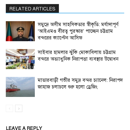
RELATED ARTICLES
সমুদ্রে অসীম সাহসিকতার স্বীকৃতি: মর্যাদাপূর্ণ
‘আইএমও বীরত্ব পুরস্কার’ পাচ্ছেন চট্টগ্রাম
বন্দরের ক্যাপ্টেন আসিফ
সাইবার হামলার ঝুঁকি মোকাবিলায় চট্টগ্রাম
বন্দরে অত্যাধুনিক নিরাপত্তা ব্যবস্থার উদ্বোধন
মাতারবাড়ী গভীর সমুদ্র বন্দর চ্যানেল: নিরাপদ
জাহাজ চলাচলে শুরু হলো ড্রেজিং
LEAVE A REPLY