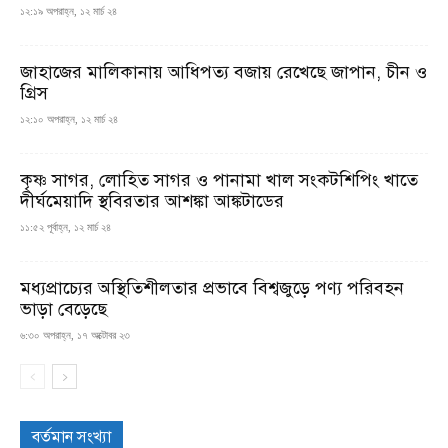
১২:১৯ অপরাহ্ন, ১২ মার্চ ২৪
জাহাজের মালিকানায় আধিপত্য বজায় রেখেছে জাপান, চীন ও
গ্রিস
১২:১০ অপরাহ্ন, ১২ মার্চ ২৪
কৃষ্ণ সাগর, লোহিত সাগর ও পানামা খাল সংকটশিপিং খাতে
দীর্ঘমেয়াদি স্থবিরতার আশঙ্কা আঙ্কটাডের
১১:৫২ পূর্বাহ্ন, ১২ মার্চ ২৪
মধ্যপ্রাচ্যের অস্থিতিশীলতার প্রভাবে বিশ্বজুড়ে পণ্য পরিবহন
ভাড়া বেড়েছে
৬:৩০ অপরাহ্ন, ১৭ অক্টোবর ২৩
বর্তমান সংখ্যা