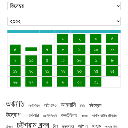
১
২
৩
৪
৫
৭
৮
৯
১০
১১
১
১৩
৪
১৫
১৬
১
৮
১৯
২০
২১
২২
২৩
২৪
২৫
২৬
২৭
২
৯
৩০
৩১
অর্থনীতি
আমদানি
ইউক্রেন
আইএমও
অর্থনৈতিক
ইইউ
উদ্যোগ
এনবিআর
কনটেইনার
কাস্টম হাউস চট্টগ্রাম
এফবিসিসিআই
কানাডা
চট্টগ্রাম বন্দর
জাপান
জাহাজ
চীন
জলদস্যুতা
চট্টগ্রাম
জাহাজ নির্মাণ