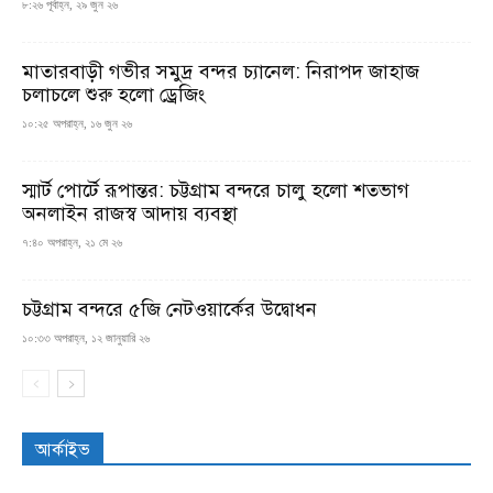
৮:২৬ পূর্বাহ্ন, ২৯ জুন ২৬
মাতারবাড়ী গভীর সমুদ্র বন্দর চ্যানেল: নিরাপদ জাহাজ
চলাচলে শুরু হলো ড্রেজিং
১০:২৫ অপরাহ্ন, ১৬ জুন ২৬
স্মার্ট পোর্টে রূপান্তর: চট্টগ্রাম বন্দরে চালু হলো শতভাগ
অনলাইন রাজস্ব আদায় ব্যবস্থা
৭:৪০ অপরাহ্ন, ২১ মে ২৬
চট্টগ্রাম বন্দরে ৫জি নেটওয়ার্কের উদ্বোধন
১০:৩৩ অপরাহ্ন, ১২ জানুয়ারি ২৬
আর্কাইভ