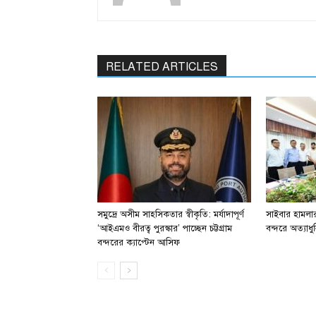
RELATED ARTICLES
সমুদ্রে অসীম সাহসিকতার স্বীকৃতি: মর্যাদাপূর্ণ
সাইবার হামলার 
‘আইএমও বীরত্ব পুরস্কার’ পাচ্ছেন চট্টগ্রাম
বন্দরে অত্যাধুন
বন্দরের ক্যাপ্টেন আসিফ