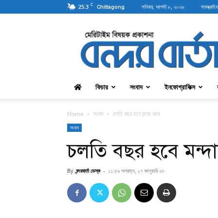
C
25.3
শনিবার, আগস্ট ৮, ২০২৬
সাবস্ক্রাইব
Chittagong
বন্দরবার্তা
ফিচার
সংবাদ
ইনফোগ্রাফিক্স
Home
সংবাদ
চলতি বছর হবে মন্দার বছর
সংবাদ
চলতি বছর হবে মন্দ
By
বন্দরবার্তা ডেস্ক
-
১১:৫৯ অপরাহ্ন, ১৭ জানুয়ারি ২৩