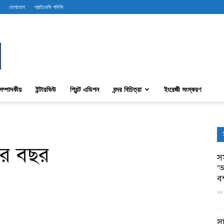
যোগাযোগ
প্রাইভেসি পলিসি
সম্পাদকীয়
ইন্টারভিউ
প্রিন্ট এডিশন
বন্দর বিচিত্রা
ইংরেজী সংস্করণ
ার বছর
সম
‘আ
ব
১১:
স