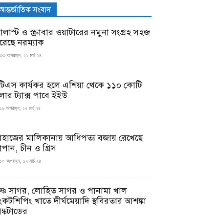
আন্তর্জাতিক সংবাদ
যালাস্ট ও স্ক্রাবার ওয়াটারের নমুনা সংগ্রহ সহজ
রেছে নরম্যাক
৩৩ অপরাহ্ন, ১২ মার্চ ২৪
টিএস কার্যকর হলে এশিয়া থেকে ১১০ কোটি
লার ট্যাক্স পাবে ইইউ
১৯ অপরাহ্ন, ১২ মার্চ ২৪
াহাজের মালিকানায় আধিপত্য বজায় রেখেছে
াপান, চীন ও গ্রিস
১০ অপরাহ্ন, ১২ মার্চ ২৪
ৃষ্ণ সাগর, লোহিত সাগর ও পানামা খাল
ংকটশিপিং খাতে দীর্ঘমেয়াদি স্থবিরতার আশঙ্কা
ঙ্কটাডের