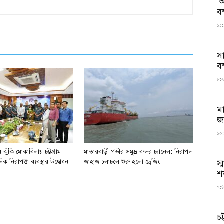
‘আ
ব
১১:
স
বন
৮:২৬
ম
জ
১০:
ঝুঁকি মোকাবিলায় চট্টগ্রাম
মাতারবাড়ী গভীর সমুদ্র বন্দর চ্যানেল: নিরাপদ
স্
িক নিরাপত্তা ব্যবস্থার উদ্বোধন
জাহাজ চলাচলে শুরু হলো ড্রেজিং
শ
৭:৪
চট