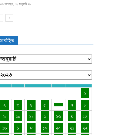
৩৩ অপরাহ্ন, ১২ জানুয়ারি ২৬
আর্কাইভ
১
২
৩
৪
৫
৭
৮
৯
১০
১১
১
১৩
৪
১৫
১৬
১
৮
১৯
২০
২১
২২