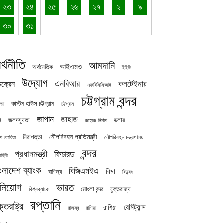
২৩
২৪
২৫
২৬
২৭
২
৯
৩০
৩১
র্থনীতি
আমদানি
আইএমও
অর্থনৈতিক
ইইউ
উদ্যোগ
এনবিআর
কনটেইনার
ক্রেন
এফবিসিসিআই
চট্টগ্রাম বন্দর
কাস্টম হাউস চট্টগ্রাম
চট্টগ্রাম
াডা
জাপান
জাহাজ
ন
জলদস্যুতা
ডলার
জাহাজ নির্মাণ
নৌপরিবহন প্রতিমন্ত্রী
নিরাপত্তা
নৌপরিবহন মন্ত্রণালয়
ষিণ কোরিয়া
বন্দর
প্রধানমন্ত্রী
ফিচারড
াহিনী
ংলাদেশ ব্যাংক
বিজিএমইএ
বিডা
বাণিজ্য
বিদ্যুৎ
িনিয়োগ
ভারত
যুক্তরাজ্য
বিশ্বব্যাংক
মোংলা বন্দর
রপ্তানি
ক্তরাষ্ট্র
রেমিট্যান্স
রাশিয়া
রাজস্ব
রাশিয়া
দ্র