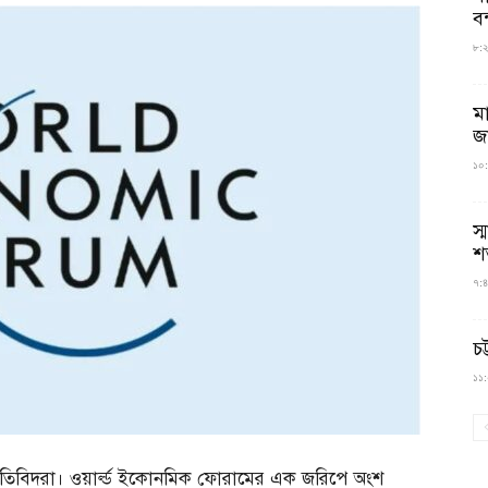
বন
৮:২৬
ম
জ
১০:
স্
শ
৭:৪
চট
১১:০
্থনীতিবিদরা। ওয়ার্ল্ড ইকোনমিক ফোরামের এক জরিপে অংশ