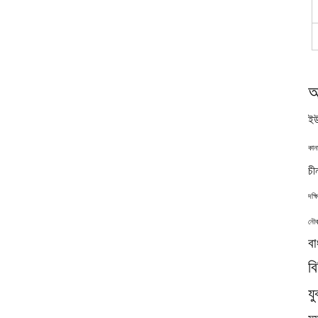
অ
ইউ
কান
চী
দক্
নৌব
বা
ব
যু
সমু