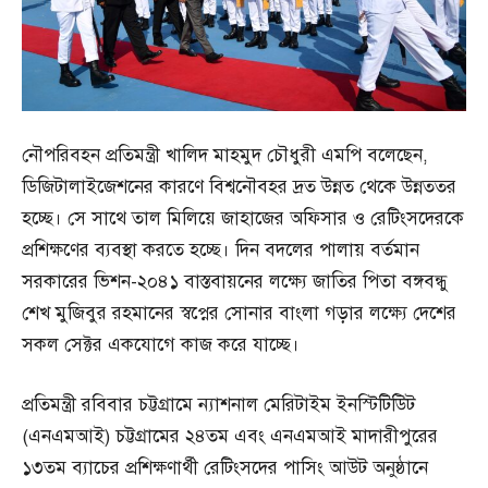
নৌপরিবহন প্রতিমন্ত্রী খালিদ মাহমুদ চৌধুরী এমপি বলেছেন,
ডিজিটালাইজেশনের কারণে বিশ্বনৌবহর দ্রত উন্নত থেকে উন্নততর
হচ্ছে। সে সাথে তাল মিলিয়ে জাহাজের অফিসার ও রেটিংসদেরকে
প্রশিক্ষণের ব্যবস্থা করতে হচ্ছে। দিন বদলের পালায় বর্তমান
সরকারের ভিশন-২০৪১ বাস্তবায়নের লক্ষ্যে জাতির পিতা বঙ্গবন্ধু
শেখ মুজিবুর রহমানের স্বপ্নের সোনার বাংলা গড়ার লক্ষ্যে দেশের
সকল সেক্টর একযোগে কাজ করে যাচ্ছে।
প্রতিমন্ত্রী রবিবার চট্টগ্রামে ন্যাশনাল মেরিটাইম ইনস্টিটিউিট
(এনএমআই) চট্টগ্রামের ২৪তম এবং এনএমআই মাদারীপুরের
১৩তম ব্যাচের প্রশিক্ষণার্থী রেটিংসদের পাসিং আউট অনুষ্ঠানে