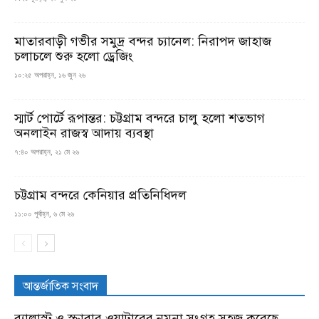
মাতারবাড়ী গভীর সমুদ্র বন্দর চ্যানেল: নিরাপদ জাহাজ
চলাচলে শুরু হলো ড্রেজিং
১০:২৫ অপরাহ্ন, ১৬ জুন ২৬
স্মার্ট পোর্টে রূপান্তর: চট্টগ্রাম বন্দরে চালু হলো শতভাগ
অনলাইন রাজস্ব আদায় ব্যবস্থা
৭:৪০ অপরাহ্ন, ২১ মে ২৬
চট্টগ্রাম বন্দরে কেনিয়ার প্রতিনিধিদল
১১:০০ পূর্বাহ্ন, ৬ মে ২৬
আন্তর্জাতিক সংবাদ
ব্যালাস্ট ও স্ক্রাবার ওয়াটারের নমুনা সংগ্রহ সহজ করেছে