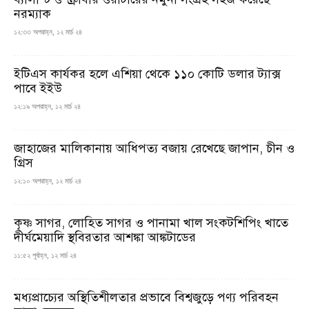
নরম্যাক
১২:৩৩ অপরাহ্ন, ১২ মার্চ ২৪
ইটিএস কার্যকর হলে এশিয়া থেকে ১১০ কোটি ডলার ট্যাক্স
পাবে ইইউ
১২:১৯ অপরাহ্ন, ১২ মার্চ ২৪
জাহাজের মালিকানায় আধিপত্য বজায় রেখেছে জাপান, চীন ও
গ্রিস
১২:১০ অপরাহ্ন, ১২ মার্চ ২৪
কৃষ্ণ সাগর, লোহিত সাগর ও পানামা খাল সংকটশিপিং খাতে
দীর্ঘমেয়াদি স্থবিরতার আশঙ্কা আঙ্কটাডের
১১:৫২ পূর্বাহ্ন, ১২ মার্চ ২৪
মধ্যপ্রাচ্যের অস্থিতিশীলতার প্রভাবে বিশ্বজুড়ে পণ্য পরিবহন