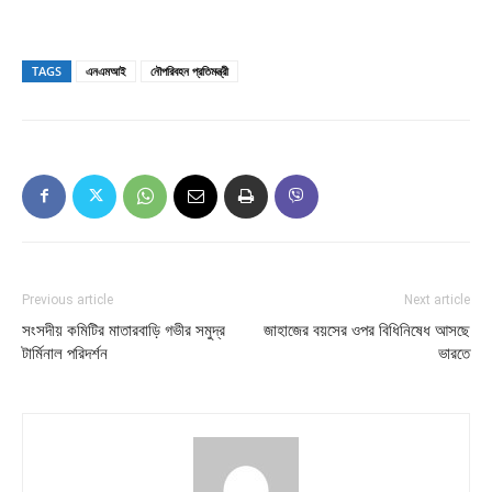
TAGS
এনএমআই
নৌপরিবহন প্রতিমন্ত্রী
Previous article
Next article
সংসদীয় কমিটির মাতারবাড়ি গভীর সমুদ্র
জাহাজের বয়সের ওপর বিধিনিষেধ আসছে
টার্মিনাল পরিদর্শন
ভারতে