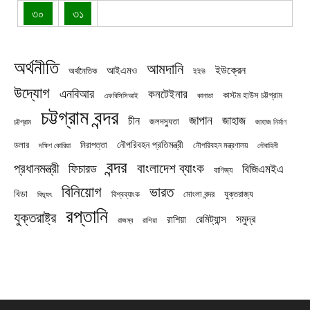
৩০
৩১
অর্থনীতি
আমদানি
ইউক্রেন
আইএমও
অর্থনৈতিক
ইইউ
উদ্যোগ
এনবিআর
কনটেইনার
কাস্টম হাউস চট্টগ্রাম
এফবিসিসিআই
কানাডা
চট্টগ্রাম বন্দর
জাপান
জাহাজ
চীন
জলদস্যুতা
চট্টগ্রাম
জাহাজ নির্মাণ
নৌপরিবহন প্রতিমন্ত্রী
নিরাপত্তা
ডলার
নৌপরিবহন মন্ত্রণালয়
নৌবাহিনী
দক্ষিণ কোরিয়া
বন্দর
প্রধানমন্ত্রী
বাংলাদেশ ব্যাংক
ফিচারড
বিজিএমইএ
বাণিজ্য
বিনিয়োগ
ভারত
বিডা
যুক্তরাজ্য
বিশ্বব্যাংক
মোংলা বন্দর
বিদ্যুৎ
রপ্তানি
যুক্তরাষ্ট্র
সমুদ্র
রেমিট্যান্স
রাশিয়া
রাজস্ব
রাশিয়া