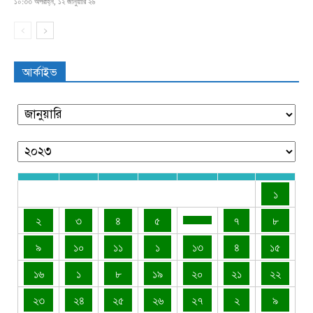
১০:৩৩ অপরাহ্ন, ১২ জানুয়ারি ২৬
আর্কাইভ
১
২
৩
৪
৫
৭
৮
৯
১০
১১
১
১৩
৪
১৫
১৬
১
৮
১৯
২০
২১
২২
২৩
২৪
২৫
২৬
২৭
২
৯