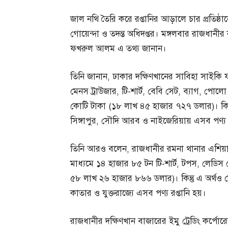
জাল নথি তৈরি করে রপ্তানির আড়ালে চার প্রতিষ্ঠা
গোয়েন্দা ও তদন্ত অধিদপ্তর। মঙ্গলবার রাজধানীর 
ফখরুল আলম এ তথ্য জানান।
তিনি জানান, ঢাকার দক্ষিণখানের সাবিহা সাইকি ফ
মেনস ট্রাউজার, টি-শার্ট, বেবি সেট, ব্যাগ, পোলো শা
কোটি টাকা (১৮ লাখ ৪৫ হাজার ৭২৭ ডলার)। কিন
সিঙ্গাপুর, সৌদি আরব ও নাইজেরিয়ায় এসব পণ্য র
তিনি আরও বলেন, রাজধানীর রমনা থানার এশিয়া ট্
মাধ্যমে ১৪ হাজার ৮৫ টন টি-শার্ট, টপস, লেডিস ড
৫৮ লাখ ২৬ হাজার ৮৬৬ ডলার)। কিন্তু এ অর্থও 
কাতার ও যুক্তরাজ্যে এসব পণ্য রপ্তানি হয়।
রাজধানীর দক্ষিণখান বাজারের ইমু ট্রেডিং কর্পোর