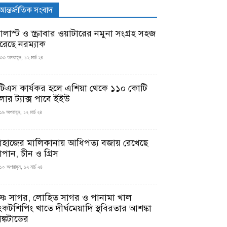
আন্তর্জাতিক সংবাদ
যালাস্ট ও স্ক্রাবার ওয়াটারের নমুনা সংগ্রহ সহজ
রেছে নরম্যাক
৩৩ অপরাহ্ন, ১২ মার্চ ২৪
টিএস কার্যকর হলে এশিয়া থেকে ১১০ কোটি
লার ট্যাক্স পাবে ইইউ
১৯ অপরাহ্ন, ১২ মার্চ ২৪
াহাজের মালিকানায় আধিপত্য বজায় রেখেছে
াপান, চীন ও গ্রিস
১০ অপরাহ্ন, ১২ মার্চ ২৪
ৃষ্ণ সাগর, লোহিত সাগর ও পানামা খাল
ংকটশিপিং খাতে দীর্ঘমেয়াদি স্থবিরতার আশঙ্কা
ঙ্কটাডের