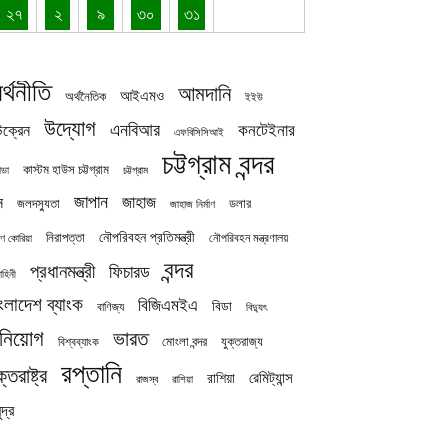
২৭
২
৯
৩০
৩১
র্থনীতি
আমদানি
আইএমও
অর্থনৈতিক
ইইউ
উদ্যোগ
এনবিআর
কনটেইনার
ক্রেন
এফবিসিসিআই
চট্টগ্রাম বন্দর
কাস্টম হাউস চট্টগ্রাম
চট্টগ্রাম
াডা
জাপান
জাহাজ
ন
জলদস্যুতা
ডলার
জাহাজ নির্মাণ
নৌপরিবহন প্রতিমন্ত্রী
নিরাপত্তা
নৌপরিবহন মন্ত্রণালয়
ষিণ কোরিয়া
বন্দর
প্রধানমন্ত্রী
ফিচারড
াহিনী
ংলাদেশ ব্যাংক
বিজিএমইএ
বিডা
বাণিজ্য
বিদ্যুৎ
িনিয়োগ
ভারত
যুক্তরাজ্য
বিশ্বব্যাংক
মোংলা বন্দর
রপ্তানি
ক্তরাষ্ট্র
রেমিট্যান্স
রাশিয়া
রাজস্ব
রাশিয়া
দ্র