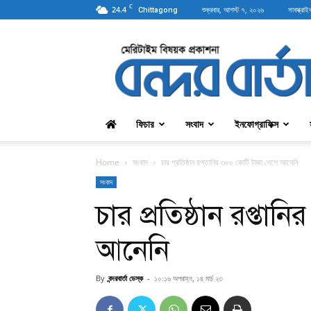
C
24.4
শুক্রবার, আগস্ট ৭, ২০২৬
সাবস্ক্রাই
Chittagong
বন্দরবার্তা
ফিচার
সংবাদ
ইনফোগ্রাফিক্স
Home
সংবাদ
চার প্রতিষ্ঠান রপ্তানির ৩৮০ কোটি টাকা দেশে আনেনি
সংবাদ
চার প্রতিষ্ঠান রপ্ত
আনেনি
By
বন্দরবার্তা ডেস্ক
-
১০:১৬ অপরাহ্ন, ১৪ মার্চ ২৩