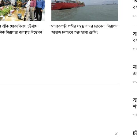
‘আ
ব
১১:
ঝুঁকি মোকাবিলায় চট্টগ্রাম
মাতারবাড়ী গভীর সমুদ্র বন্দর চ্যানেল: নিরাপদ
িক নিরাপত্তা ব্যবস্থার উদ্বোধন
জাহাজ চলাচলে শুরু হলো ড্রেজিং
স
বন
৮:২৬
ম
জ
১০:
স্
শ
৭:৪
চট