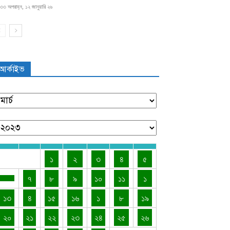
৩৩ অপরাহ্ন, ১২ জানুয়ারি ২৬
আর্কাইভ
১
২
৩
৪
৫
৭
৮
৯
১০
১১
১
১৩
৪
১৫
১৬
১
৮
১৯
২০
২১
২২
২৩
২৪
২৫
২৬