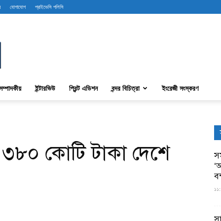
ব
যোগাযোগ
প্রাইভেসি পলিসি
সম্পাদকীয়
ইন্টারভিউ
প্রিন্ট এডিশন
বন্দর বিচিত্রা
ইংরেজী সংস্করণ
ানির ৩৮০ কোটি টাকা দেশে
সম
‘আ
ব
১১:
স