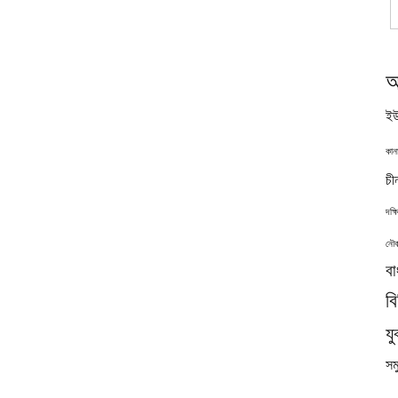
অ
ইউ
কান
চী
দক্
নৌব
বা
ব
যু
সমু