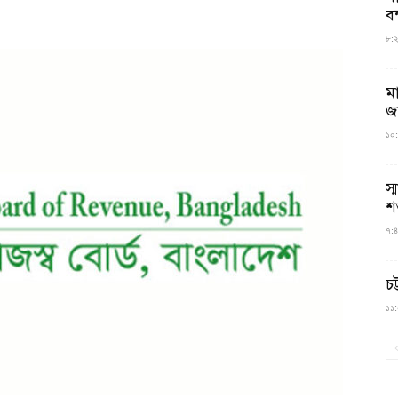
বন
৮:২৬
ম
জ
১০:
স্
শ
৭:৪
চট
১১:০